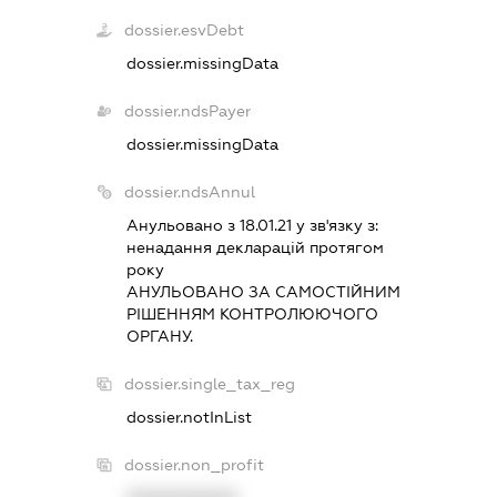
dossier.esvDebt
dossier.missingData
dossier.ndsPayer
dossier.missingData
dossier.ndsAnnul
Анульовано з 18.01.21 у зв'язку з:
ненадання декларацiй протягом
року
АНУЛЬОВАНО ЗА САМОСТIЙНИМ
РIШЕННЯМ КОНТРОЛЮЮЧОГО
ОРГАНУ.
dossier.single_tax_reg
dossier.notInList
dossier.non_profit