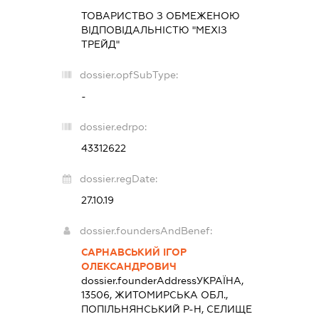
ТОВАРИСТВО З ОБМЕЖЕНОЮ
ВІДПОВІДАЛЬНІСТЮ "МЕХІЗ
ТРЕЙД"
dossier.opfSubType:
-
dossier.edrpo:
43312622
dossier.regDate:
27.10.19
dossier.foundersAndBenef:
САРНАВСЬКИЙ ІГОР
ОЛЕКСАНДРОВИЧ
dossier.founderAddress
УКРАЇНА,
13506, ЖИТОМИРСЬКА ОБЛ.,
ПОПІЛЬНЯНСЬКИЙ Р-Н, СЕЛИЩЕ