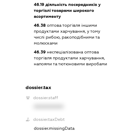
46.19
діяльність посередників у
торгівлі товарами широкого
асортименту
46.38
оптова торгівля іншими
продуктами харчування, у тому
числі рибою, ракоподібними та
молюсками
46.39
неспеціалізована оптова
торгівля продуктами харчування,
напоями та тютюновими виробами
dossier.tax
dossier.staff
XXXXXXXXXX
dossier.taxDebt
dossier.missingData