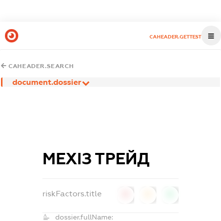
CAHEADER.GETTEST
CAHEADER.SEARCH
document.dossier
МЕХІЗ ТРЕЙД
riskFactors.title
0
0
0
dossier.fullName: