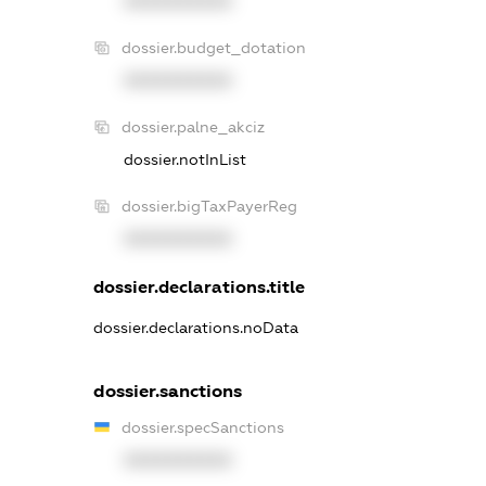
XXXXXXXXXX
dossier.budget_dotation
XXXXXXXXXX
dossier.palne_akciz
dossier.notInList
dossier.bigTaxPayerReg
XXXXXXXXXX
dossier.declarations.title
dossier.declarations.noData
dossier.sanctions
dossier.specSanctions
XXXXXXXXXX