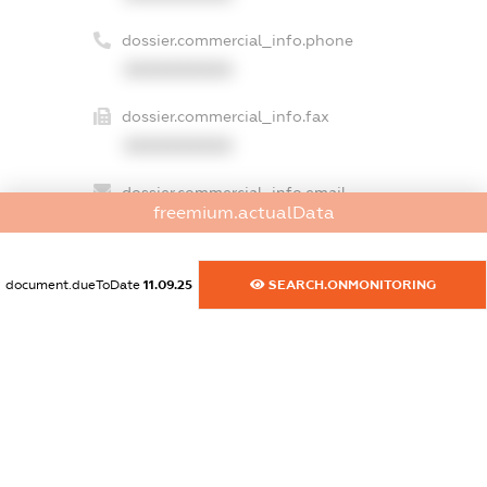
dossier.commercial_info.phone
XXXXXXXXXX
dossier.commercial_info.fax
XXXXXXXXXX
dossier.commercial_info.email
freemium.actualData
XXXXXXXXXX
dossier.commercial_info.website
document.dueToDate
11.09.25
SEARCH.ONMONITORING
XXXXXXXXXX
dossier.commercial_info.activity
XXXXXXXXXX
freemium.exampleText_1