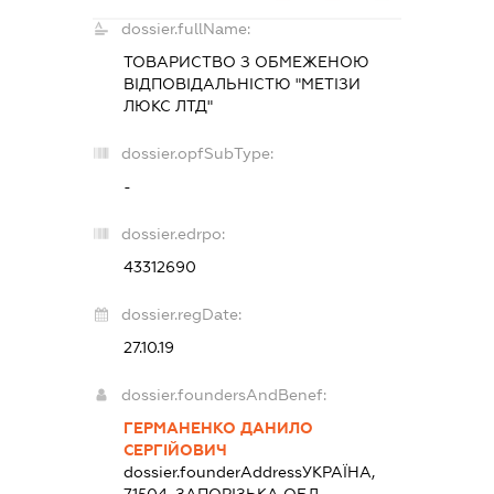
dossier.fullName:
ТОВАРИСТВО З ОБМЕЖЕНОЮ
ВІДПОВІДАЛЬНІСТЮ "МЕТІЗИ
ЛЮКС ЛТД"
dossier.opfSubType:
-
dossier.edrpo:
43312690
dossier.regDate:
27.10.19
dossier.foundersAndBenef:
ГЕРМАНЕНКО ДАНИЛО
СЕРГІЙОВИЧ
dossier.founderAddress
УКРАЇНА,
71504, ЗАПОРІЗЬКА ОБЛ.,