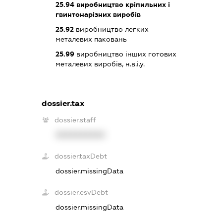
25.94
виробництво кріпильних і
гвинтонарізних виробів
25.92
виробництво легких
металевих паковань
25.99
виробництво інших готових
металевих виробів, н.в.і.у.
dossier.tax
dossier.staff
XXXXXXXXXX
dossier.taxDebt
dossier.missingData
dossier.esvDebt
dossier.missingData