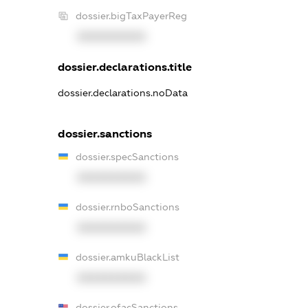
dossier.bigTaxPayerReg
XXXXXXXXXX
dossier.declarations.title
dossier.declarations.noData
dossier.sanctions
dossier.specSanctions
XXXXXXXXXX
dossier.rnboSanctions
XXXXXXXXXX
dossier.amkuBlackList
XXXXXXXXXX
dossier.ofacSanctions