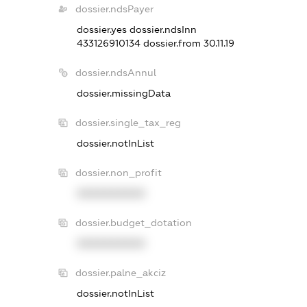
dossier.ndsPayer
dossier.yes
dossier.ndsInn
433126910134
dossier.from 30.11.19
dossier.ndsAnnul
dossier.missingData
dossier.single_tax_reg
dossier.notInList
dossier.non_profit
XXXXXXXXXX
dossier.budget_dotation
XXXXXXXXXX
dossier.palne_akciz
dossier.notInList