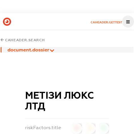
CAHEADER.GETTEST
CAHEADER.SEARCH
document.dossier
МЕТІЗИ ЛЮКС
ЛТД
riskFactors.title
0
0
0