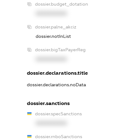
dossier.budget_dotation
XXXXXXXXXX
dossier.palne_akciz
dossier.notInList
dossier.bigTaxPayerReg
XXXXXXXXXX
dossier.declarations.title
dossier.declarations.noData
dossier.sanctions
dossier.specSanctions
XXXXXXXXXX
dossier.rnboSanctions