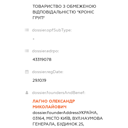
ТОВАРИСТВО З ОБМЕЖЕНОЮ
ВІДПОВІДАЛЬНІСТЮ "КРОНІС
ГРУП"
dossier.opfSubType:
-
dossier.edrpo:
43319078
dossier.regDate:
29.10.19
dossier.foundersAndBenef:
ЛАГНО ОЛЕКСАНДР
МИКОЛАЙОВИЧ
dossier.founderAddress
УКРАЇНА,
03164, МІСТО КИЇВ, ВУЛ.НАУМОВА
ГЕНЕРАЛА, БУДИНОК 25,