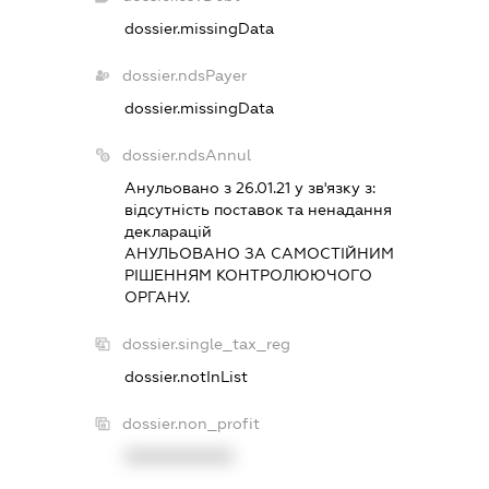
dossier.missingData
dossier.ndsPayer
dossier.missingData
dossier.ndsAnnul
Анульовано з 26.01.21 у зв'язку з:
вiдсутнiсть поставок та ненадання
декларацiй
АНУЛЬОВАНО ЗА САМОСТIЙНИМ
РIШЕННЯМ КОНТРОЛЮЮЧОГО
ОРГАНУ.
dossier.single_tax_reg
dossier.notInList
dossier.non_profit
XXXXXXXXXX