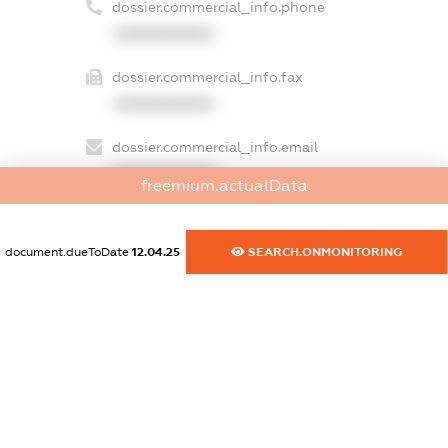
dossier.commercial_info.phone
XXXXXXXXXX
dossier.commercial_info.fax
XXXXXXXXXX
dossier.commercial_info.email
XXXXXXXXXX
freemium.actualData
dossier.commercial_info.website
XXXXXXXXXX
document.dueToDate
12.04.25
SEARCH.ONMONITORING
dossier.commercial_info.activity
XXXXXXXXXX
freemium.exampleText_1
freemium.exampleText_2
freemium.anonymousPerSearch2