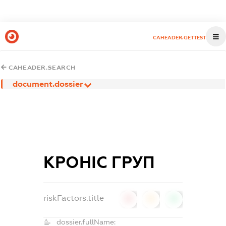
CAHEADER.GETTEST
CAHEADER.SEARCH
document.dossier
КРОНІС ГРУП
riskFactors.title
0
0
0
dossier.fullName: