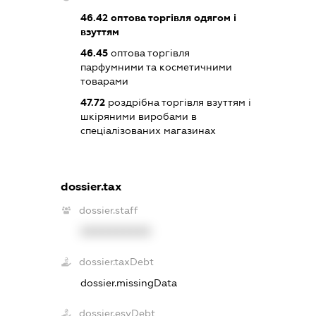
46.42
оптова торгівля одягом і
взуттям
46.45
оптова торгівля
парфумними та косметичними
товарами
47.72
роздрібна торгівля взуттям і
шкіряними виробами в
спеціалізованих магазинах
dossier.tax
dossier.staff
XXXXXXXXXX
dossier.taxDebt
dossier.missingData
dossier.esvDebt