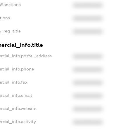
aSanctions
XXXXXXXXXX
tions
XXXXXXXXXX
n_reg_title
XXXXXXXXXX
rcial_info.title
rcial_info.postal_address
XXXXXXXXXX
rcial_info.phone
XXXXXXXXXX
rcial_info.fax
XXXXXXXXXX
rcial_info.email
XXXXXXXXXX
rcial_info.website
XXXXXXXXXX
cial_info.activity
XXXXXXXXXX