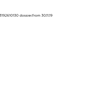
33192610130
dossier.from 30.11.19