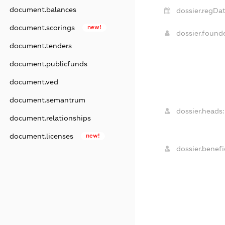
document.balances
dossier.regDat
document.scorings
new!
dossier.foun
document.tenders
document.publicfunds
document.ved
document.semantrum
dossier.heads:
document.relationships
document.licenses
new!
dossier.benefic