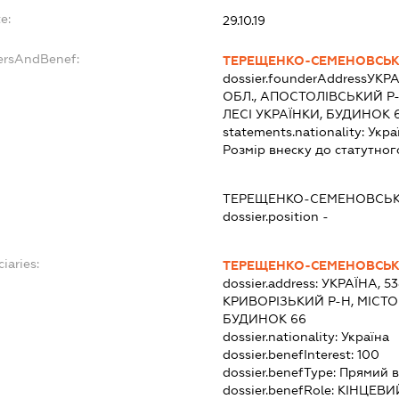
e:
29.10.19
dersAndBenef:
ТЕРЕЩЕНКО-СЕМЕНОВСЬК
dossier.founderAddress
УКРА
ОБЛ., АПОСТОЛІВСЬКИЙ Р
ЛЕСІ УКРАЇНКИ, БУДИНОК 
statements.nationality:
Укра
Розмір внеску до статутног
ТЕРЕЩЕНКО-СЕМЕНОВСЬК
dossier.position -
iaries:
ТЕРЕЩЕНКО-СЕМЕНОВСЬК
dossier.address:
УКРАЇНА, 5
КРИВОРІЗЬКИЙ Р-Н, МІСТО
БУДИНОК 66
dossier.nationality:
Україна
dossier.benefInterest:
100
dossier.benefType:
Прямий в
dossier.benefRole:
КІНЦЕВИ