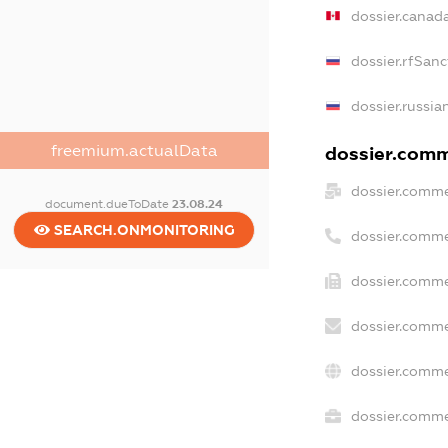
dossier.canad
dossier.rfSanc
dossier.russia
freemium.actualData
dossier.comme
dossier.comme
document.dueToDate
23.08.24
SEARCH.ONMONITORING
dossier.comme
dossier.comme
dossier.comme
dossier.comme
dossier.commer