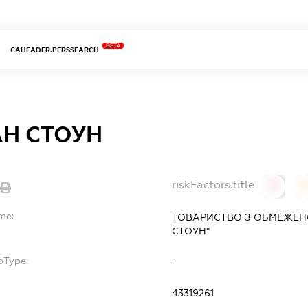
BETA
CAHEADER.PERSSEARCH
АН СТОУН
riskFactors.title
0
me:
ТОВАРИСТВО З ОБМЕЖЕН
СТОУН"
bType:
-
43319261