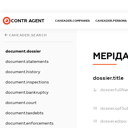
CONTR AGENT
CAHEADER.COMPANIES
CAHEADER.PERSONS
CAHEADER.SEARCH
document.dossier
МЕРІД
document.statements
document.history
dossier.title
document.inspections
dossier.fullNa
document.bankruptcy
document.court
dossier.opfSu
document.taxdebts
dossier.edrpo:
document.enforcements