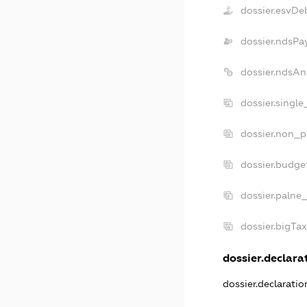
dossier.esvDe
dossier.ndsPa
dossier.ndsAn
dossier.singl
dossier.non_p
dossier.budge
dossier.palne
dossier.bigTa
dossier.declarat
dossier.declarati