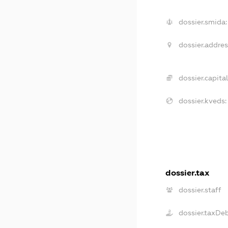
dossier.smida:
dossier.addres
dossier.capital
dossier.kveds:
dossier.tax
dossier.staff
dossier.taxDe