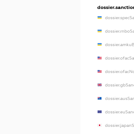
dossier.sanctio
dossier.specS
dossier.rnboS
dossier.amkuB
dossier.ofacS
dossier.ofac
dossier.gbSan
dossier.ausSa
dossier.euSan
dossier.japan