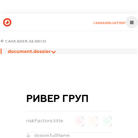
CAHEADER.GETTEST
CAHEADER.SEARCH
document.dossier
РИВЕР ГРУП
riskFactors.title
0
0
0
dossier.fullName: