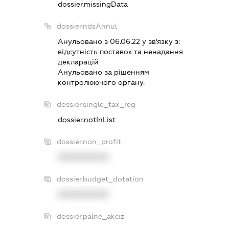
dossier.missingData
dossier.ndsAnnul
Анульовано з 06.06.22 у зв'язку з:
вiдсутнiсть поставок та ненадання
декларацiй
Анульовано за рiшенням
контролюючого органу.
dossier.single_tax_reg
dossier.notInList
dossier.non_profit
XXXXXXXXXX
dossier.budget_dotation
XXXXXXXXXX
dossier.palne_akciz