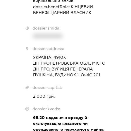
вирішальний вплив
dossier.benefRole:
КІНЦЕВИЙ
БЕНЕФІЦІАРНИЙ ВЛАСНИК
dossier.smida:
XXXXXXXXXX
dossier.address:
УКРАЇНА, 49107,
ДНІПРОПЕТРОВСЬКА ОБЛ., МІСТО
ДНІПРО, ВУЛИЦЯ ГЕНЕРАЛА
ПУШКІНА, БУДИНОК 1, ОФІС 201
dossier.capital:
2 000 грн.
dossier.kveds:
68.20
надання в оренду й
експлуатацію власного чи
орендованого нерухомого майна