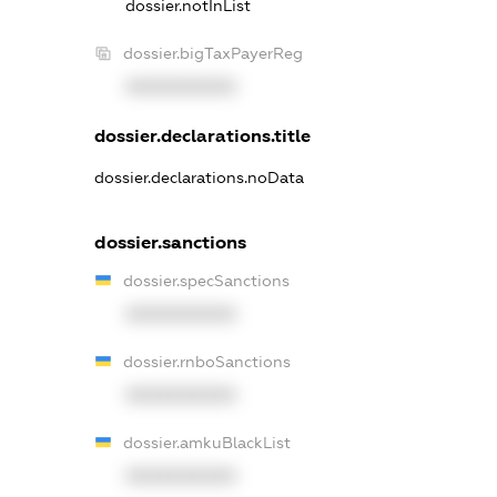
dossier.notInList
dossier.bigTaxPayerReg
XXXXXXXXXX
dossier.declarations.title
dossier.declarations.noData
dossier.sanctions
dossier.specSanctions
XXXXXXXXXX
dossier.rnboSanctions
XXXXXXXXXX
dossier.amkuBlackList
XXXXXXXXXX