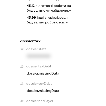
43.12
підготовчі роботи на
будівельному майданчику
43.99
інші спеціалізовані
будівельні роботи, н.в.і.у.
dossier.tax
dossier.staff
XXXXXXXXXX
dossier.taxDebt
dossier.missingData
dossier.esvDebt
dossier.missingData
dossier.ndsPayer