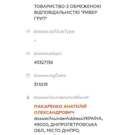
ТОВАРИСТВО З ОБМЕЖЕНОЮ
ВІДПОВІДАЛЬНІСТЮ "РИВЕР
ГРУП"
dossier.opfSubType:
-
dossier.edrpo:
43327136
dossier.regDate:
31.10.19
dossier.foundersAndBenef:
МАКАРЕНКО АНАТОЛІЙ
ОЛЕКСАНДРОВИЧ
dossier.founderAddress
УКРАЇНА,
49000, ДНІПРОПЕТРОВСЬКА
ОБЛ., МІСТО ДНІПРО,