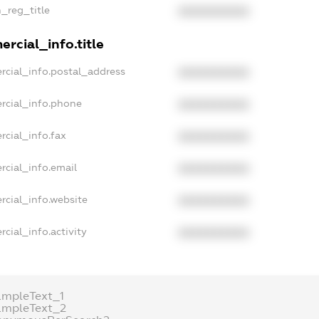
n_reg_title
XXXXXXXXXX
rcial_info.title
rcial_info.postal_address
XXXXXXXXXX
rcial_info.phone
XXXXXXXXXX
rcial_info.fax
XXXXXXXXXX
rcial_info.email
XXXXXXXXXX
rcial_info.website
XXXXXXXXXX
cial_info.activity
XXXXXXXXXX
ampleText_1
ampleText_2