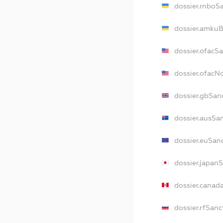
dossier.rnboS
dossier.amkuB
dossier.ofacS
dossier.ofac
dossier.gbSan
dossier.ausSa
dossier.euSan
dossier.japan
dossier.canad
dossier.rfSanc