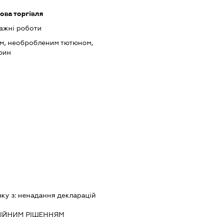
ова торгівля
ажні роботи
ом, необробленим тютюном,
рин
зку з:
ненадання декларацiй
IЙНИМ РIШЕННЯМ