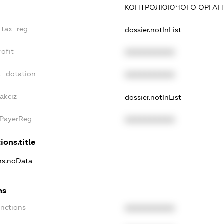
КОНТРОЛЮЮЧОГО ОРГАНУ
_tax_reg
dossier.notInList
ofit
XXXXXXXXXX
t_dotation
XXXXXXXXXX
akciz
dossier.notInList
xPayerReg
XXXXXXXXXX
ions.title
ons.noData
ns
anctions
XXXXXXXXXX