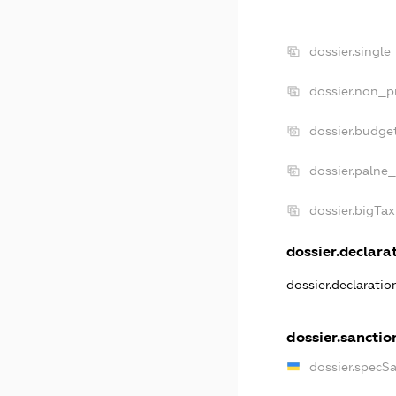
dossier.single
dossier.non_pr
dossier.budge
dossier.palne_
dossier.bigTa
dossier.declarat
dossier.declarati
dossier.sanctio
dossier.specS