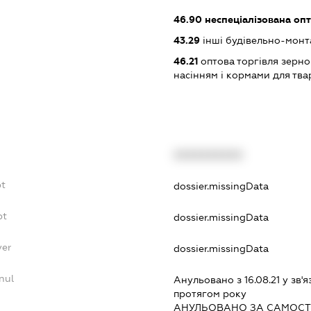
46.90
неспеціалізована опт
43.29
інші будівельно-монт
46.21
оптова торгівля зерн
насінням і кормами для тва
XXXXXXXXXX
bt
dossier.missingData
bt
dossier.missingData
yer
dossier.missingData
nul
Анульовано з 16.08.21 у зв'я
протягом року
АНУЛЬОВАНО ЗА САМОСТ