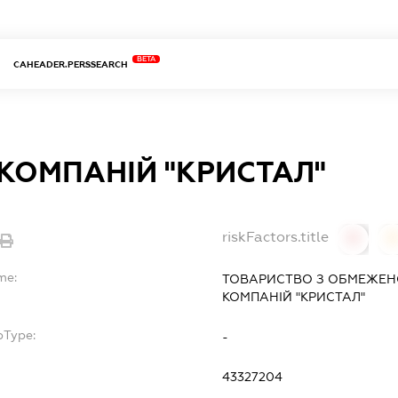
BETA
CAHEADER.PERSSEARCH
КОМПАНІЙ "КРИСТАЛ"
riskFactors.title
0
0
me:
ТОВАРИСТВО З ОБМЕЖЕН
КОМПАНІЙ "КРИСТАЛ"
bType:
-
43327204