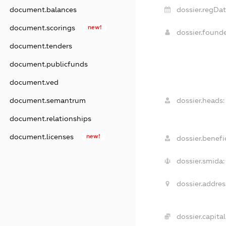
dossier.regDat
document.balances
document.scorings
new!
dossier.found
document.tenders
document.publicfunds
document.ved
dossier.heads:
document.semantrum
document.relationships
document.licenses
new!
dossier.benefic
dossier.smida:
dossier.addres
dossier.capital