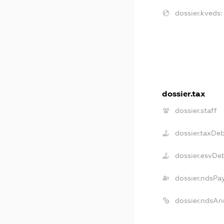
dossier.kveds:
dossier.tax
dossier.staff
dossier.taxDe
dossier.esvDe
dossier.ndsPa
dossier.ndsAn