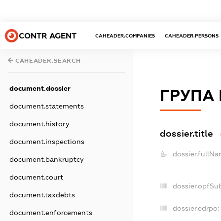
CONTR AGENT
CAHEADER.COMPANIES
CAHEADER.PERSONS
CAHEADER.SEARCH
document.dossier
ГРУПА 
document.statements
document.history
dossier.title
document.inspections
dossier.fullNa
document.bankruptcy
document.court
dossier.opfSu
document.taxdebts
dossier.edrpo:
document.enforcements