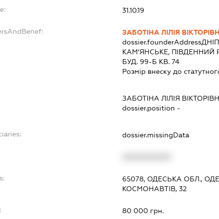
e:
31.10.19
ersAndBenef:
ЗАБОТІНА ЛІЛІЯ ВІКТОРІВ
dossier.founderAddress
ДНІП
КАМ’ЯНСЬКЕ, ПІВДЕННИЙ
БУД. 99-Б КВ. 74
Розмір внеску до статутног
ЗАБОТІНА ЛІЛІЯ ВІКТОРІВ
dossier.position -
iaries:
dossier.missingData
XXXXXXXXXX
s:
65078, ОДЕСЬКА ОБЛ., О
КОСМОНАВТІВ, 32
:
80 000 грн.