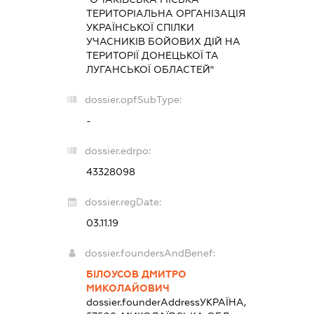
ТЕРИТОРІАЛЬНА ОРГАНІЗАЦІЯ
УКРАЇНСЬКОЇ СПІЛКИ
УЧАСНИКІВ БОЙОВИХ ДІЙ НА
ТЕРИТОРІЇ ДОНЕЦЬКОЇ ТА
ЛУГАНСЬКОЇ ОБЛАСТЕЙ"
dossier.opfSubType:
-
dossier.edrpo:
43328098
dossier.regDate:
03.11.19
dossier.foundersAndBenef:
БІЛОУСОВ ДМИТРО
МИКОЛАЙОВИЧ
dossier.founderAddress
УКРАЇНА,