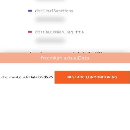
dossier.rfSanctions
XXXXXXXXXX
dossier.russian_reg_title
XXXXXXXXXX
dossier.commercial_info.title
freemium.actualData
dossier.commercial_info.postal_address
XXXXXXXXXX
document.dueToDate
05.05.25
SEARCH.ONMONITORING
dossier.commercial_info.phone
XXXXXXXXXX
dossier.commercial_info.fax
XXXXXXXXXX
dossier.commercial_info.email