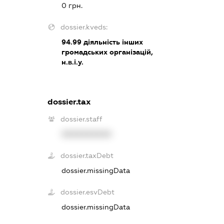
0 грн.
dossier.kveds:
94.99
діяльність інших
громадських організацій,
н.в.і.у.
dossier.tax
dossier.staff
XXXXXXXXXX
dossier.taxDebt
dossier.missingData
dossier.esvDebt
dossier.missingData