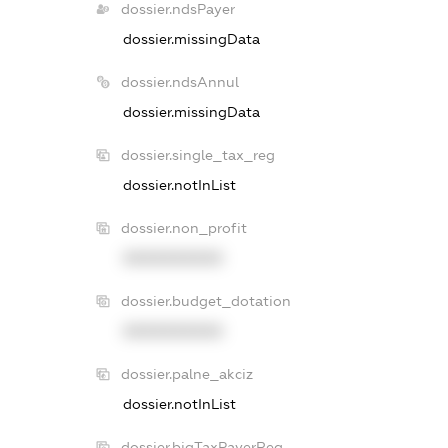
dossier.ndsPayer
dossier.missingData
dossier.ndsAnnul
dossier.missingData
dossier.single_tax_reg
dossier.notInList
dossier.non_profit
XXXXXXXXXX
dossier.budget_dotation
XXXXXXXXXX
dossier.palne_akciz
dossier.notInList
dossier.bigTaxPayerReg