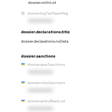
dossier.notInList
dossier.bigTaxPayerReg
XXXXXXXXXX
dossier.declarations.title
dossier.declarations.noData
dossier.sanctions
dossier.specSanctions
XXXXXXXXXX
dossier.rnboSanctions
XXXXXXXXXX
dossier.amkuBlackList
XXXXXXXXXX