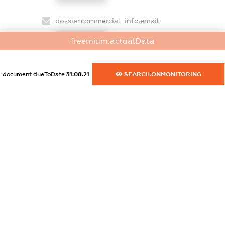
dossier.commercial_info.email
XXXXXXXXXX
freemium.actualData
dossier.commercial_info.website
XXXXXXXXXX
document.dueToDate
31.08.21
SEARCH.ONMONITORING
dossier.commercial_info.activity
XXXXXXXXXX
freemium.exampleText_1
freemium.exampleText_2
freemium.anonymousPerSearch2
FREEMIUM.DETAILS
FREEMIUM.REGISTER