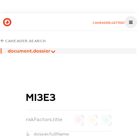
CAHEADER.GETTEST
CAHEADER.SEARCH
document.dossier
МІЗЕЗ
riskFactors.title
0
0
0
dossier.fullName: