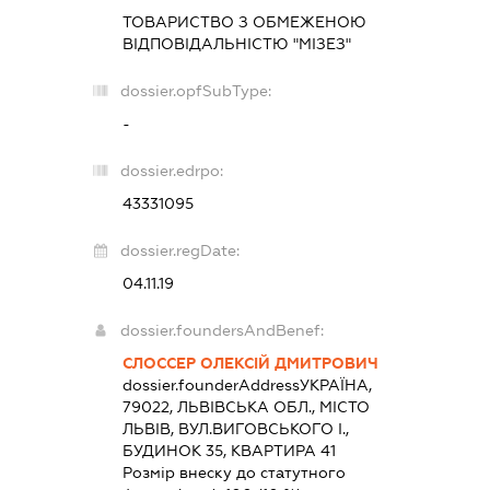
ТОВАРИСТВО З ОБМЕЖЕНОЮ
ВІДПОВІДАЛЬНІСТЮ "МІЗЕЗ"
dossier.opfSubType:
-
dossier.edrpo:
43331095
dossier.regDate:
04.11.19
dossier.foundersAndBenef:
СЛОССЕР ОЛЕКСІЙ ДМИТРОВИЧ
dossier.founderAddress
УКРАЇНА,
79022, ЛЬВІВСЬКА ОБЛ., МІСТО
ЛЬВІВ, ВУЛ.ВИГОВСЬКОГО І.,
БУДИНОК 35, КВАРТИРА 41
Розмір внеску до статутного