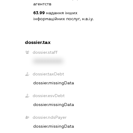
агентств
63.99
надання інших
інформаційних послуг, н.в.і.у.
dossier.tax
dossier.staff
XXXXXXXXXX
dossier.taxDebt
dossier.missingData
dossier.esvDebt
dossier.missingData
dossier.ndsPayer
dossier.missingData