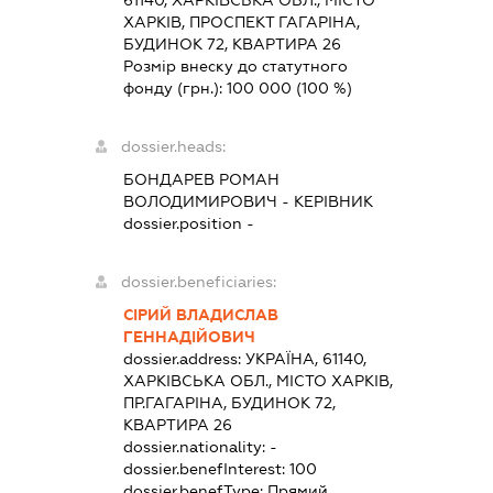
ХАРКІВ, ПРОСПЕКТ ГАГАРІНА,
БУДИНОК 72, КВАРТИРА 26
Розмір внеску до статутного
фонду (грн.):
100 000
(100 %)
dossier.heads:
БОНДАРЕВ РОМАН
ВОЛОДИМИРОВИЧ
-
КЕРІВНИК
dossier.position -
dossier.beneficiaries:
СІРИЙ ВЛАДИСЛАВ
ГЕННАДІЙОВИЧ
dossier.address:
УКРАЇНА, 61140,
ХАРКІВСЬКА ОБЛ., МІСТО ХАРКІВ,
ПР.ГАГАРІНА, БУДИНОК 72,
КВАРТИРА 26
dossier.nationality:
-
dossier.benefInterest:
100
dossier.benefType:
Прямий