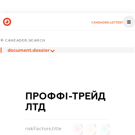
CAHEADER.GETTEST
CAHEADER.SEARCH
document.dossier
ПРОФФІ-ТРЕЙД
ЛТД
riskFactors.title
0
0
0