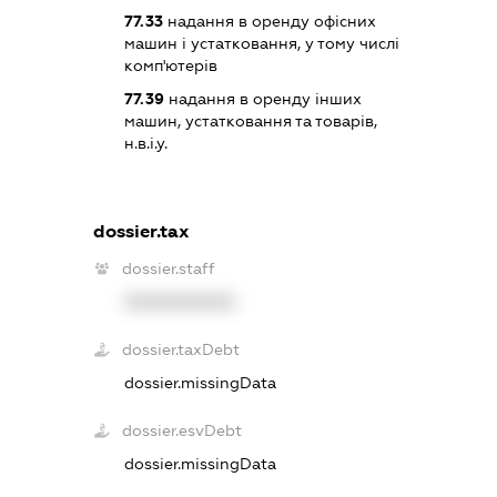
77.33
надання в оренду офісних
машин і устатковання, у тому числі
комп'ютерів
77.39
надання в оренду інших
машин, устатковання та товарів,
н.в.і.у.
dossier.tax
dossier.staff
XXXXXXXXXX
dossier.taxDebt
dossier.missingData
dossier.esvDebt
dossier.missingData