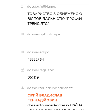
dossier.fullName:
ТОВАРИСТВО З ОБМЕЖЕНОЮ
ВІДПОВІДАЛЬНІСТЮ "ПРОФФІ-
ТРЕЙД ЛТД"
dossier.opfSubType:
-
dossier.edrpo:
43332764
dossier.regDate:
05.11.19
dossier.foundersAndBenef:
СІРИЙ ВЛАДИСЛАВ
ГЕННАДІЙОВИЧ
dossier.founderAddress
УКРАЇНА,
61140, ХАРКІВСЬКА ОБЛ., МІСТО