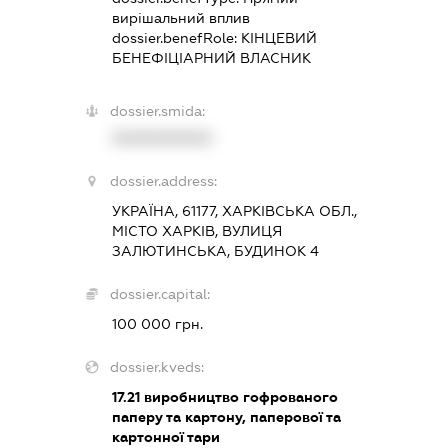
вирішальний вплив
dossier.benefRole:
КІНЦЕВИЙ
БЕНЕФІЦІАРНИЙ ВЛАСНИК
dossier.smida:
XXXXXXXXXX
dossier.address:
УКРАЇНА, 61177, ХАРКІВСЬКА ОБЛ.,
МІСТО ХАРКІВ, ВУЛИЦЯ
ЗАЛЮТИНСЬКА, БУДИНОК 4
dossier.capital:
100 000 грн.
dossier.kveds:
17.21
виробництво гофрованого
паперу та картону, паперової та
картонної тари