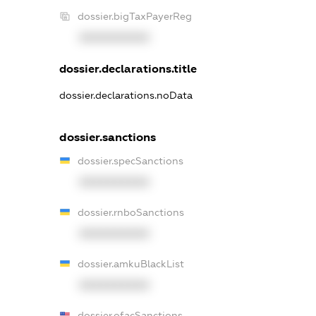
dossier.bigTaxPayerReg
XXXXXXXXXX
dossier.declarations.title
dossier.declarations.noData
dossier.sanctions
dossier.specSanctions
XXXXXXXXXX
dossier.rnboSanctions
XXXXXXXXXX
dossier.amkuBlackList
XXXXXXXXXX
dossier.ofacSanctions