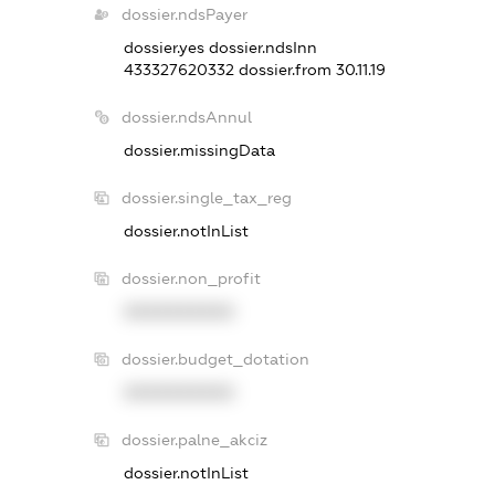
dossier.ndsPayer
dossier.yes
dossier.ndsInn
433327620332
dossier.from 30.11.19
dossier.ndsAnnul
dossier.missingData
dossier.single_tax_reg
dossier.notInList
dossier.non_profit
XXXXXXXXXX
dossier.budget_dotation
XXXXXXXXXX
dossier.palne_akciz
dossier.notInList