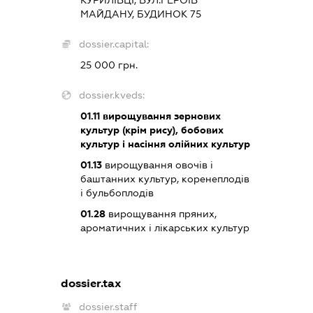
МАЙДАНУ, БУДИНОК 75
dossier.capital:
25 000 грн.
dossier.kveds:
01.11
вирощування зернових
культур (крім рису), бобових
культур і насіння олійних культур
01.13
вирощування овочів і
баштанних культур, коренеплодів
і бульбоплодів
01.28
вирощування пряних,
ароматичних і лікарських культур
dossier.tax
dossier.staff