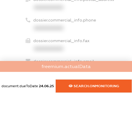
XXXXXXXXXX
dossier.commercial_info.phone
XXXXXXXXXX
dossier.commercial_info.fax
XXXXXXXXXX
dossier.commercial_info.email
freemium.actualData
XXXXXXXXXX
dossier.commercial_info.website
document.dueToDate
24.06.25
SEARCH.ONMONITORING
XXXXXXXXXX
dossier.commercial_info.activity
XXXXXXXXXX