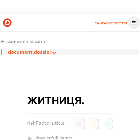
CAHEADER.GETTEST
CAHEADER.SEARCH
document.dossier
ЖИТНИЦЯ.
riskFactors.title
0
0
0
dossier.fullName: