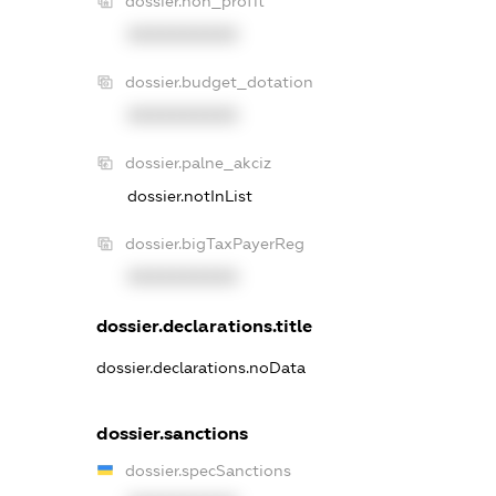
dossier.non_profit
XXXXXXXXXX
dossier.budget_dotation
XXXXXXXXXX
dossier.palne_akciz
dossier.notInList
dossier.bigTaxPayerReg
XXXXXXXXXX
dossier.declarations.title
dossier.declarations.noData
dossier.sanctions
dossier.specSanctions