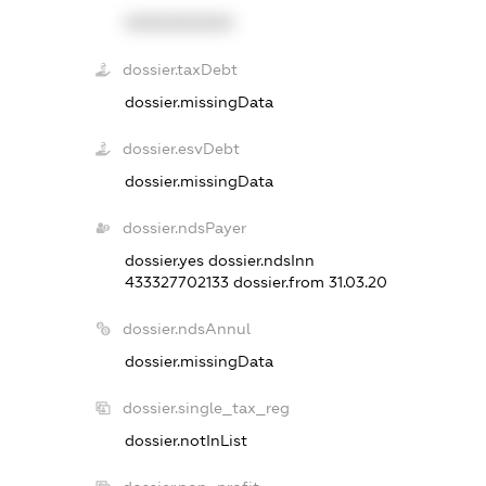
XXXXXXXXXX
dossier.taxDebt
dossier.missingData
dossier.esvDebt
dossier.missingData
dossier.ndsPayer
dossier.yes
dossier.ndsInn
433327702133
dossier.from 31.03.20
dossier.ndsAnnul
dossier.missingData
dossier.single_tax_reg
dossier.notInList