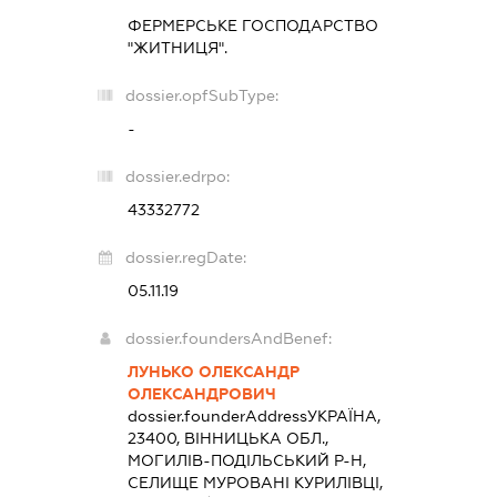
ФЕРМЕРСЬКЕ ГОСПОДАРСТВО
"ЖИТНИЦЯ".
dossier.opfSubType:
-
dossier.edrpo:
43332772
dossier.regDate:
05.11.19
dossier.foundersAndBenef:
ЛУНЬКО ОЛЕКСАНДР
ОЛЕКСАНДРОВИЧ
dossier.founderAddress
УКРАЇНА,
23400, ВІННИЦЬКА ОБЛ.,
МОГИЛІВ-ПОДІЛЬСЬКИЙ Р-Н,
СЕЛИЩЕ МУРОВАНІ КУРИЛІВЦІ,