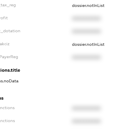
_tax_reg
dossier.notInList
ofit
XXXXXXXXXX
t_dotation
XXXXXXXXXX
akciz
dossier.notInList
xPayerReg
XXXXXXXXXX
ions.title
ons.noData
ns
anctions
XXXXXXXXXX
anctions
XXXXXXXXXX