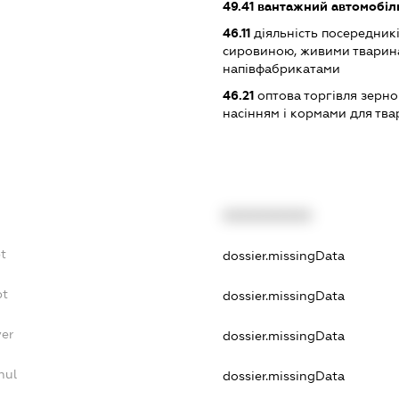
49.41
вантажний автомобіл
46.11
діяльність посередникі
сировиною, живими тварин
напівфабрикатами
46.21
оптова торгівля зерн
насінням і кормами для тва
XXXXXXXXXX
t
dossier.missingData
bt
dossier.missingData
yer
dossier.missingData
nul
dossier.missingData