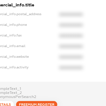
rcial_info.title
rcial_info.postal_address
XXXXXXXXXX
rcial_info.phone
XXXXXXXXXX
cial_info.fax
XXXXXXXXXX
rcial_info.email
XXXXXXXXXX
rcial_info.website
XXXXXXXXXX
cial_info.activity
XXXXXXXXXX
ampleText_1
ampleText_2
onymousPerSearch2
ETAILS
FREEMIUM.REGISTER