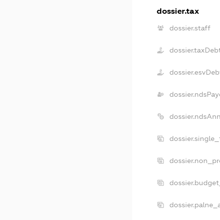
dossier.tax
dossier.staff
dossier.taxDeb
dossier.esvDeb
dossier.ndsPay
dossier.ndsAn
dossier.single
dossier.non_pr
dossier.budge
dossier.palne_