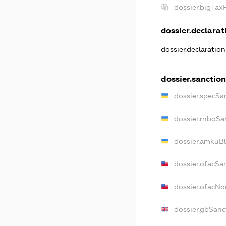
dossier.bigTa
dossier.declarati
dossier.declaratio
dossier.sanctio
dossier.specSa
dossier.rnboSa
dossier.amkuBl
dossier.ofacSa
dossier.ofacN
dossier.gbSanc