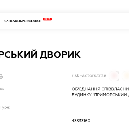
BETA
CAHEADER.PERSSEARCH
РСЬКИЙ ДВОРИК
riskFactors.title
0
0
me:
ОБ'ЄДНАННЯ СПІВВЛАСНИ
БУДИНКУ "ПРИМОРСЬКИЙ 
Type:
-
43333160