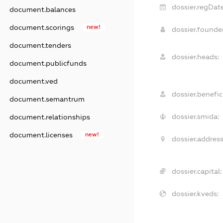
dossier.regDate
document.balances
document.scorings
new!
dossier.found
document.tenders
dossier.heads:
document.publicfunds
document.ved
dossier.benefici
document.semantrum
dossier.smida:
document.relationships
document.licenses
new!
dossier.address
dossier.capital:
dossier.kveds: