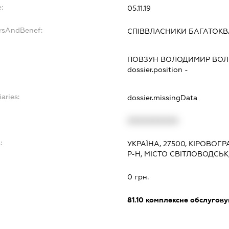
:
05.11.19
ersAndBenef:
СПІВВЛАСНИКИ БАГАТОК
ПОВЗУН ВОЛОДИМИР ВО
dossier.position -
aries:
dossier.missingData
XXXXXXXXXX
:
УКРАЇНА, 27500, КІРОВОГ
Р-Н, МІСТО СВІТЛОВОДСЬК
0 грн.
81.10
комплексне обслуговув