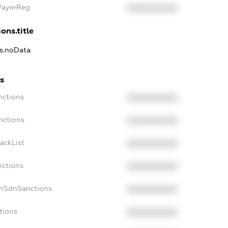
xPayerReg
XXXXXXXXXX
ons.title
ns.noData
ns
nctions
XXXXXXXXXX
nctions
XXXXXXXXXX
ackList
XXXXXXXXXX
nctions
XXXXXXXXXX
onSdnSanctions
XXXXXXXXXX
tions
XXXXXXXXXX