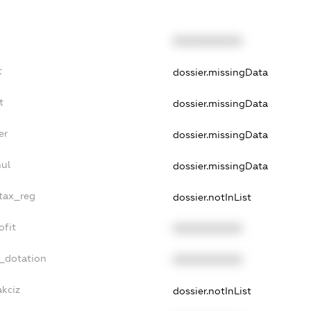
XXXXXXXXXX
t
dossier.missingData
t
dossier.missingData
er
dossier.missingData
nul
dossier.missingData
_tax_reg
dossier.notInList
ofit
XXXXXXXXXX
t_dotation
XXXXXXXXXX
akciz
dossier.notInList