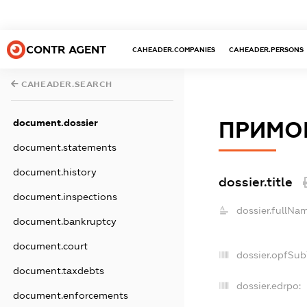
CONTR AGENT
CAHEADER.COMPANIES
CAHEADER.PERSONS
CAHEADER.SEARCH
document.dossier
ПРИМО
document.statements
document.history
dossier.title
document.inspections
dossier.fullNa
document.bankruptcy
document.court
dossier.opfSub
document.taxdebts
dossier.edrpo:
document.enforcements