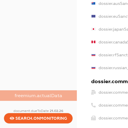
dossier.ausSan
dossier.euSanc
dossier.japanS
dossier.canada
dossier.rfSanc
dossier.russian
dossier.comme
dossier.commer
freemium.actualData
dossier.comme
document.dueToDate
21.02.26
dossier.commer
SEARCH.ONMONITORING