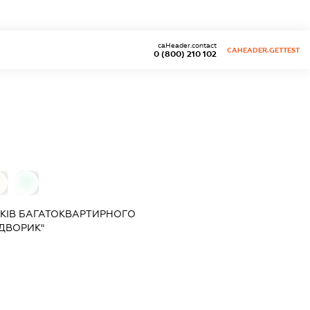
caHeader.contact
CAHEADER.GETTEST
0 (800) 210 102
0
КІВ БАГАТОКВАРТИРНОГО
ДВОРИК"