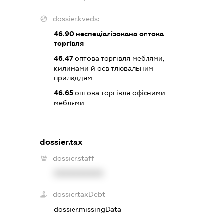
dossier.kveds:
46.90
неспеціалізована оптова
торгівля
46.47
оптова торгівля меблями,
килимами й освітлювальним
приладдям
46.65
оптова торгівля офісними
меблями
dossier.tax
dossier.staff
XXXXXXXXXX
dossier.taxDebt
dossier.missingData