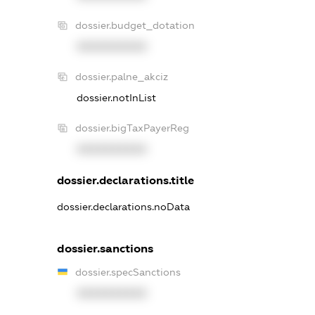
dossier.budget_dotation
XXXXXXXXXX
dossier.palne_akciz
dossier.notInList
dossier.bigTaxPayerReg
XXXXXXXXXX
dossier.declarations.title
dossier.declarations.noData
dossier.sanctions
dossier.specSanctions
XXXXXXXXXX