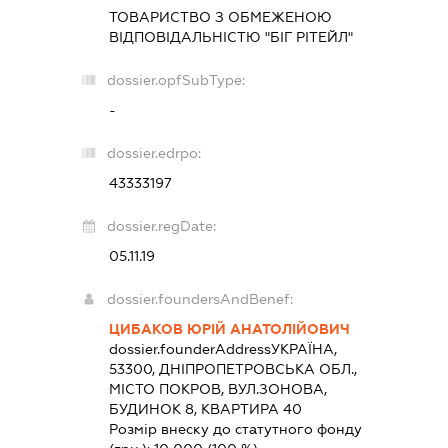
ТОВАРИСТВО З ОБМЕЖЕНОЮ
ВІДПОВІДАЛЬНІСТЮ "БІГ РІТЕЙЛ"
dossier.opfSubType:
-
dossier.edrpo:
43333197
dossier.regDate:
05.11.19
dossier.foundersAndBenef:
ЦИБАКОВ ЮРІЙ АНАТОЛІЙОВИЧ
dossier.founderAddress
УКРАЇНА,
53300, ДНІПРОПЕТРОВСЬКА ОБЛ.,
МІСТО ПОКРОВ, ВУЛ.ЗОНОВА,
БУДИНОК 8, КВАРТИРА 40
Розмір внеску до статутного фонду