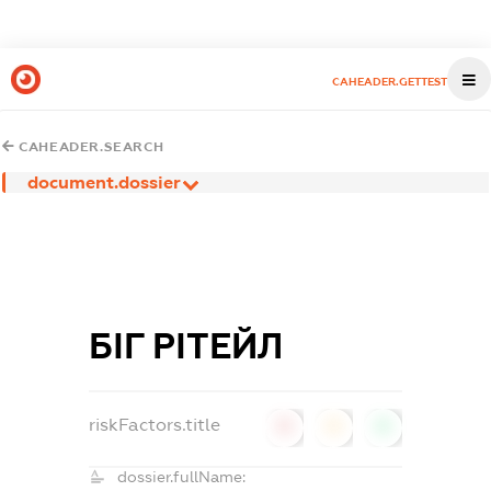
CAHEADER.GETTEST
CAHEADER.SEARCH
document.dossier
БІГ РІТЕЙЛ
riskFactors.title
0
0
0
dossier.fullName: