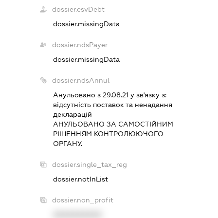
dossier.esvDebt
dossier.missingData
dossier.ndsPayer
dossier.missingData
dossier.ndsAnnul
Анульовано з 29.08.21 у зв'язку з:
вiдсутнiсть поставок та ненадання
декларацiй
АНУЛЬОВАНО ЗА САМОСТIЙНИМ
РIШЕННЯМ КОНТРОЛЮЮЧОГО
ОРГАНУ.
dossier.single_tax_reg
dossier.notInList
dossier.non_profit
XXXXXXXXXX