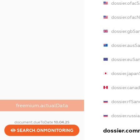
dossier.ofac
dossier.ofac
dossier.gbSa
dossier.ausS
dossier.euSa
dossier.japa
dossier.cana
dossier.rfSan
freemium.actualData
dossier.russi
document.dueToDate
10.04.25
dossier.comm
SEARCH.ONMONITORING