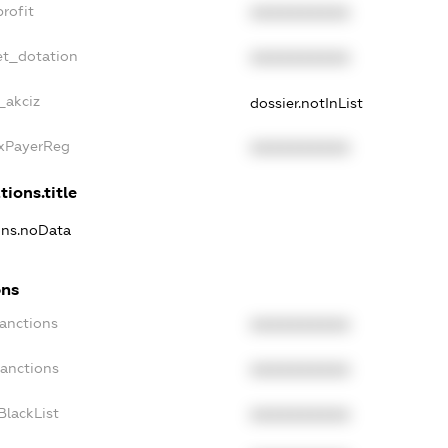
rofit
XXXXXXXXXX
et_dotation
XXXXXXXXXX
_akciz
dossier.notInList
axPayerReg
XXXXXXXXXX
tions.title
ions.noData
ons
Sanctions
XXXXXXXXXX
Sanctions
XXXXXXXXXX
BlackList
XXXXXXXXXX