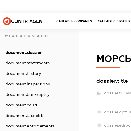
CONTR AGENT
CAHEADER.COMPANIES
CAHEADER.PERSONS
CAHEADER.SEARCH
document.dossier
МОРСЬ
document.statements
document.history
dossier.title
document.inspections
dossier.fullN
document.bankruptcy
document.court
dossier.opfS
document.taxdebts
dossier.edrpo
document.enforcements