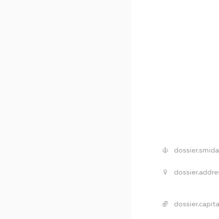
dossier.smida
dossier.addre
dossier.capita