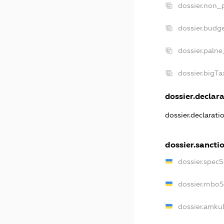
dossier.non_p
dossier.budg
dossier.palne
dossier.bigT
dossier.declara
dossier.declarat
dossier.sancti
dossier.spec
dossier.rnbo
dossier.amku