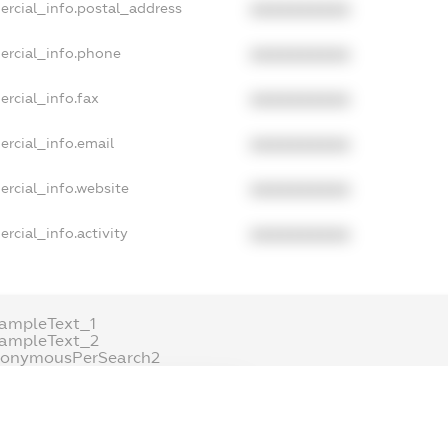
ercial_info.postal_address
XXXXXXXXXX
ercial_info.phone
XXXXXXXXXX
rcial_info.fax
XXXXXXXXXX
ercial_info.email
XXXXXXXXXX
ercial_info.website
XXXXXXXXXX
rcial_info.activity
XXXXXXXXXX
ampleText_1
xampleText_2
nonymousPerSearch2
DETAILS
FREEMIUM.REGISTER