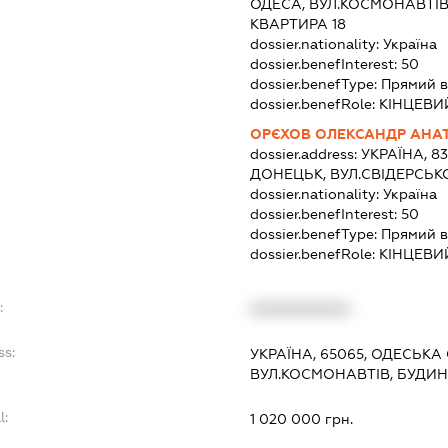
ОДЕСА, ВУЛ.КОСМОНАВТІВ,
КВАРТИРА 18
dossier.nationality:
Україна
dossier.benefInterest:
50
dossier.benefType:
Прямий в
dossier.benefRole:
КІНЦЕВИ
ОРЄХОВ ОЛЕКСАНДР АНА
dossier.address:
УКРАЇНА, 8
ДОНЕЦЬК, ВУЛ.СВІДЕРСЬК
dossier.nationality:
Україна
dossier.benefInterest:
50
dossier.benefType:
Прямий в
dossier.benefRole:
КІНЦЕВИ
:
XXXXXXXXXX
ss:
УКРАЇНА, 65065, ОДЕСЬКА 
ВУЛ.КОСМОНАВТІВ, БУДИНО
l:
1 020 000 грн.