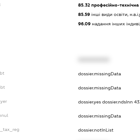
:
85.32
професійно-технічна 
85.59
інші види освіти, н.в.і.у
96.09
надання інших індивіду
XXXXXXXXXX
bt
dossier.missingData
ebt
dossier.missingData
ayer
dossier.yes
dossier.ndsInn 4
nnul
dossier.missingData
e_tax_reg
dossier.notInList