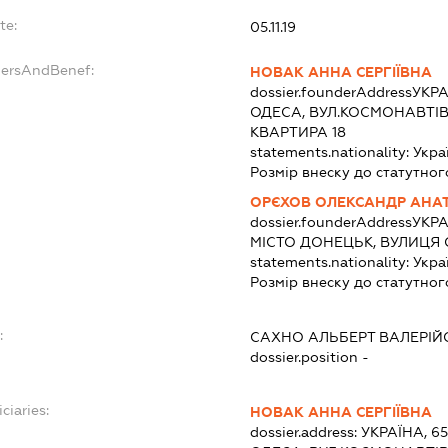
te:
05.11.19
dersAndBenef:
НОВАК АННА СЕРГІЇВНА
dossier.founderAddress
УКРА
ОДЕСА, ВУЛ.КОСМОНАВТІВ,
КВАРТИРА 18
statements.nationality:
Укра
Розмір внеску до статутног
ОРЄХОВ ОЛЕКСАНДР АНА
dossier.founderAddress
УКРА
МІСТО ДОНЕЦЬК, ВУЛИЦЯ 
statements.nationality:
Укра
Розмір внеску до статутног
:
САХНО АЛЬБЕРТ ВАЛЕРІ
dossier.position -
ciaries:
НОВАК АННА СЕРГІЇВНА
dossier.address:
УКРАЇНА, 6