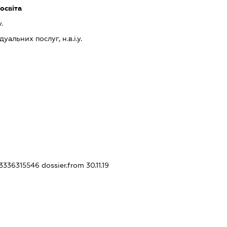
освіта
.
альних послуг, н.в.і.у.
33336315546
dossier.from 30.11.19