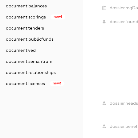
document.balances
dossier.regDa
document.scorings
new!
dossier.foun
document.tenders
document.publicfunds
document.ved
document.semantrum
document.relationships
document.licenses
new!
dossier.heads
dossier.benefi