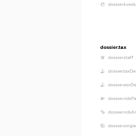
dossier.kveds
dossier.tax
dossier.staff
dossier.taxDe
dossier.esvD
dossier.ndsP
dossier.ndsA
dossier.singl