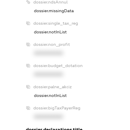
dossier.ndsAnnul
dossier.missingData
dossier.single_tax_reg
dossier.notInList
dossier.non_profit
XXXXXXXXXX
dossier.budget_dotation
XXXXXXXXXX
dossier.palne_akciz
dossier.notInList
dossier.bigTaxPayerReg
XXXXXXXXXX
dossier.declarations.title