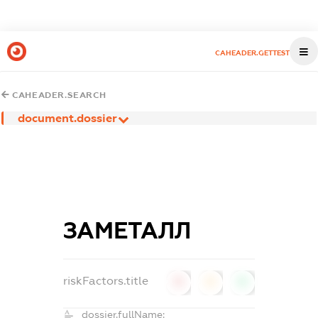
CAHEADER.GETTEST
CAHEADER.SEARCH
document.dossier
ЗАМЕТАЛЛ
riskFactors.title
0
0
0
dossier.fullName: