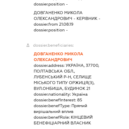
dossier.position -
ДОВГАНЕНКО МИКОЛА
ОЛЕКСАНДРОВИЧ
-
КЕРІВНИК
-
dossier.from 21.08.19
dossier.position -
dossier.beneficiaries:
ДОВГАНЕНКО МИКОЛА
ОЛЕКСАНДРОВИЧ
dossier.address:
УКРАЇНА, 37700,
ПОЛТАВСЬКА ОБЛ.,
ЛУБЕНСЬКИЙ Р-Н, СЕЛИЩЕ
МІСЬКОГО ТИПУ ОРЖИЦЯ(З),
ВУЛ.ОНБИША, БУДИНОК 21
dossier.nationality:
Україна
dossier.benefInterest:
85
dossier.benefType:
Прямий
вирішальний вплив
dossier.benefRole:
КІНЦЕВИЙ
БЕНЕФІЦІАРНИЙ ВЛАСНИК