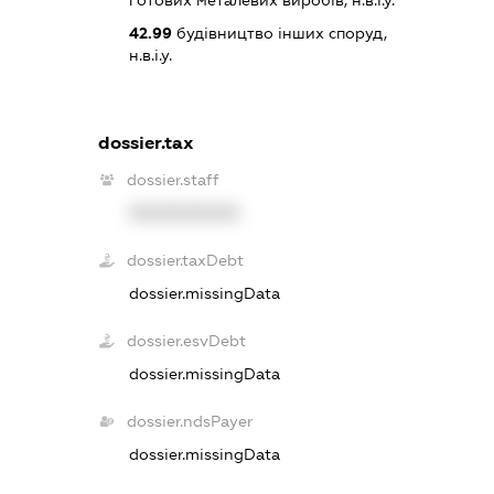
готових металевих виробів, н.в.і.у.
42.99
будівництво інших споруд,
н.в.і.у.
dossier.tax
dossier.staff
XXXXXXXXXX
dossier.taxDebt
dossier.missingData
dossier.esvDebt
dossier.missingData
dossier.ndsPayer
dossier.missingData