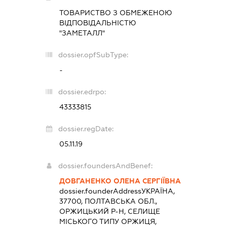
ТОВАРИСТВО З ОБМЕЖЕНОЮ
ВІДПОВІДАЛЬНІСТЮ
"ЗАМЕТАЛЛ"
dossier.opfSubType:
-
dossier.edrpo:
43333815
dossier.regDate:
05.11.19
dossier.foundersAndBenef:
ДОВГАНЕНКО ОЛЕНА СЕРГІЇВНА
dossier.founderAddress
УКРАЇНА,
37700, ПОЛТАВСЬКА ОБЛ.,
ОРЖИЦЬКИЙ Р-Н, СЕЛИЩЕ
МІСЬКОГО ТИПУ ОРЖИЦЯ,