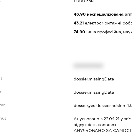
:
1 000 грн.
46.90
неспеціалізована опт
43.21
електромонтажні роб
74.90
інша професійна, науков
XXXXXXXXXX
bt
dossier.missingData
bt
dossier.missingData
yer
dossier.yes
dossier.ndsInn 
nul
Анульовано з 22.04.21 у зв'я
вiдсутнiсть поставок
АНУЛЬОВАНО ЗА САМОСТ