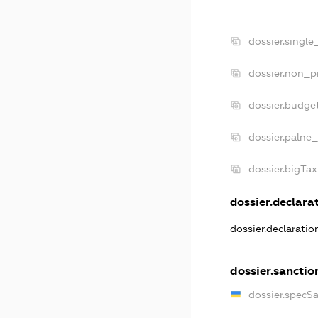
dossier.single
dossier.non_pr
dossier.budge
dossier.palne_
dossier.bigTa
dossier.declarat
dossier.declarati
dossier.sanctio
dossier.specS