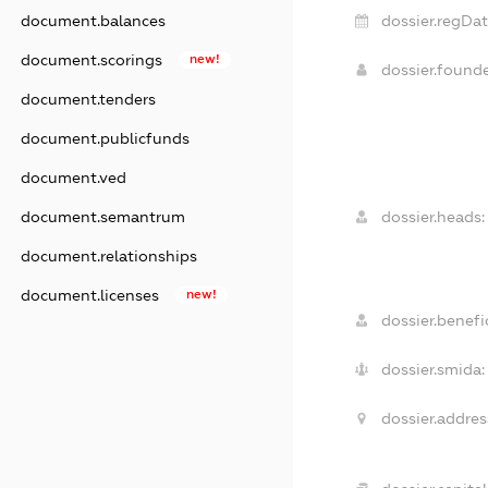
dossier.regDat
document.balances
document.scorings
new!
dossier.found
document.tenders
document.publicfunds
document.ved
dossier.heads:
document.semantrum
document.relationships
document.licenses
new!
dossier.benefic
dossier.smida:
dossier.addres