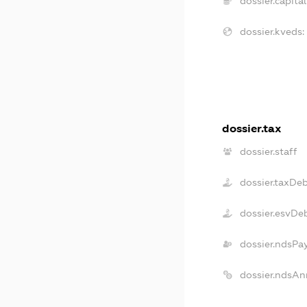
dossier.capital
dossier.kveds:
dossier.tax
dossier.staff
dossier.taxDe
dossier.esvDe
dossier.ndsPa
dossier.ndsAn