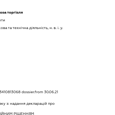
ова торгівля
оти
а та технічна діяльність, н. в. і. у.
433410813068
dossier.from 30.06.21
зку з:
надання декларацiй про
IЙНИМ РIШЕННЯМ