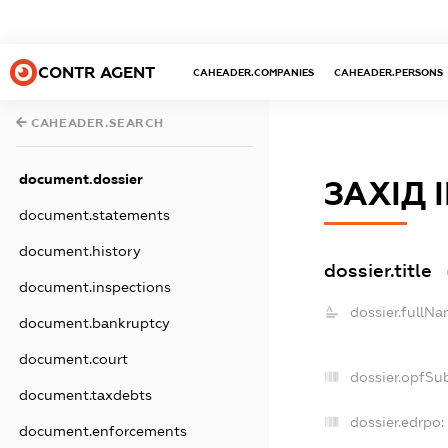
CONTR AGENT
CAHEADER.COMPANIES
CAHEADER.PERSONS
CAHEADER.SEARCH
document.dossier
ЗАХІД 
document.statements
document.history
dossier.title
document.inspections
dossier.fullNa
document.bankruptcy
document.court
dossier.opfSu
document.taxdebts
dossier.edrpo:
document.enforcements