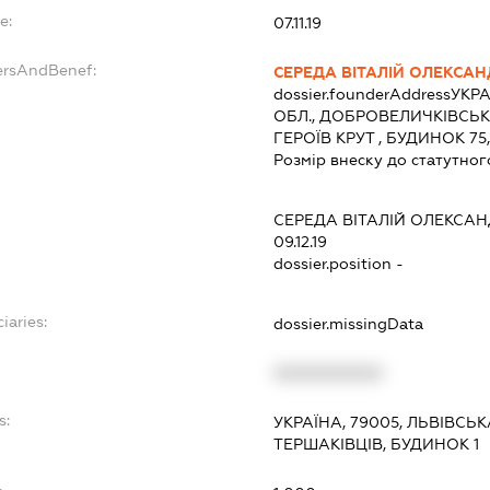
e:
07.11.19
ersAndBenef:
СЕРЕДА ВІТАЛІЙ ОЛЕКСА
dossier.founderAddress
УКРА
ОБЛ., ДОБРОВЕЛИЧКІВСЬК
ГЕРОЇВ КРУТ , БУДИНОК 75
Розмір внеску до статутног
СЕРЕДА ВІТАЛІЙ ОЛЕКСА
09.12.19
dossier.position -
iaries:
dossier.missingData
XXXXXXXXXX
s:
УКРАЇНА, 79005, ЛЬВІВСЬК
ТЕРШАКІВЦІВ, БУДИНОК 1