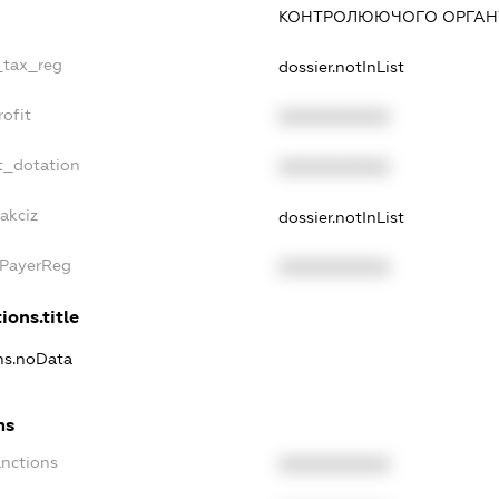
КОНТРОЛЮЮЧОГО ОРГАНУ
_tax_reg
dossier.notInList
ofit
XXXXXXXXXX
t_dotation
XXXXXXXXXX
akciz
dossier.notInList
xPayerReg
XXXXXXXXXX
ions.title
ons.noData
ns
anctions
XXXXXXXXXX