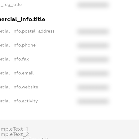
n_reg_title
XXXXXXXXXX
rcial_info.title
rcial_info.postal_address
XXXXXXXXXX
rcial_info.phone
XXXXXXXXXX
rcial_info.fax
XXXXXXXXXX
rcial_info.email
XXXXXXXXXX
rcial_info.website
XXXXXXXXXX
cial_info.activity
XXXXXXXXXX
ampleText_1
ampleText_2