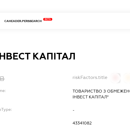
BETA
CAHEADER.PERSSEARCH
ІНВЕСТ КАПІТАЛ
riskFactors.title
0
0
me:
ТОВАРИСТВО З ОБМЕЖЕНО
ІНВЕСТ КАПІТАЛ"
bType:
-
43341082