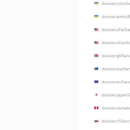
dossier.rnboS
dossier.amkuB
dossier.ofacS
dossier.ofac
dossier.gbSan
dossier.ausSa
dossier.euSan
dossier.japan
dossier.canad
dossier.rfSanc