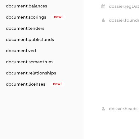
document.balances
dossier.regDat
document.scorings
new!
dossier.found
document.tenders
document.publicfunds
document.ved
document.semantrum
document.relationships
document.licenses
new!
dossier.heads: