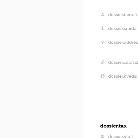
dossier.benefic
dossier.smida:
dossier.addres
dossier.capital
dossier.kveds:
dossier.tax
dossier.staff