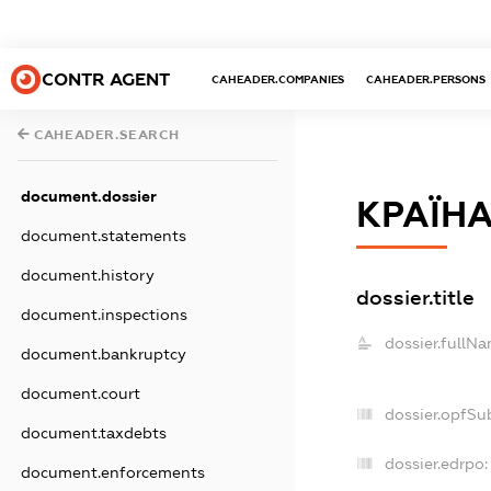
CONTR AGENT
CAHEADER.COMPANIES
CAHEADER.PERSONS
CAHEADER.SEARCH
document.dossier
КРАЇН
document.statements
document.history
dossier.title
document.inspections
dossier.fullNa
document.bankruptcy
document.court
dossier.opfSu
document.taxdebts
dossier.edrpo:
document.enforcements