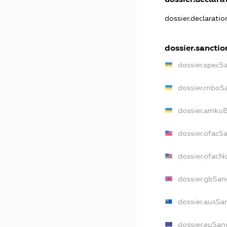
dossier.declarati
dossier.sanctio
dossier.specS
dossier.rnboS
dossier.amkuB
dossier.ofacS
dossier.ofac
dossier.gbSan
dossier.ausSa
dossier.euSan