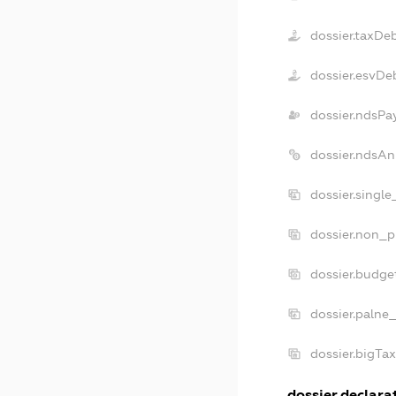
dossier.taxDe
dossier.esvDe
dossier.ndsPa
dossier.ndsAn
dossier.singl
dossier.non_p
dossier.budge
dossier.palne
dossier.bigTa
dossier.declarat