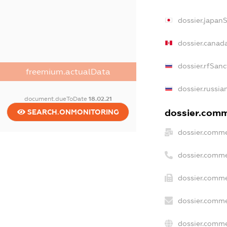
dossier.japan
dossier.canad
dossier.rfSanc
freemium.actualData
dossier.russia
document.dueToDate
18.02.21
dossier.comme
SEARCH.ONMONITORING
dossier.comme
dossier.comme
dossier.comme
dossier.comme
dossier.comme