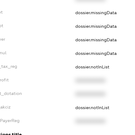
bt
dossier.missingData
bt
dossier.missingData
yer
dossier.missingData
nul
dossier.missingData
e_tax_reg
dossier.notInList
rofit
XXXXXXXXXX
t_dotation
XXXXXXXXXX
_akciz
dossier.notInList
xPayerReg
XXXXXXXXXX
ions.title