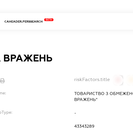
BETA
CAHEADER.PERSSEARCH
А ВРАЖЕНЬ
riskFactors.title
0
me:
ТОВАРИСТВО З ОБМЕЖЕНО
ВРАЖЕНЬ"
bType:
-
43343289