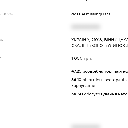
iaries:
dossier.missingData
XXXXXXXXXX
s:
УКРАЇНА, 21018, ВІННИЦЬК
СКАЛЕЦЬКОГО, БУДИНОК 3
:
1 000 грн.
47.25
роздрібна торгівля на
56.10
діяльність ресторанів
харчування
56.30
обслуговування нап
XXXXXXXXXX