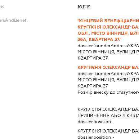
e:
10.11.19
ersAndBenef:
"КІНЦЕВИЙ БЕНЕФІЦІАРНИ
КРУГЛЄНЯ ОЛЕКСАНДР ВАЛ
ОБЛ., МІСТО ВІННИЦЯ, В
36А, КВАРТИРА 37."
dossier.founderAddress
УКРА
МІСТО ВІННИЦЯ, ВУЛИЦЯ Р
КВАРТИРА 37
КРУГЛЄНЯ ОЛЕКСАНДР ВА
dossier.founderAddress
УКРА
МІСТО ВІННИЦЯ, ВУЛИЦЯ Р
КВАРТИРА 37
Розмір внеску до статутног
КРУГЛЄНЯ ОЛЕКСАНДР ВА
ПРИПИНЕННЯ АБО ЛІКВІД
dossier.position -
КРУГЛЄНЯ ОЛЕКСАНДР ВА
dossier.position -