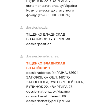
БУДИНОК 22, КВАРТИРА 75
statements.nationality:
Україна
Розмір внеску до статутного
фонду (грн.):
1 000
(100 %)
dossier.heads:
ТІЩЕНКО ВЛАДИСЛАВ
ВІТАЛІЙОВИЧ
-
КЕРІВНИК
dossier.position -
dossier.beneficiaries:
ТІЩЕНКО ВЛАДИСЛАВ
ВІТАЛІЙОВИЧ
dossier.address:
УКРАЇНА, 69104,
ЗАПОРІЗЬКА ОБЛ., МІСТО
ЗАПОРІЖЖЯ, ВУЛ.ЄВРОПЕЙСЬКА,
БУДИНОК 22, КВАРТИРА 75
dossier.nationality:
Україна
dossier.benefInterest:
100
dossier.benefType:
Прямий