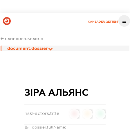
CAHEADER.GETTEST
CAHEADER.SEARCH
document.dossier
ЗІРА АЛЬЯНС
riskFactors.title
0
0
0
dossier.fullName: