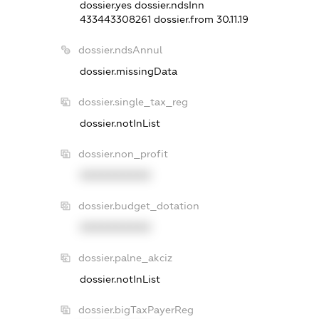
dossier.yes
dossier.ndsInn
433443308261
dossier.from 30.11.19
dossier.ndsAnnul
dossier.missingData
dossier.single_tax_reg
dossier.notInList
dossier.non_profit
XXXXXXXXXX
dossier.budget_dotation
XXXXXXXXXX
dossier.palne_akciz
dossier.notInList
dossier.bigTaxPayerReg