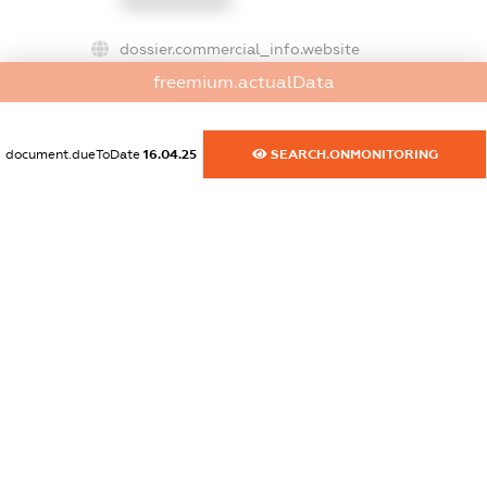
XXXXXXXXXX
dossier.commercial_info.website
XXXXXXXXXX
freemium.actualData
dossier.commercial_info.activity
XXXXXXXXXX
document.dueToDate
16.04.25
SEARCH.ONMONITORING
freemium.exampleText_1
freemium.exampleText_2
freemium.anonymousPerSearch2
FREEMIUM.DETAILS
FREEMIUM.REGISTER