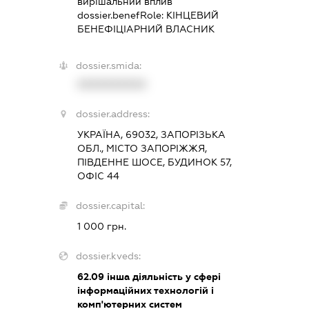
вирішальний вплив
dossier.benefRole:
КІНЦЕВИЙ
БЕНЕФІЦІАРНИЙ ВЛАСНИК
dossier.smida:
XXXXXXXXXX
dossier.address:
УКРАЇНА, 69032, ЗАПОРІЗЬКА
ОБЛ., МІСТО ЗАПОРІЖЖЯ,
ПІВДЕННЕ ШОСЕ, БУДИНОК 57,
ОФІС 44
dossier.capital:
1 000 грн.
dossier.kveds:
62.09
інша діяльність у сфері
інформаційних технологій і
комп'ютерних систем