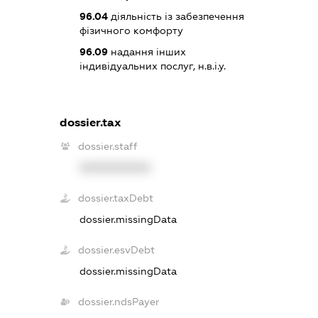
96.04
діяльність із забезпечення
фізичного комфорту
96.09
надання інших
індивідуальних послуг, н.в.і.у.
dossier.tax
dossier.staff
XXXXXXXXXX
dossier.taxDebt
dossier.missingData
dossier.esvDebt
dossier.missingData
dossier.ndsPayer