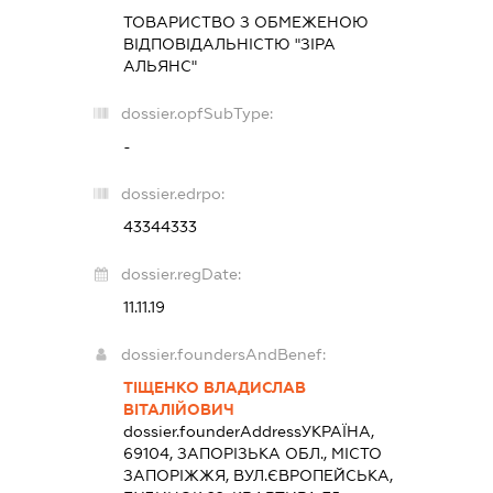
ТОВАРИСТВО З ОБМЕЖЕНОЮ
ВІДПОВІДАЛЬНІСТЮ "ЗІРА
АЛЬЯНС"
dossier.opfSubType:
-
dossier.edrpo:
43344333
dossier.regDate:
11.11.19
dossier.foundersAndBenef:
ТІЩЕНКО ВЛАДИСЛАВ
ВІТАЛІЙОВИЧ
dossier.founderAddress
УКРАЇНА,
69104, ЗАПОРІЗЬКА ОБЛ., МІСТО
ЗАПОРІЖЖЯ, ВУЛ.ЄВРОПЕЙСЬКА,