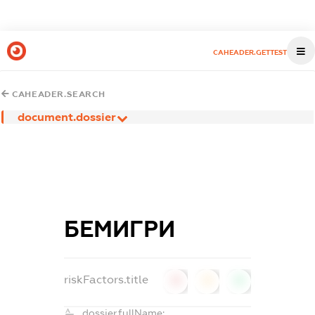
CAHEADER.GETTEST
CAHEADER.SEARCH
document.dossier
БЕМИГРИ
riskFactors.title
0
0
0
dossier.fullName: