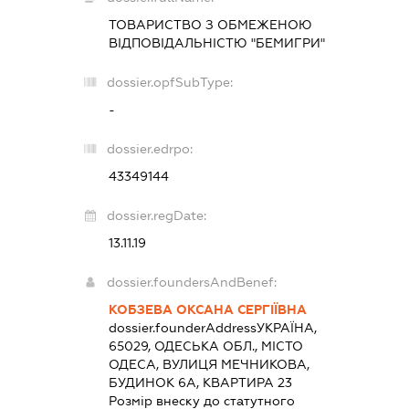
ТОВАРИСТВО З ОБМЕЖЕНОЮ
ВІДПОВІДАЛЬНІСТЮ "БЕМИГРИ"
dossier.opfSubType:
-
dossier.edrpo:
43349144
dossier.regDate:
13.11.19
dossier.foundersAndBenef:
КОБЗЕВА ОКСАНА СЕРГІЇВНА
dossier.founderAddress
УКРАЇНА,
65029, ОДЕСЬКА ОБЛ., МІСТО
ОДЕСА, ВУЛИЦЯ МЕЧНИКОВА,
БУДИНОК 6А, КВАРТИРА 23
Розмір внеску до статутного