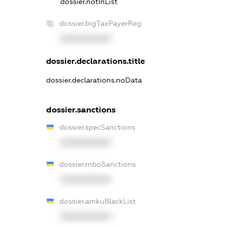
dossier.notInList
dossier.bigTaxPayerReg
XXXXXXXXXX
dossier.declarations.title
dossier.declarations.noData
dossier.sanctions
dossier.specSanctions
XXXXXXXXXX
dossier.rnboSanctions
XXXXXXXXXX
dossier.amkuBlackList
XXXXXXXXXX