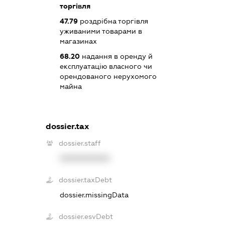
торгівля
47.79
роздрібна торгівля
уживаними товарами в
магазинах
68.20
надання в оренду й
експлуатацію власного чи
орендованого нерухомого
майна
dossier.tax
dossier.staff
XXXXXXXXXX
dossier.taxDebt
dossier.missingData
dossier.esvDebt