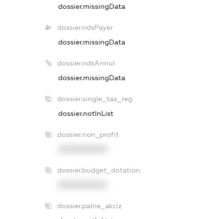
dossier.missingData
dossier.ndsPayer
dossier.missingData
dossier.ndsAnnul
dossier.missingData
dossier.single_tax_reg
dossier.notInList
dossier.non_profit
XXXXXXXXXX
dossier.budget_dotation
XXXXXXXXXX
dossier.palne_akciz