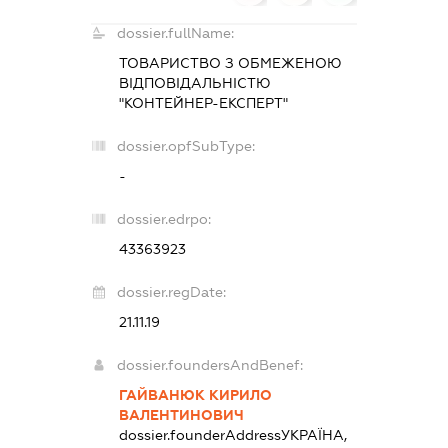
dossier.fullName:
ТОВАРИСТВО З ОБМЕЖЕНОЮ
ВІДПОВІДАЛЬНІСТЮ
"КОНТЕЙНЕР-ЕКСПЕРТ"
dossier.opfSubType:
-
dossier.edrpo:
43363923
dossier.regDate:
21.11.19
dossier.foundersAndBenef:
ГАЙВАНЮК КИРИЛО
ВАЛЕНТИНОВИЧ
dossier.founderAddress
УКРАЇНА,