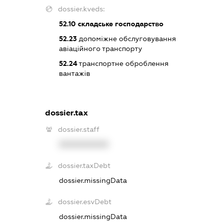
dossier.kveds:
52.10
складське господарство
52.23
допоміжне обслуговування
авіаційного транспорту
52.24
транспортне оброблення
вантажів
dossier.tax
dossier.staff
XXXXXXXXXX
dossier.taxDebt
dossier.missingData
dossier.esvDebt
dossier.missingData