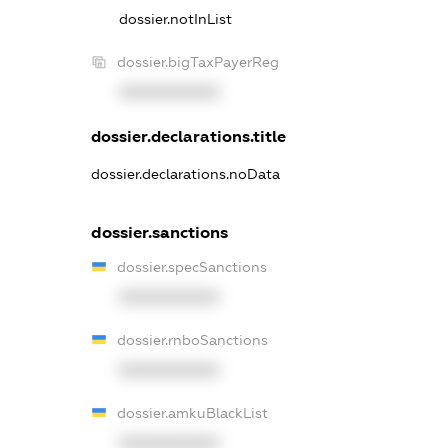
dossier.notInList
dossier.bigTaxPayerReg
XXXXXXXXXX
dossier.declarations.title
dossier.declarations.noData
dossier.sanctions
dossier.specSanctions
XXXXXXXXXX
dossier.rnboSanctions
XXXXXXXXXX
dossier.amkuBlackList
XXXXXXXXXX