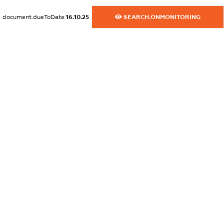
XXXXXXXXXX
document.dueToDate
16.10.25
SEARCH.ONMONITORING
dossier.commercial_info.email
XXXXXXXXXX
dossier.commercial_info.website
XXXXXXXXXX
dossier.commercial_info.activity
XXXXXXXXXX
freemium.exampleText_1
freemium.exampleText_2
freemium.anonymousPerSearch2
FREEMIUM.DETAILS
FREEMIUM.REGISTER