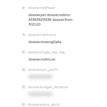
dossier.ndsPayer
dossier.yes
dossier.ndsInn
433639215536
dossier.from
31.01.20
dossier.ndsAnnul
dossier.missingData
dossier.single_tax_reg
dossier.notInList
dossier.non_profit
XXXXXXXXXX
dossier.budget_dotation
XXXXXXXXXX
dossier.palne_akciz