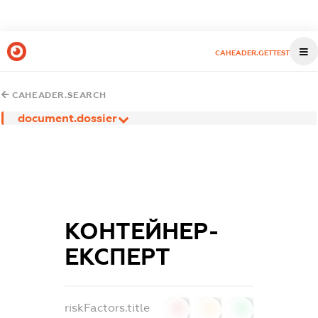
CAHEADER.GETTEST
CAHEADER.SEARCH
document.dossier
КОНТЕЙНЕР-
ЕКСПЕРТ
riskFactors.title
0
0
0