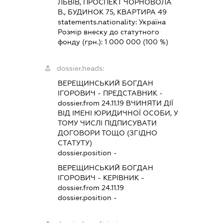
ЛЬВІВ, ПРОСПЕКТ ЧОРНОВОЛА
В., БУДИНОК 75, КВАРТИРА 49
statements.nationality:
Україна
Розмір внеску до статутного
фонду (грн.):
1 000 000
(100 %)
dossier.heads:
ВЕРЕЩИНСЬКИЙ БОГДАН
ІГОРОВИЧ
-
ПРЕДСТАВНИК
-
dossier.from 24.11.19
ВЧИНЯТИ ДІЇ
ВІД ІМЕНІ ЮРИДИЧНОЇ ОСОБИ, У
ТОМУ ЧИСЛІ ПІДПИСУВАТИ
ДОГОВОРИ ТОЩО (ЗГІДНО
СТАТУТУ)
dossier.position -
ВЕРЕЩИНСЬКИЙ БОГДАН
ІГОРОВИЧ
-
КЕРІВНИК
-
dossier.from 24.11.19
dossier.position -