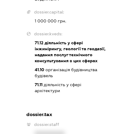
dossier.capital:
1 000 000 грн.
dossier.kveds:
71.12
діяльність у сфері
інжинірингу, геології та геодезії,
надання послуг технічного
консультування в цих сферах
41.10
організація будівництва
будівель
71.11
діяльність у сфері
архітектури
dossier.tax
dossier.staff
XXXXXXXXXX