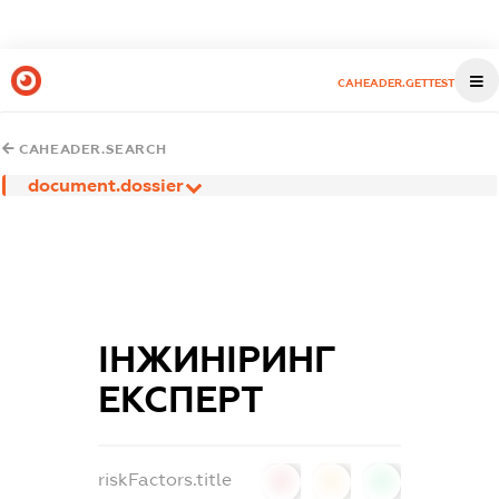
CAHEADER.GETTEST
CAHEADER.SEARCH
document.dossier
ІНЖИНІРИНГ
ЕКСПЕРТ
riskFactors.title
0
0
0