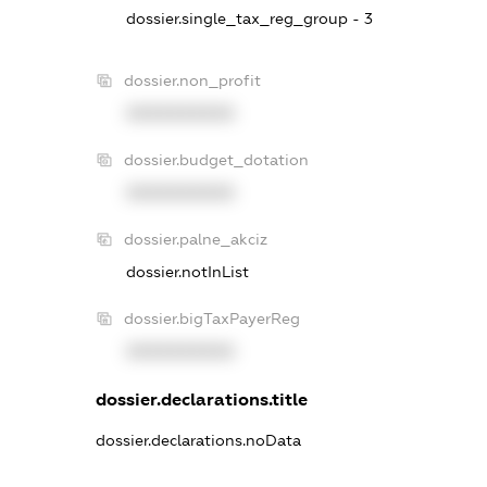
dossier.single_tax_reg_group - 3
dossier.non_profit
XXXXXXXXXX
dossier.budget_dotation
XXXXXXXXXX
dossier.palne_akciz
dossier.notInList
dossier.bigTaxPayerReg
XXXXXXXXXX
dossier.declarations.title
dossier.declarations.noData