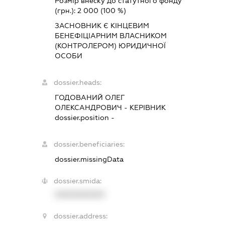
Розмір внеску до статутного фонду
(грн.):
2 000
(100 %)
ЗАСНОВНИК Є КІНЦЕВИМ
БЕНЕФІЦІАРНИМ ВЛАСНИКОМ
(КОНТРОЛЕРОМ) ЮРИДИЧНОЇ
ОСОБИ
dossier.heads:
ГОДОВАНИЙ ОЛЕГ
ОЛЕКСАНДРОВИЧ
-
КЕРІВНИК
dossier.position -
dossier.beneficiaries:
dossier.missingData
dossier.smida:
XXXXXXXXXX
dossier.address: