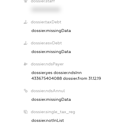
dossier.staff
XXXXXXXXXX
dossier.taxDebt
dossier.missingData
dossier.esvDebt
dossier.missingData
dossier.ndsPayer
dossier.yes
dossier.ndsInn
433675404088
dossier.from 31.12.19
dossier.ndsAnnul
dossier.missingData
dossier.single_tax_reg
dossier.notInList