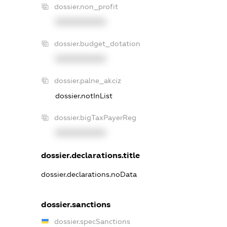
dossier.non_profit
XXXXXXXXXX
dossier.budget_dotation
XXXXXXXXXX
dossier.palne_akciz
dossier.notInList
dossier.bigTaxPayerReg
XXXXXXXXXX
dossier.declarations.title
dossier.declarations.noData
dossier.sanctions
dossier.specSanctions