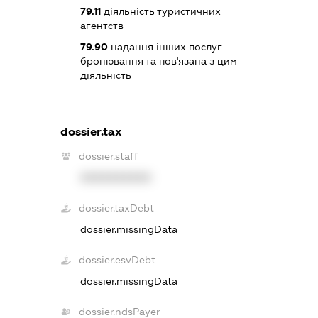
79.11
діяльність туристичних
агентств
79.90
надання інших послуг
бронювання та пов'язана з цим
діяльність
dossier.tax
dossier.staff
XXXXXXXXXX
dossier.taxDebt
dossier.missingData
dossier.esvDebt
dossier.missingData
dossier.ndsPayer