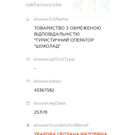
riskFactors.title
0
0
0
dossier.fullName:
ТОВАРИСТВО З ОБМЕЖЕНОЮ
ВІДПОВІДАЛЬНІСТЮ
"ТУРИСТИЧНИЙ ОПЕРАТОР
"ШОКОЛАД"
dossier.opfSubType:
-
dossier.edrpo:
43367582
dossier.regDate:
25.11.19
dossier.foundersAndBenef:
УВАРОВА СВІТЛАНА ВІКТОРІВНА