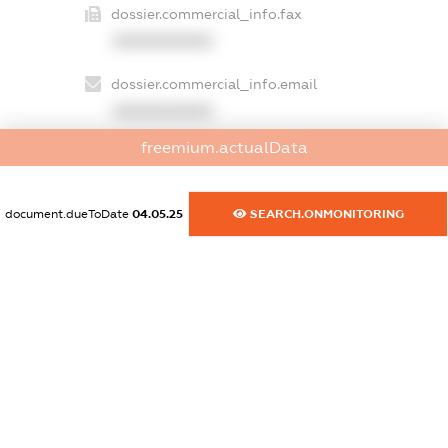
dossier.commercial_info.fax
XXXXXXXXXX
dossier.commercial_info.email
XXXXXXXXXX
freemium.actualData
dossier.commercial_info.website
XXXXXXXXXX
document.dueToDate
04.05.25
SEARCH.ONMONITORING
dossier.commercial_info.activity
XXXXXXXXXX
freemium.exampleText_1
freemium.exampleText_2
freemium.anonymousPerSearch2
FREEMIUM.DETAILS
FREEMIUM.REGISTER