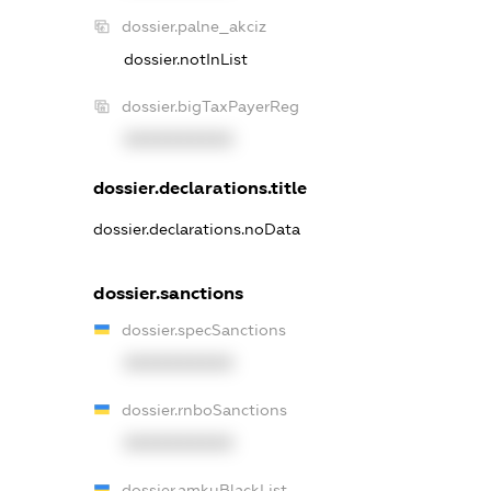
dossier.palne_akciz
dossier.notInList
dossier.bigTaxPayerReg
XXXXXXXXXX
dossier.declarations.title
dossier.declarations.noData
dossier.sanctions
dossier.specSanctions
XXXXXXXXXX
dossier.rnboSanctions
XXXXXXXXXX
dossier.amkuBlackList