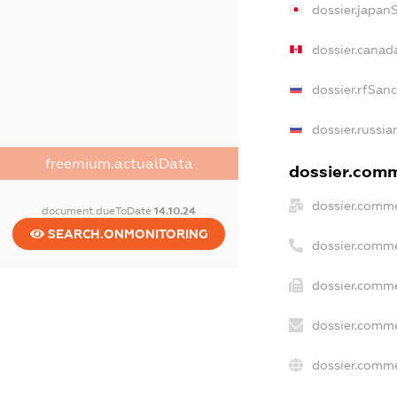
dossier.japan
dossier.canad
dossier.rfSan
dossier.russia
freemium.actualData
dossier.comme
dossier.comme
document.dueToDate
14.10.24
SEARCH.ONMONITORING
dossier.comme
dossier.comme
dossier.comme
dossier.comme