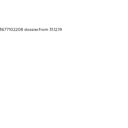
433677102208
dossier.from 31.12.19