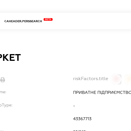
BETA
CAHEADER.PERSSEARCH
РКЕТ
riskFactors.title
0
ame:
ПРИВАТНЕ ПІДПРИЄМСТВО
bType:
-
43367713