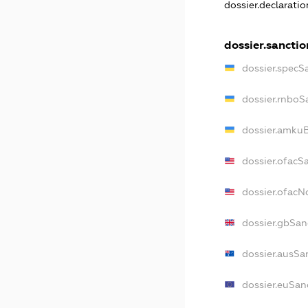
dossier.declarati
dossier.sanctio
dossier.specS
dossier.rnboS
dossier.amkuB
dossier.ofacS
dossier.ofac
dossier.gbSan
dossier.ausSa
dossier.euSan