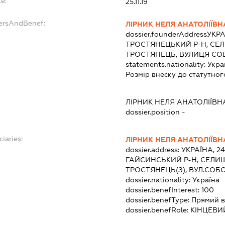
e:
25.11.19
dersAndBenef:
ЛІРНИК НЕЛЯ АНАТОЛІЇВН
dossier.founderAddress
УКРА
ТРОСТЯНЕЦЬКИЙ Р-Н, СЕ
ТРОСТЯНЕЦЬ, ВУЛИЦЯ СОБ
statements.nationality:
Укра
Розмір внеску до статутног
ЛІРНИК НЕЛЯ АНАТОЛІЇВН
dossier.position -
ciaries:
ЛІРНИК НЕЛЯ АНАТОЛІЇВН
dossier.address:
УКРАЇНА, 2
ГАЙСИНСЬКИЙ Р-Н, СЕЛИ
ТРОСТЯНЕЦЬ(З), ВУЛ.СОБО
dossier.nationality:
Україна
dossier.benefInterest:
100
dossier.benefType:
Прямий в
dossier.benefRole:
КІНЦЕВИ