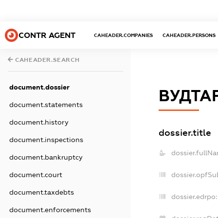
CONTR AGENT
CAHEADER.COMPANIES
CAHEADER.PERSONS
CAHEADER.SEARCH
document.dossier
ВУДТА
document.statements
document.history
dossier.title
document.inspections
dossier.fullN
document.bankruptcy
document.court
dossier.opfSu
document.taxdebts
dossier.edrpo:
document.enforcements