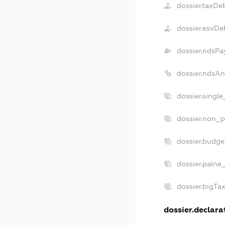
dossier.taxDe
dossier.esvDe
dossier.ndsPa
dossier.ndsA
dossier.singl
dossier.non_p
dossier.budg
dossier.palne
dossier.bigTa
dossier.declarat