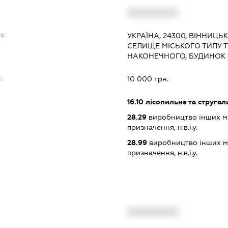
XXXXXXXXXX
s:
УКРАЇНА, 24300, ВІННИЦЬ
СЕЛИЩЕ МІСЬКОГО ТИПУ 
НАКОНЕЧНОГО, БУДИНОК 
:
10 000 грн.
16.10
лісопильне та струга
28.29
виробництво інших ма
призначення, н.в.і.у.
28.99
виробництво інших ма
призначення, н.в.і.у.
XXXXXXXXXX