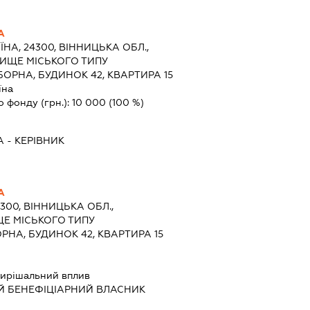
А
ЇНА, 24300, ВІННИЦЬКА ОБЛ.,
ЛИЩЕ МІСЬКОГО ТИПУ
ОРНА, БУДИНОК 42, КВАРТИРА 15
їна
о фонду (грн.):
10 000
(100 %)
А
-
КЕРІВНИК
А
4300, ВІННИЦЬКА ОБЛ.,
ЩЕ МІСЬКОГО ТИПУ
РНА, БУДИНОК 42, КВАРТИРА 15
ирішальний вплив
Й БЕНЕФІЦІАРНИЙ ВЛАСНИК