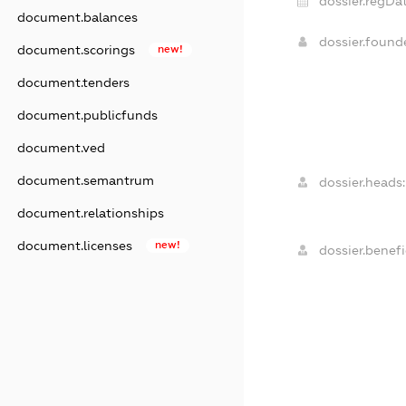
dossier.regDat
document.balances
dossier.foun
document.scorings
new!
document.tenders
document.publicfunds
document.ved
document.semantrum
dossier.heads:
document.relationships
document.licenses
new!
dossier.benefi