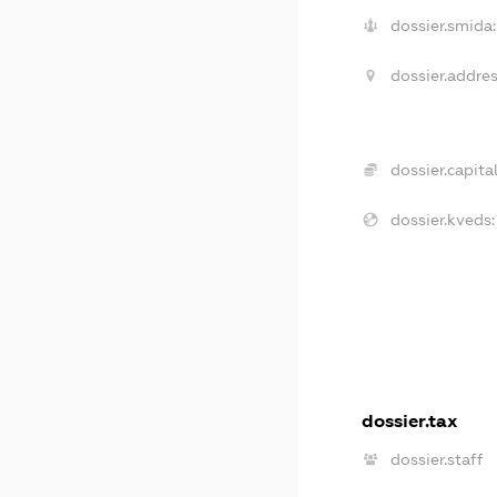
dossier.smida:
dossier.addres
dossier.capital
dossier.kveds:
dossier.tax
dossier.staff