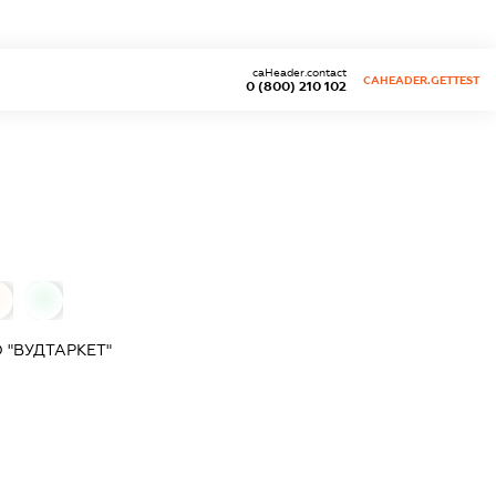
caHeader.contact
CAHEADER.GETTEST
0 (800) 210 102
0
0
 "ВУДТАРКЕТ"