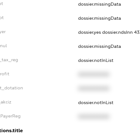
bt
dossier.missingData
bt
dossier.missingData
yer
dossier.yes
dossier.ndsInn 
nnul
dossier.missingData
e_tax_reg
dossier.notInList
rofit
XXXXXXXXXX
et_dotation
XXXXXXXXXX
_akciz
dossier.notInList
xPayerReg
XXXXXXXXXX
ions.title