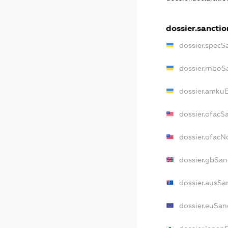
dossier.sanctio
dossier.specS
dossier.rnboS
dossier.amkuB
dossier.ofacS
dossier.ofac
dossier.gbSan
dossier.ausSa
dossier.euSan