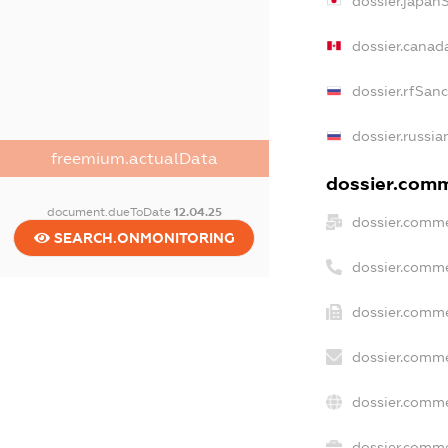
dossier.japan
dossier.canad
dossier.rfSan
dossier.russia
freemium.actualData
dossier.comme
document.dueToDate
12.04.25
dossier.comme
SEARCH.ONMONITORING
dossier.comme
dossier.comme
dossier.comme
dossier.comme
dossier.commer