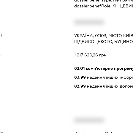
dossier.benefRole:
КІНЦЕВИ
XXXXXXXXXX
s:
УКРАЇНА, 01103, МІСТО К
ПІДВИСОЦЬКОГО, БУДИНО
:
1 217 620,26 грн.
62.01
комп'ютерне програм
63.99
надання інших інформац
82.99
надання інших допоміж
XXXXXXXXXX