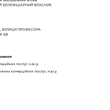
Й БЕНЕФІЦІАРНИЙ ВЛАСНИК
ИЇВ, ВУЛИЦЯ ПРОФЕСОРА
К 6В
ування
ійних послуг, н.в.і.у.
них комерційних послуг, н.в.і.у.