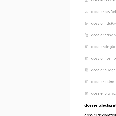
dossier.taxDe
dossier.esvDe
dossier.ndsPa
dossier.ndsAn
dossier.singl
dossier.non_p
dossier.budge
dossier.palne
dossier.bigTa
dossier.declarat
dossier.declarati