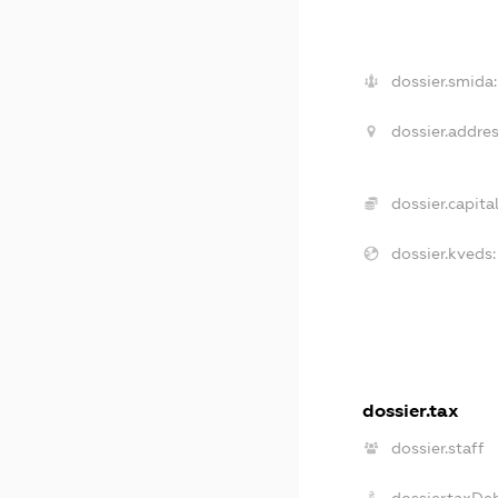
dossier.smida:
dossier.addres
dossier.capital
dossier.kveds:
dossier.tax
dossier.staff