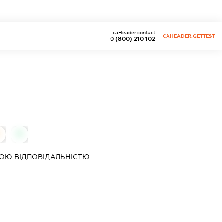
caHeader.contact
CAHEADER.GETTEST
0 (800) 210 102
0
0
ОЮ ВІДПОВІДАЛЬНІСТЮ