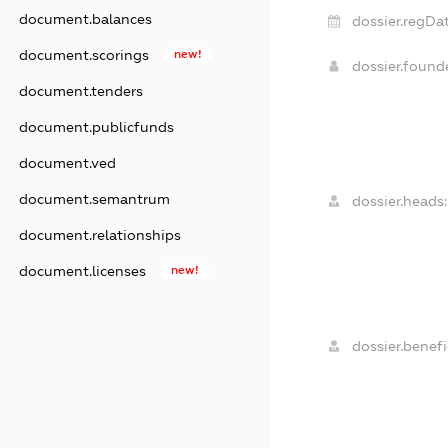
document.balances
dossier.regDat
document.scorings
new!
dossier.foun
document.tenders
document.publicfunds
document.ved
document.semantrum
dossier.heads:
document.relationships
document.licenses
new!
dossier.benefic