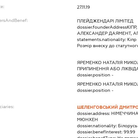
e:
27.11.19
dersAndBenef:
ПЛЕЙДЖЕНДАРІ ЛІМІТЕД
dossier.founderAddress
КІПР
АЛЕКСАНДЕР ДАЯМЕНТ, АГ
statements.nationality:
Кіпр
Розмір внеску до статутног
ЯРЕМЕНКО НАТАЛІЯ МИКО
ПРИПИНЕННЯ АБО ЛІКВІД
dossier.position -
ЯРЕМЕНКО НАТАЛІЯ МИКО
dossier.position -
iaries:
ШЕЛЕНГОВСЬКИЙ ДМИТР
dossier.address:
НІМЕЧЧИНА,
МЮНХЕН
dossier.nationality:
Білорусь
dossier.benefInterest:
99.99
dossier.benefType:
Не прями