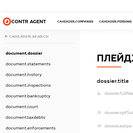
CONTR AGENT
CAHEADER.COMPANIES
CAHEADER.PERSONS
CAHEADER.SEARCH
document.dossier
ПЛЕЙД
document.statements
document.history
dossier.title
document.inspections
dossier.fullN
document.bankruptcy
document.court
dossier.opfSu
document.taxdebts
dossier.edrpo:
document.enforcements