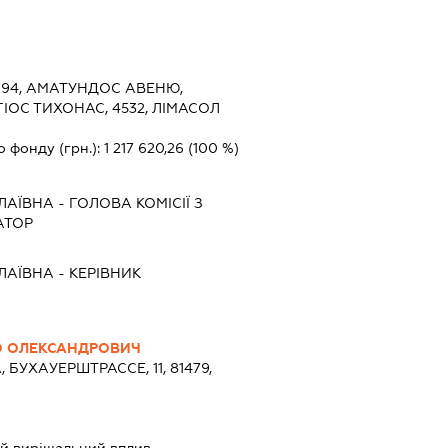
, 94, АМАТУНДОС АВЕНЮ,
ІОС ТИХОНАС, 4532, ЛІМАСОЛ
о фонду (грн.):
1 217 620,26
(100 %)
ЛАЇВНА
-
ГОЛОВА КОМІСІЇ З
АТОР
ЛАЇВНА
-
КЕРІВНИК
О ОЛЕКСАНДРОВИЧ
 БУХАУЕРШТРАССЕ, 11, 81479,
й вирішальний вплив