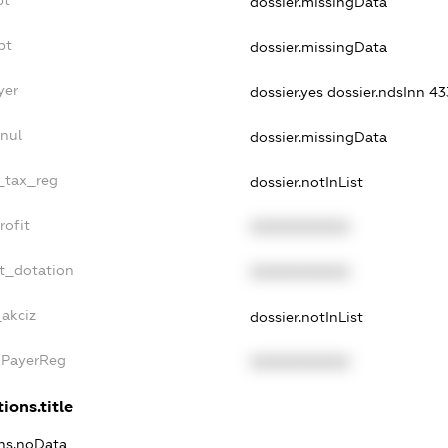
bt
dossier.missingData
bt
dossier.missingData
yer
dossier.yes
dossier.ndsInn 
nul
dossier.missingData
e_tax_reg
dossier.notInList
rofit
XXXXXXXXXX
t_dotation
XXXXXXXXXX
_akciz
dossier.notInList
xPayerReg
XXXXXXXXXX
ions.title
ons.noData