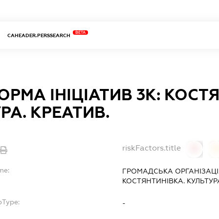
BETA
CAHEADER.PERSSEARCH
РМА ІНІЦІАТИВ 3К: КОСТ
РА. КРЕАТИВ.
riskFactors.title
0
0
me:
ГРОМАДСЬКА ОРГАНІЗАЦІЯ
КОСТЯНТИНІВКА. КУЛЬТУРА
bType:
-