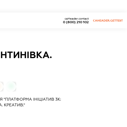
caHeader.contact
CAHEADER.GETTEST
0 (800) 210 102
ЯНТИНІВКА.
0
 "ПЛАТФОРМА ІНІЦІАТИВ 3К:
. КРЕАТИВ."