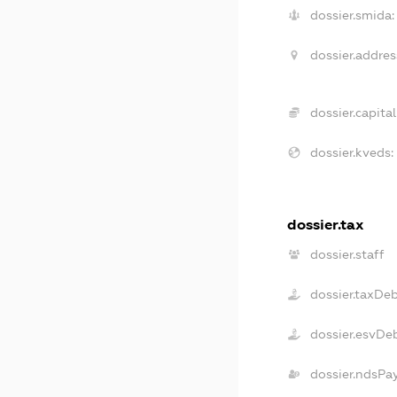
dossier.smida:
dossier.addres
dossier.capital
dossier.kveds:
dossier.tax
dossier.staff
dossier.taxDe
dossier.esvDe
dossier.ndsPa