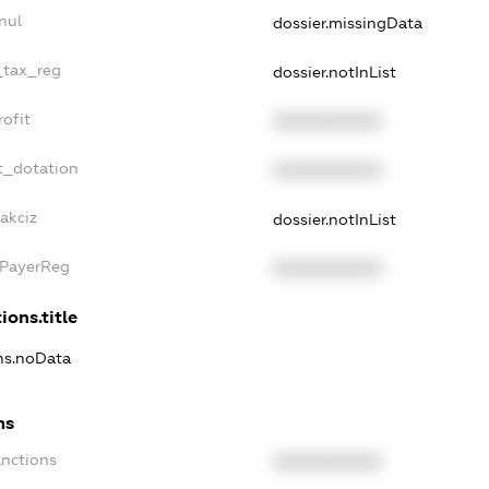
nul
dossier.missingData
_tax_reg
dossier.notInList
ofit
XXXXXXXXXX
t_dotation
XXXXXXXXXX
akciz
dossier.notInList
xPayerReg
XXXXXXXXXX
ions.title
ons.noData
ns
anctions
XXXXXXXXXX