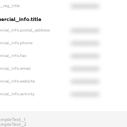
n_reg_title
XXXXXXXXXX
rcial_info.title
rcial_info.postal_address
XXXXXXXXXX
rcial_info.phone
XXXXXXXXXX
rcial_info.fax
XXXXXXXXXX
rcial_info.email
XXXXXXXXXX
rcial_info.website
XXXXXXXXXX
cial_info.activity
XXXXXXXXXX
ampleText_1
ampleText_2