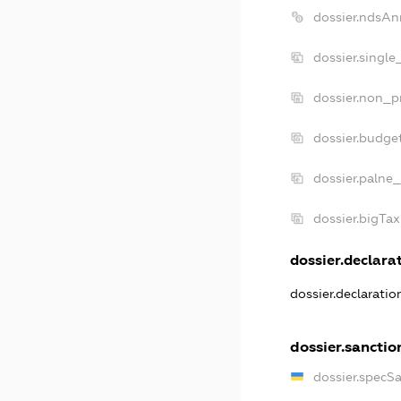
dossier.ndsAn
dossier.single
dossier.non_pr
dossier.budge
dossier.palne_
dossier.bigTa
dossier.declarat
dossier.declarati
dossier.sanctio
dossier.specS