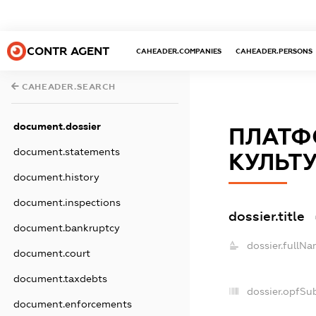
CONTR AGENT
CAHEADER.COMPANIES
CAHEADER.PERSONS
CAHEADER.SEARCH
document.dossier
ПЛАТФО
document.statements
КУЛЬТУ
document.history
document.inspections
dossier.title
document.bankruptcy
dossier.fullNa
document.court
document.taxdebts
dossier.opfSu
document.enforcements