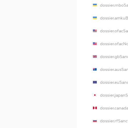
dossier.rnboS
dossier.amkuB
dossier.ofacS
dossier.ofac
dossier.gbSan
dossier.ausSa
dossier.euSan
dossier.japan
dossier.canad
dossier.rfSanc