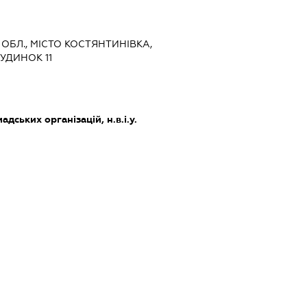
 ОБЛ., МІСТО КОСТЯНТИНІВКА,
УДИНОК 11
дських організацій, н.в.і.у.