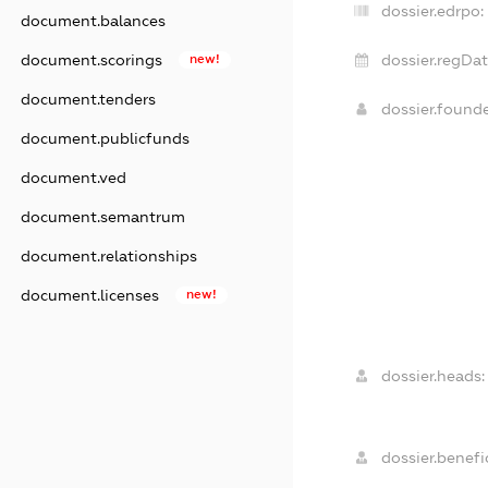
dossier.edrpo:
document.balances
dossier.regDat
document.scorings
new!
document.tenders
dossier.found
document.publicfunds
document.ved
document.semantrum
document.relationships
document.licenses
new!
dossier.heads:
dossier.benefic