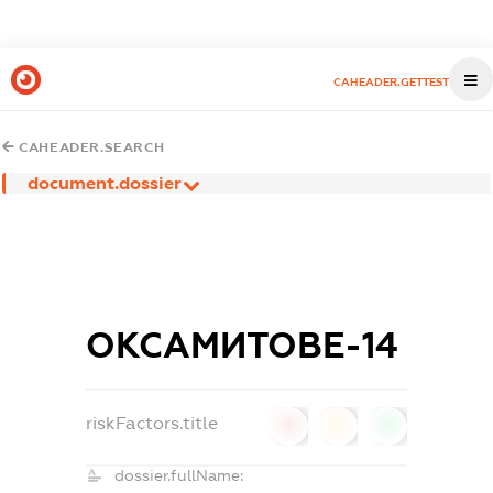
CAHEADER.GETTEST
CAHEADER.SEARCH
document.dossier
ОКСАМИТОВЕ-14
riskFactors.title
0
0
0
dossier.fullName: