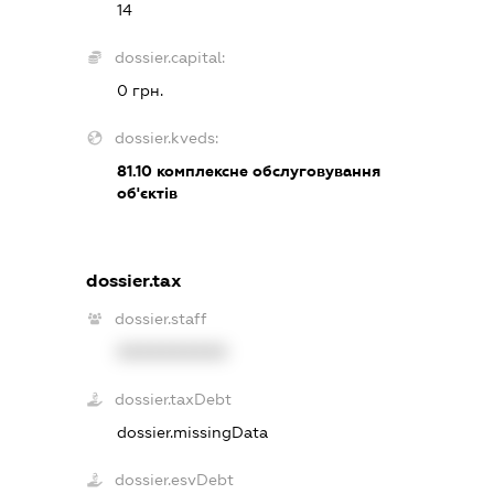
14
dossier.capital:
0 грн.
dossier.kveds:
81.10
комплексне обслуговування
об'єктів
dossier.tax
dossier.staff
XXXXXXXXXX
dossier.taxDebt
dossier.missingData
dossier.esvDebt