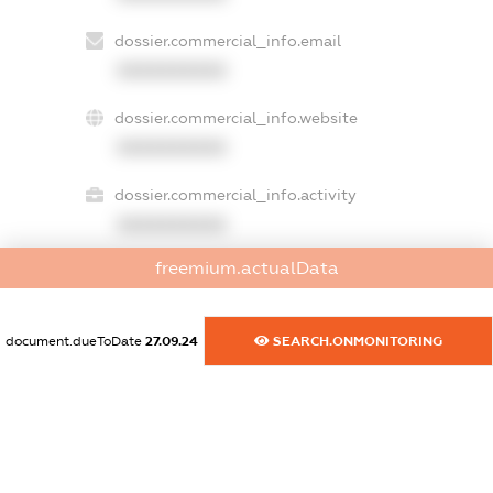
dossier.commercial_info.email
XXXXXXXXXX
dossier.commercial_info.website
XXXXXXXXXX
dossier.commercial_info.activity
XXXXXXXXXX
freemium.actualData
freemium.exampleText_1
freemium.exampleText_2
document.dueToDate
27.09.24
SEARCH.ONMONITORING
freemium.anonymousPerSearch2
FREEMIUM.DETAILS
FREEMIUM.REGISTER