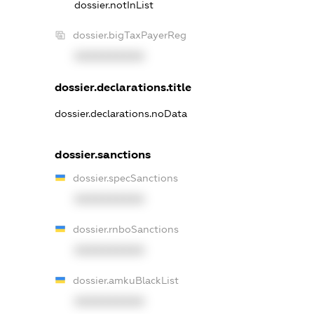
dossier.notInList
dossier.bigTaxPayerReg
XXXXXXXXXX
dossier.declarations.title
dossier.declarations.noData
dossier.sanctions
dossier.specSanctions
XXXXXXXXXX
dossier.rnboSanctions
XXXXXXXXXX
dossier.amkuBlackList
XXXXXXXXXX