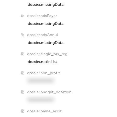
dossier.missingData
dossier.ndsPayer
dossier.missingData
dossier.ndsAnnul
dossier.missingData
dossier.single_tax_reg
dossier.notInList
dossier.non_profit
XXXXXXXXXX
dossier.budget_dotation
XXXXXXXXXX
dossier.palne_akciz