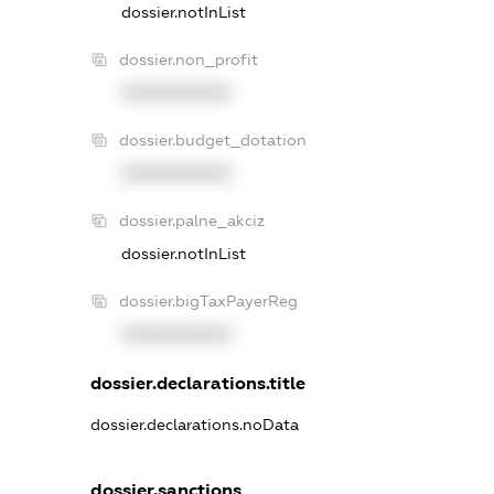
dossier.notInList
dossier.non_profit
XXXXXXXXXX
dossier.budget_dotation
XXXXXXXXXX
dossier.palne_akciz
dossier.notInList
dossier.bigTaxPayerReg
XXXXXXXXXX
dossier.declarations.title
dossier.declarations.noData
dossier.sanctions