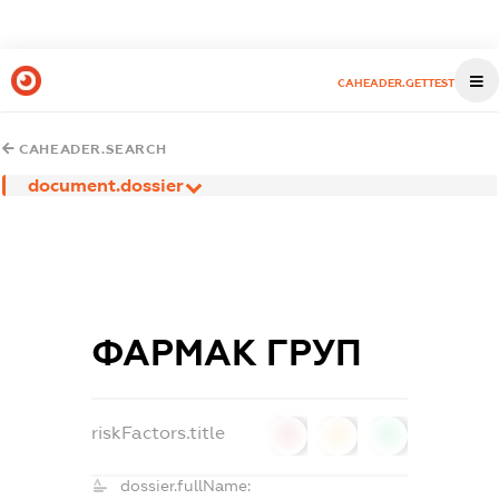
CAHEADER.GETTEST
CAHEADER.SEARCH
document.dossier
ФАРМАК ГРУП
riskFactors.title
0
0
0
dossier.fullName: