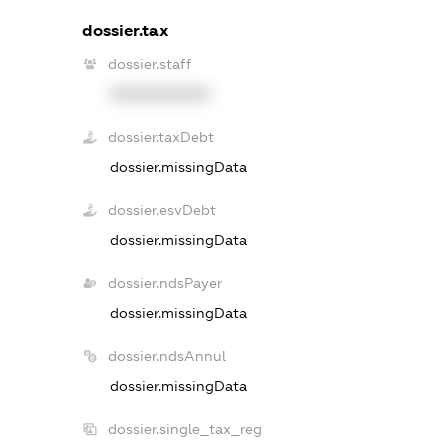
dossier.tax
dossier.staff
XXXXXXXXXX
dossier.taxDebt
dossier.missingData
dossier.esvDebt
dossier.missingData
dossier.ndsPayer
dossier.missingData
dossier.ndsAnnul
dossier.missingData
dossier.single_tax_reg