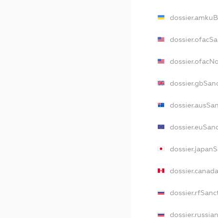
dossier.amkuB
dossier.ofacS
dossier.ofacN
dossier.gbSan
dossier.ausSa
dossier.euSan
dossier.japan
dossier.canad
dossier.rfSanc
dossier.russia