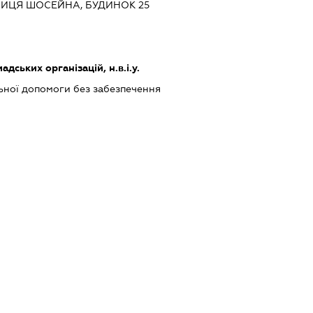
УЛИЦЯ ШОСЕЙНА, БУДИНОК 25
дських організацій, н.в.і.у.
ьної допомоги без забезпечення