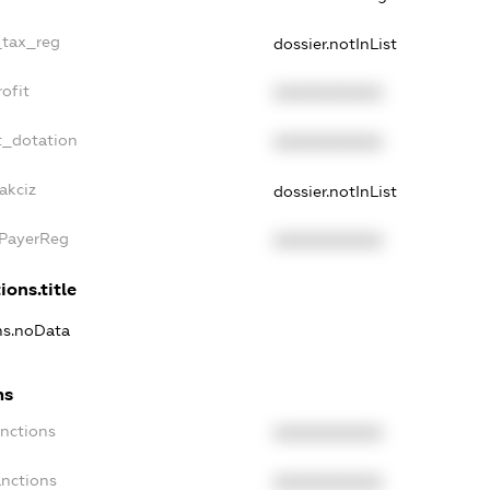
_tax_reg
dossier.notInList
ofit
XXXXXXXXXX
t_dotation
XXXXXXXXXX
akciz
dossier.notInList
xPayerReg
XXXXXXXXXX
ions.title
ons.noData
ns
anctions
XXXXXXXXXX
anctions
XXXXXXXXXX