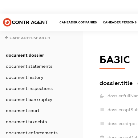
CONTR AGENT
CAHEADER.COMPANIES
CAHEADER.PERSONS
CAHEADER.SEARCH
document.dossier
БАЗІС
document.statements
document.history
dossier.title
document.inspections
dossier.fullNa
document.bankruptcy
dossier.opfSu
document.court
document.taxdebts
dossier.edrpo:
document.enforcements
dossier.regDat