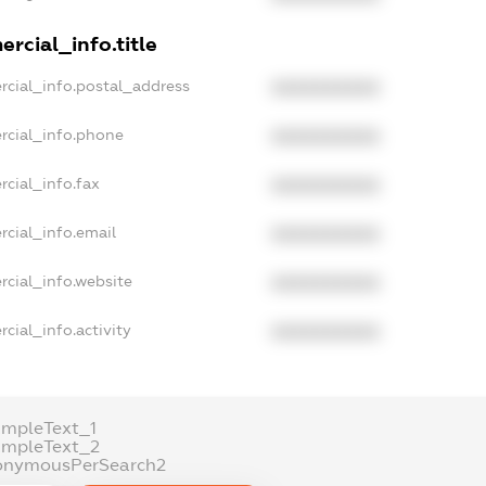
rcial_info.title
rcial_info.postal_address
XXXXXXXXXX
rcial_info.phone
XXXXXXXXXX
rcial_info.fax
XXXXXXXXXX
rcial_info.email
XXXXXXXXXX
rcial_info.website
XXXXXXXXXX
cial_info.activity
XXXXXXXXXX
ampleText_1
ampleText_2
onymousPerSearch2