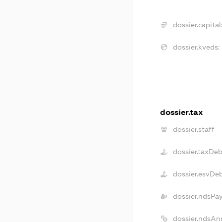
dossier.capital
dossier.kveds:
dossier.tax
dossier.staff
dossier.taxDe
dossier.esvDe
dossier.ndsPa
dossier.ndsAn