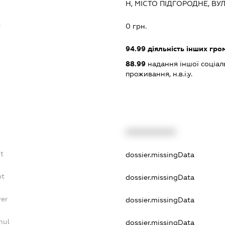
Н, МІСТО ПІДГОРОДНЕ, В
:
0 грн.
94.99
діяльність інших грома
88.99
надання іншої соціал
проживання, н.в.і.у.
XXXXXXXXXX
bt
dossier.missingData
bt
dossier.missingData
yer
dossier.missingData
nul
dossier.missingData