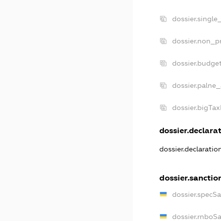
dossier.single
dossier.non_pr
dossier.budge
dossier.palne_
dossier.bigTa
dossier.declarat
dossier.declarati
dossier.sanctio
dossier.specS
dossier.rnboS