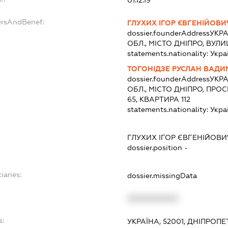
01.12.19
ersAndBenef:
ГЛУХИХ ІГОР ЄВГЕНІЙОВИ
dossier.founderAddress
УКРА
ОБЛ., МІСТО ДНІПРО, ВУ
statements.nationality:
Укра
ТОГОНІДЗЕ РУСЛАН ВАД
dossier.founderAddress
УКРА
ОБЛ., МІСТО ДНІПРО, ПР
65, КВАРТИРА 112
statements.nationality:
Укра
ГЛУХИХ ІГОР ЄВГЕНІЙОВИ
dossier.position -
iaries:
dossier.missingData
XXXXXXXXXX
s:
УКРАЇНА, 52001, ДНІПРОП