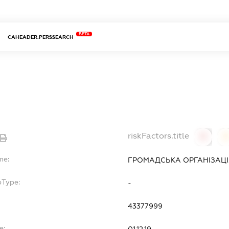
BETA
CAHEADER.PERSSEARCH
riskFactors.title
0
0
me:
ГРОМАДСЬКА ОРГАНІЗАЦІЯ
bType:
-
43377999
e: