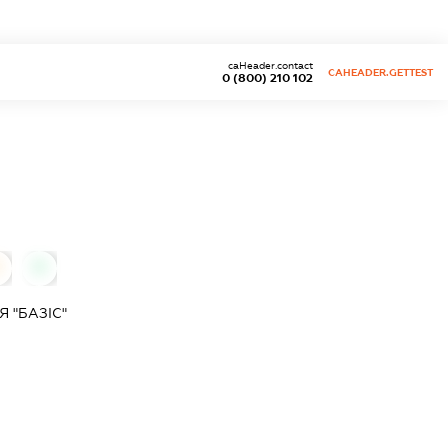
caHeader.contact
CAHEADER.GETTEST
0 (800) 210 102
0
 "БАЗІС"