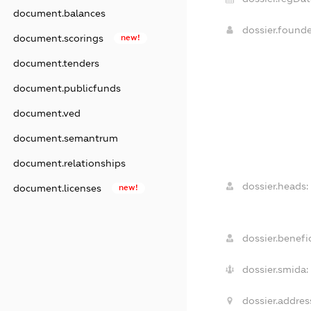
document.balances
dossier.found
document.scorings
new!
document.tenders
document.publicfunds
document.ved
document.semantrum
document.relationships
dossier.heads:
document.licenses
new!
dossier.benefic
dossier.smida:
dossier.addres