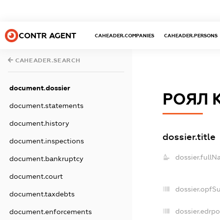
CONTR AGENT
CAHEADER.COMPANIES
CAHEADER.PERSONS
CAHEADER.SEARCH
document.dossier
РОЯЛ 
document.statements
document.history
dossier.title
document.inspections
dossier.fullN
document.bankruptcy
document.court
dossier.opfS
document.taxdebts
dossier.edrpo
document.enforcements