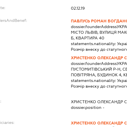
te:
02.12.19
dersAndBenef:
ПАВЛУСЬ РОМАН БОГДАН
dossier.founderAddress
УКРА
МІСТО ЛЬВІВ, ВУЛИЦЯ МА
Б, КВАРТИРА 40
statements.nationality:
Укра
Розмір внеску до статутног
ХРИСТЕНКО ОЛЕКСАНДР С
dossier.founderAddress
УКРА
ПУСТОМИТІВСЬКИЙ Р-Н, 
ПОВІТРЯНА, БУДИНОК 4, 
statements.nationality:
Укра
Розмір внеску до статутног
:
ХРИСТЕНКО ОЛЕКСАНДР 
dossier.position -
ciaries:
ХРИСТЕНКО ОЛЕКСАНДР С