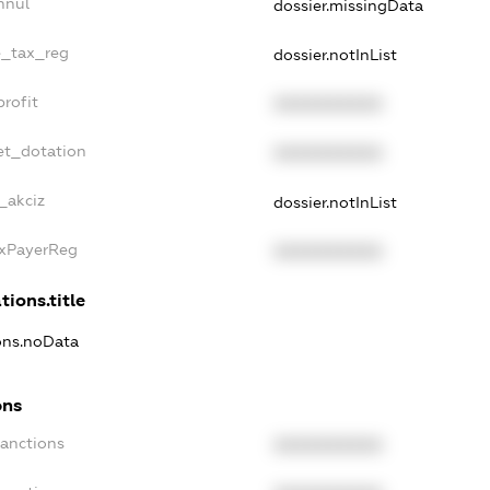
nnul
dossier.missingData
le_tax_reg
dossier.notInList
profit
XXXXXXXXXX
et_dotation
XXXXXXXXXX
_akciz
dossier.notInList
axPayerReg
XXXXXXXXXX
tions.title
ions.noData
ons
Sanctions
XXXXXXXXXX