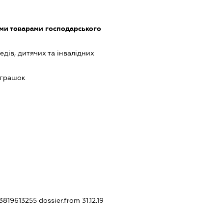
ими товарами господарського
дів, дитячих та інвалідних
іграшок
33819613255
dossier.from 31.12.19