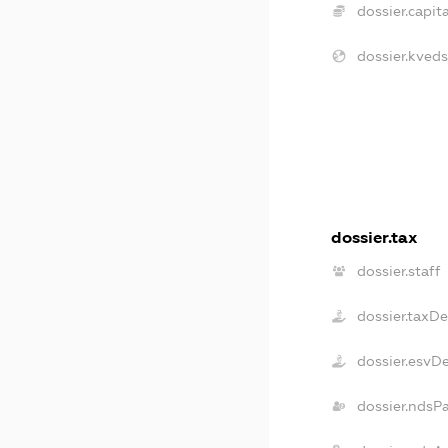
dossier.capita
dossier.kveds
dossier.tax
dossier.staff
dossier.taxD
dossier.esvD
dossier.ndsP