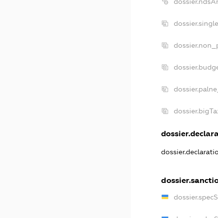
dossier.ndsA
dossier.sing
dossier.non_
dossier.budg
dossier.palne
dossier.bigT
dossier.declara
dossier.declarat
dossier.sancti
dossier.spec