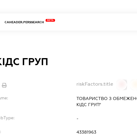
BETA
CAHEADER.PERSSEARCH
КІДС ГРУП
riskFactors.title
0
ame:
ТОВАРИСТВО З ОБМЕЖЕН
КІДС ГРУП"
ubType:
-
:
43381963