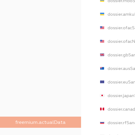
dossier.rnbo
dossier.amku
dossier.ofac
dossier.ofa
dossier.gbSa
dossier.ausS
dossier.euSa
dossier.japa
dossier.cana
freemium.actualData
dossier.rfSan