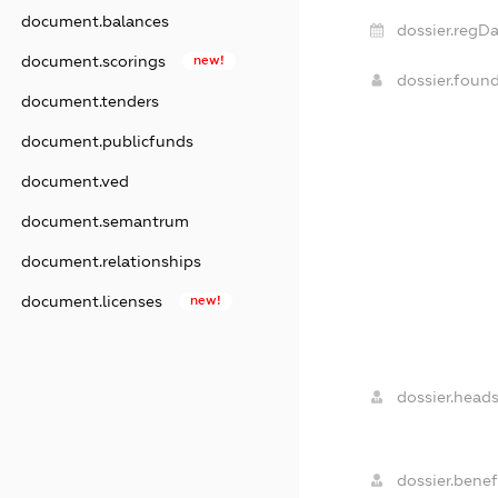
document.balances
dossier.regDa
document.scorings
new!
dossier.foun
document.tenders
document.publicfunds
document.ved
document.semantrum
document.relationships
document.licenses
new!
dossier.heads
dossier.benefi