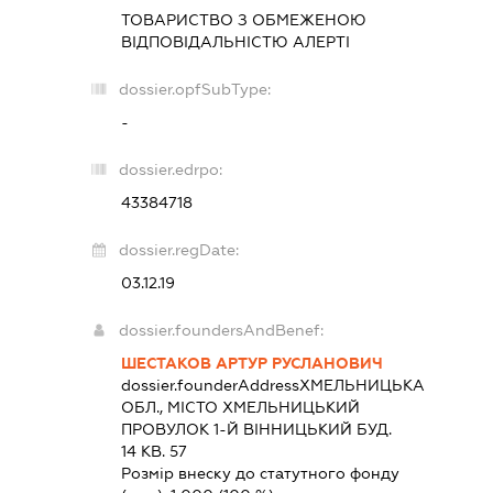
ТОВАРИСТВО З ОБМЕЖЕНОЮ
ВІДПОВІДАЛЬНІСТЮ
АЛЕРТІ
dossier.opfSubType:
-
dossier.edrpo:
43384718
dossier.regDate:
03.12.19
dossier.foundersAndBenef:
ШЕСТАКОВ АРТУР РУСЛАНОВИЧ
dossier.founderAddress
ХМЕЛЬНИЦЬКА
ОБЛ., МІСТО ХМЕЛЬНИЦЬКИЙ
ПРОВУЛОК 1-Й ВІННИЦЬКИЙ БУД.
14 КВ. 57
Розмір внеску до статутного фонду