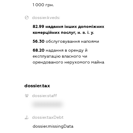
1 000 грн.
dossier.kveds:
82.99
надання інших допоміжних
комерційних послуг, н. в. і. у.
56.30
обслуговування напоями
68.20
надання в оренду й
експлуатацію власного чи
орендованого нерухомого майна
dossier.tax
dossier.staff
XXXXXXXXXX
dossier.taxDebt
dossier.missingData