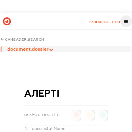
CAHEADER.GETTEST
CAHEADER.SEARCH
document.dossier
АЛЕРТІ
riskFactors.title
0
0
0
dossier.fullName: