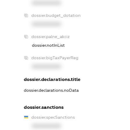
XXXXXXXXXX
dossier.budget_dotation
XXXXXXXXXX
dossier.palne_akciz
dossier.notInList
dossier.bigTaxPayerReg
XXXXXXXXXX
dossier.declarations.title
dossier.declarations.noData
dossier.sanctions
dossier.specSanctions
XXXXXXXXXX