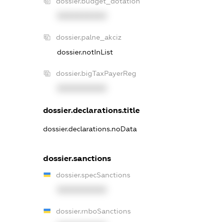
dossier.budget_dotation
XXXXXXXXXX
dossier.palne_akciz
dossier.notInList
dossier.bigTaxPayerReg
XXXXXXXXXX
dossier.declarations.title
dossier.declarations.noData
dossier.sanctions
dossier.specSanctions
XXXXXXXXXX
dossier.rnboSanctions