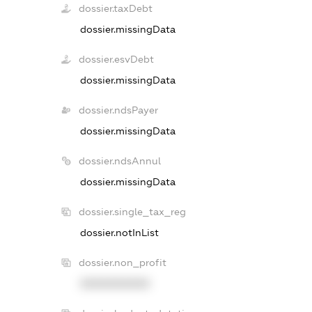
dossier.taxDebt
dossier.missingData
dossier.esvDebt
dossier.missingData
dossier.ndsPayer
dossier.missingData
dossier.ndsAnnul
dossier.missingData
dossier.single_tax_reg
dossier.notInList
dossier.non_profit
XXXXXXXXXX