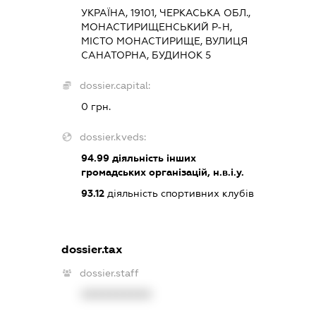
УКРАЇНА, 19101, ЧЕРКАСЬКА ОБЛ.,
МОНАСТИРИЩЕНСЬКИЙ Р-Н,
МІСТО МОНАСТИРИЩЕ, ВУЛИЦЯ
САНАТОРНА, БУДИНОК 5
dossier.capital:
0 грн.
dossier.kveds:
94.99
діяльність інших
громадських організацій, н.в.і.у.
93.12
діяльність спортивних клубів
dossier.tax
dossier.staff
XXXXXXXXXX