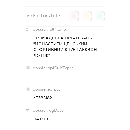
riskFactors.title
0
0
0
dossier.fullName:
ГРОМАДСЬКА ОРГАНІЗАЦІЯ
"МОНАСТИРИЩЕНСЬКИЙ
СПОРТИВНИЙ КЛУБ ТАЕКВОН-
ДО ІТФ"
dossier.opfSubType:
-
dossier.edrpo:
43385182
dossier.regDate:
04.12.19