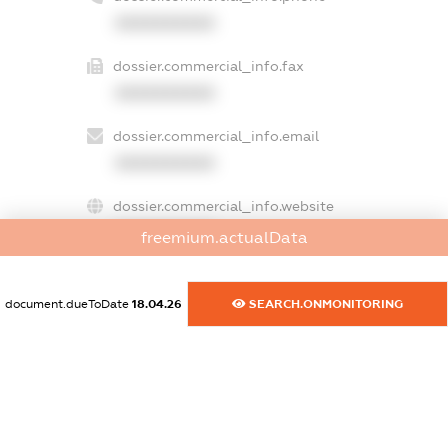
XXXXXXXXXX
dossier.commercial_info.fax
XXXXXXXXXX
dossier.commercial_info.email
XXXXXXXXXX
dossier.commercial_info.website
XXXXXXXXXX
freemium.actualData
dossier.commercial_info.activity
XXXXXXXXXX
document.dueToDate
18.04.26
SEARCH.ONMONITORING
freemium.exampleText_1
freemium.exampleText_2
freemium.anonymousPerSearch2