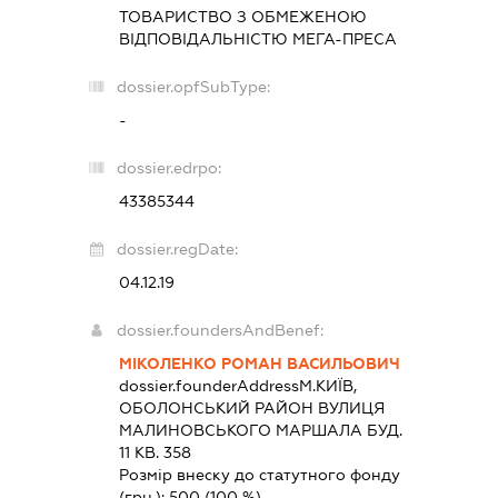
ТОВАРИСТВО З ОБМЕЖЕНОЮ
ВІДПОВІДАЛЬНІСТЮ
МЕГА-ПРЕСА
dossier.opfSubType:
-
dossier.edrpo:
43385344
dossier.regDate:
04.12.19
dossier.foundersAndBenef:
МІКОЛЕНКО РОМАН ВАСИЛЬОВИЧ
dossier.founderAddress
М.КИЇВ,
ОБОЛОНСЬКИЙ РАЙОН ВУЛИЦЯ
МАЛИНОВСЬКОГО МАРШАЛА БУД.
11 КВ. 358
Розмір внеску до статутного фонду
(грн.):
500
(100 %)