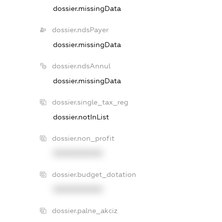
dossier.missingData
dossier.ndsPayer
dossier.missingData
dossier.ndsAnnul
dossier.missingData
dossier.single_tax_reg
dossier.notInList
dossier.non_profit
XXXXXXXXXX
dossier.budget_dotation
XXXXXXXXXX
dossier.palne_akciz