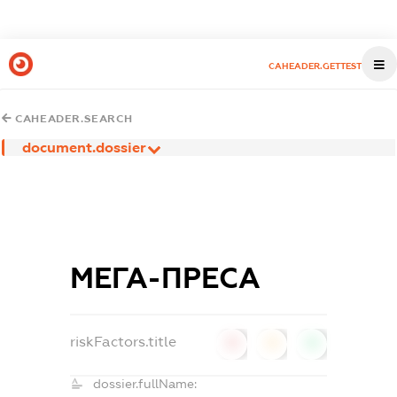
CAHEADER.GETTEST
CAHEADER.SEARCH
document.dossier
МЕГА-ПРЕСА
riskFactors.title
0
0
0
dossier.fullName: