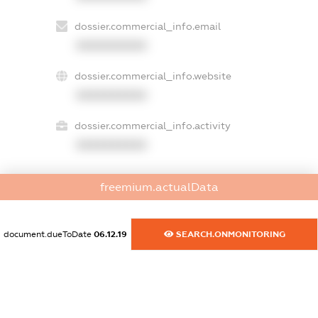
dossier.commercial_info.email
XXXXXXXXXX
dossier.commercial_info.website
XXXXXXXXXX
dossier.commercial_info.activity
XXXXXXXXXX
freemium.actualData
freemium.exampleText_1
freemium.exampleText_2
freemium.anonymousPerSearch2
document.dueToDate
06.12.19
SEARCH.ONMONITORING
FREEMIUM.DETAILS
FREEMIUM.REGISTER