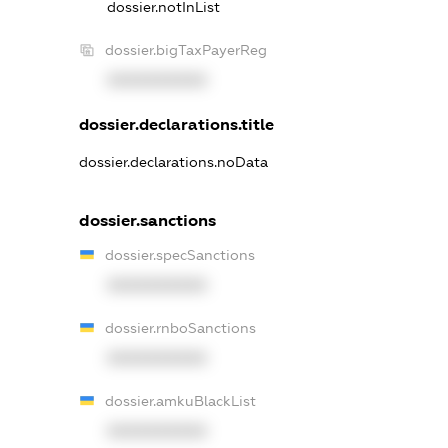
dossier.notInList
dossier.bigTaxPayerReg
XXXXXXXXXX
dossier.declarations.title
dossier.declarations.noData
dossier.sanctions
dossier.specSanctions
XXXXXXXXXX
dossier.rnboSanctions
XXXXXXXXXX
dossier.amkuBlackList
XXXXXXXXXX