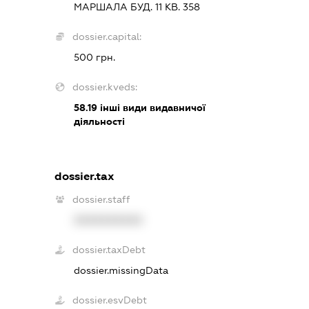
МАРШАЛА БУД. 11 КВ. 358
dossier.capital:
500 грн.
dossier.kveds:
58.19
інші види видавничої
діяльності
dossier.tax
dossier.staff
XXXXXXXXXX
dossier.taxDebt
dossier.missingData
dossier.esvDebt