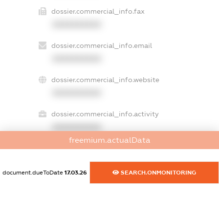
dossier.commercial_info.fax
XXXXXXXXXX
dossier.commercial_info.email
XXXXXXXXXX
dossier.commercial_info.website
XXXXXXXXXX
dossier.commercial_info.activity
XXXXXXXXXX
freemium.actualData
freemium.exampleText_1
document.dueToDate
17.03.26
SEARCH.ONMONITORING
freemium.exampleText_2
freemium.anonymousPerSearch2
FREEMIUM.DETAILS
FREEMIUM.REGISTER