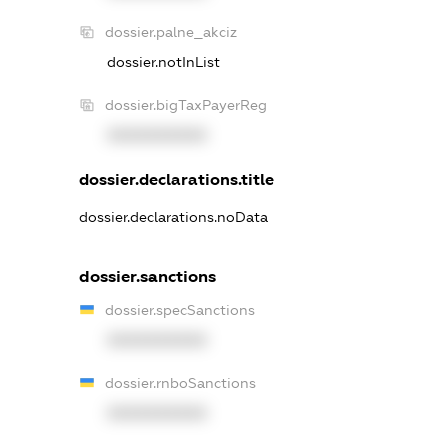
dossier.palne_akciz
dossier.notInList
dossier.bigTaxPayerReg
XXXXXXXXXX
dossier.declarations.title
dossier.declarations.noData
dossier.sanctions
dossier.specSanctions
XXXXXXXXXX
dossier.rnboSanctions
XXXXXXXXXX