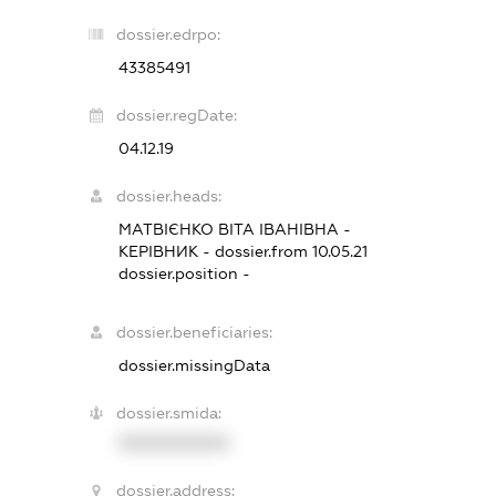
dossier.edrpo:
43385491
dossier.regDate:
04.12.19
dossier.heads:
МАТВІЄНКО ВІТА ІВАНІВНА
-
КЕРІВНИК
- dossier.from 10.05.21
dossier.position -
dossier.beneficiaries:
dossier.missingData
dossier.smida:
XXXXXXXXXX
dossier.address: