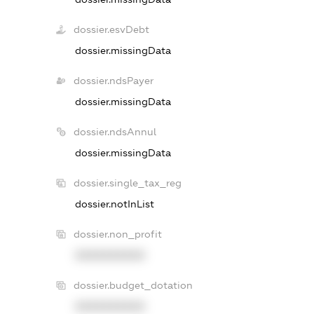
dossier.esvDebt
dossier.missingData
dossier.ndsPayer
dossier.missingData
dossier.ndsAnnul
dossier.missingData
dossier.single_tax_reg
dossier.notInList
dossier.non_profit
XXXXXXXXXX
dossier.budget_dotation
XXXXXXXXXX