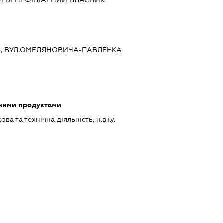
ИЇВ, ВУЛ.ОМЕЛЯНОВИЧА-ПАВЛЕНКА
чними продуктами
а та технічна діяльність, н.в.і.у.