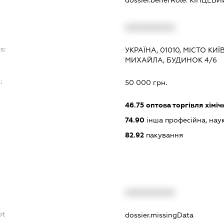
XXXXXXXXXX
s:
УКРАЇНА, 01010, МІСТО К
МИХАЙЛА, БУДИНОК 4/6
:
50 000 грн.
46.75
оптова торгівля хімі
74.90
інша професійна, науков
82.92
пакування
XXXXXXXXXX
bt
dossier.missingData