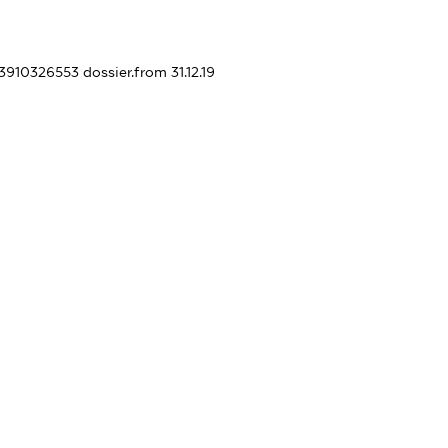
33910326553
dossier.from 31.12.19