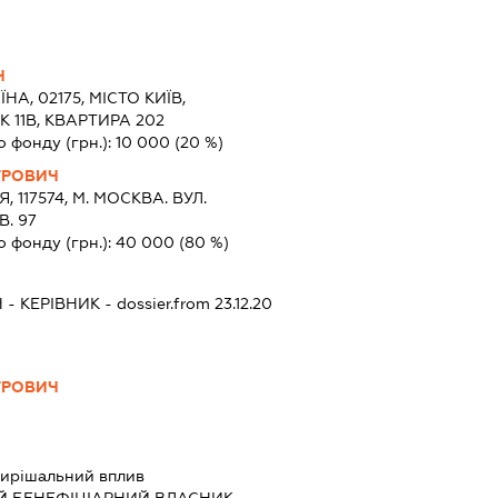
Ч
ЇНА, 02175, МІСТО КИЇВ,
 11В, КВАРТИРА 202
о фонду (грн.):
10 000
(20 %)
ТРОВИЧ
Я, 117574, М. МОСКВА. ВУЛ.
В. 97
о фонду (грн.):
40 000
(80 %)
Ч
-
КЕРІВНИК
- dossier.from 23.12.20
ТРОВИЧ
ирішальний вплив
Й БЕНЕФІЦІАРНИЙ ВЛАСНИК