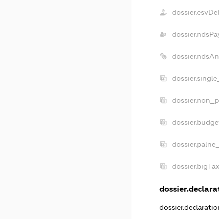
dossier.esvDe
dossier.ndsPa
dossier.ndsAn
dossier.singl
dossier.non_p
dossier.budge
dossier.palne
dossier.bigTa
dossier.declarat
dossier.declarati