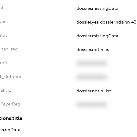
bt
dossier.missingData
yer
dossier.yes
dossier.ndsInn 4
nul
dossier.missingData
e_tax_reg
dossier.notInList
rofit
XXXXXXXXXX
t_dotation
XXXXXXXXXX
_akciz
dossier.notInList
xPayerReg
XXXXXXXXXX
ions.title
ons.noData