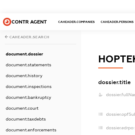
CONTR AGENT
CAHEADER.COMPANIES
CAHEADER.PERSONS
CAHEADER.SEARCH
document.dossier
НОРТЕ
document.statements
document.history
dossier.title
document.inspections
dossier.fullN
document.bankruptcy
document.court
dossier.opfSu
document.taxdebts
dossier.edrpo:
document.enforcements