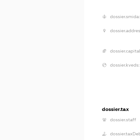
dossier.smida:
dossier.addres
dossier.capital
dossier.kveds:
dossier.tax
dossier.staff
dossier.taxDe