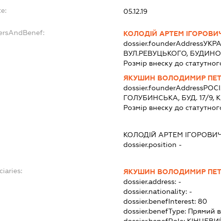
e:
05.12.19
dersAndBenef:
КОЛОДІЙ АРТЕМ ІГОРОВИ
dossier.founderAddress
УКРА
ВУЛ.РЕВУЦЬКОГО, БУДИНОК
Розмір внеску до статутног
ЯКУШИН ВОЛОДИМИР ПЕ
dossier.founderAddress
РОСІ
ГОЛУБИНСЬКА, БУД. 17/9, К
Розмір внеску до статутног
КОЛОДІЙ АРТЕМ ІГОРОВИ
dossier.position -
iaries:
ЯКУШИН ВОЛОДИМИР ПЕ
dossier.address:
-
dossier.nationality:
-
dossier.benefInterest:
80
dossier.benefType:
Прямий в
dossier.benefRole:
КІНЦЕВИ