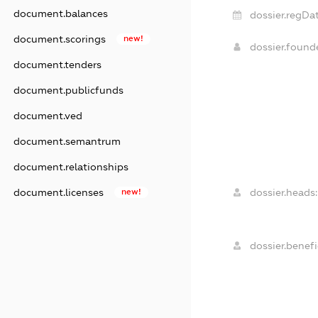
document.balances
dossier.regDat
document.scorings
new!
dossier.foun
document.tenders
document.publicfunds
document.ved
document.semantrum
document.relationships
dossier.heads:
document.licenses
new!
dossier.benefic