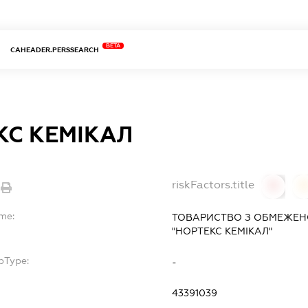
BETA
CAHEADER.PERSSEARCH
КС КЕМІКАЛ
riskFactors.title
0
ame:
ТОВАРИСТВО З ОБМЕЖЕН
"НОРТЕКС КЕМІКАЛ"
bType:
-
43391039