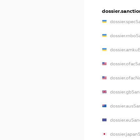
dossier.sanctio
dossier.specS
dossier.rnboS
dossier.amkuB
dossier.ofacS
dossier.ofac
dossier.gbSan
dossier.ausSa
dossier.euSan
dossier.japan