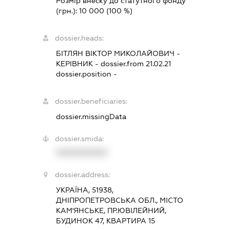
Розмір внеску до статутного фонду
(грн.):
10 000
(100 %)
dossier.heads:
БІТЛЯН ВІКТОР МИКОЛАЙОВИЧ
-
КЕРІВНИК
- dossier.from 21.02.21
dossier.position -
dossier.beneficiaries:
dossier.missingData
dossier.smida:
XXXXXXXXXX
dossier.address:
УКРАЇНА, 51938,
ДНІПРОПЕТРОВСЬКА ОБЛ., МІСТО
КАМ'ЯНСЬКЕ, ПР.ЮВІЛЕЙНИЙ,
БУДИНОК 47, КВАРТИРА 15