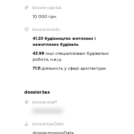
dossier.capital:
10 000 грн.
dossier.kveds:
41.20
будівництво житлових і
нежитлових будівель
43.99
інші спеціалізовані будівельні
роботи, н.в.і.у.
71.11
діяльність у сфері архітектури
dossier.tax
dossier.staff
XXXXXXXXXX
dossier.taxDebt
dossier.missingData