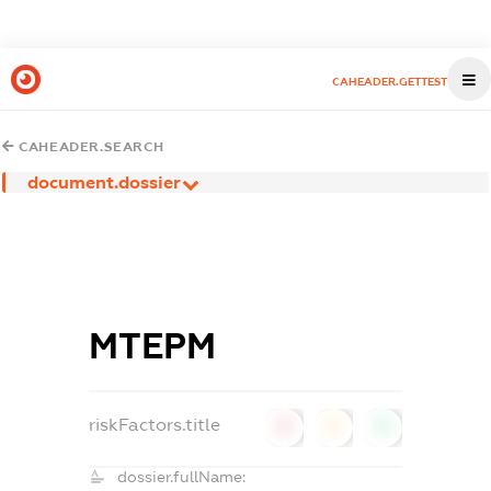
CAHEADER.GETTEST
CAHEADER.SEARCH
document.dossier
МТЕРМ
riskFactors.title
0
0
0
dossier.fullName: