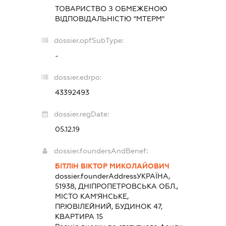
ТОВАРИСТВО З ОБМЕЖЕНОЮ
ВІДПОВІДАЛЬНІСТЮ "МТЕРМ"
dossier.opfSubType:
-
dossier.edrpo:
43392493
dossier.regDate:
05.12.19
dossier.foundersAndBenef:
БІТЛІН ВІКТОР МИКОЛАЙОВИЧ
dossier.founderAddress
УКРАЇНА,
51938, ДНІПРОПЕТРОВСЬКА ОБЛ.,
МІСТО КАМ'ЯНСЬКЕ,
ПР.ЮВІЛЕЙНИЙ, БУДИНОК 47,
КВАРТИРА 15