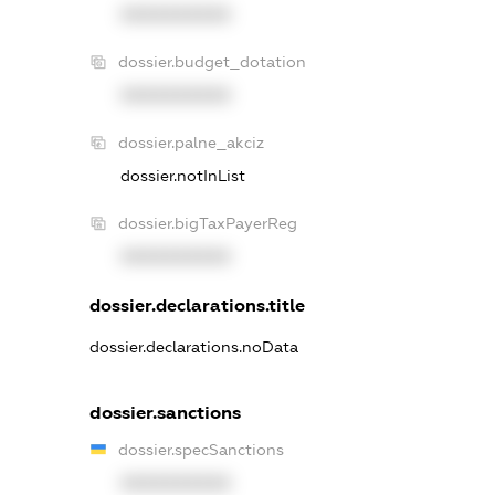
XXXXXXXXXX
dossier.budget_dotation
XXXXXXXXXX
dossier.palne_akciz
dossier.notInList
dossier.bigTaxPayerReg
XXXXXXXXXX
dossier.declarations.title
dossier.declarations.noData
dossier.sanctions
dossier.specSanctions
XXXXXXXXXX