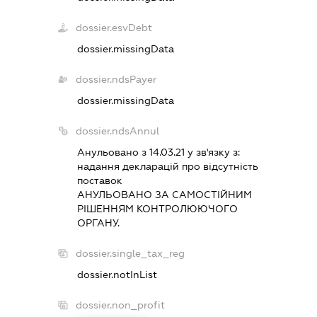
dossier.esvDebt
dossier.missingData
dossier.ndsPayer
dossier.missingData
dossier.ndsAnnul
Анульовано з 14.03.21 у зв'язку з:
надання декларацiй про вiдсутнiсть
поставок
АНУЛЬОВАНО ЗА САМОСТIЙНИМ
РIШЕННЯМ КОНТРОЛЮЮЧОГО
ОРГАНУ.
dossier.single_tax_reg
dossier.notInList
dossier.non_profit