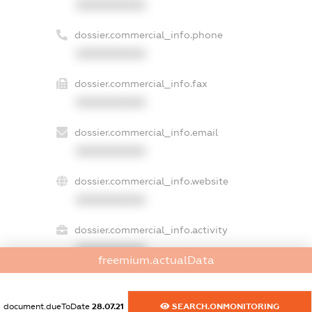
XXXXXXXXXX
dossier.commercial_info.phone
XXXXXXXXXX
dossier.commercial_info.fax
XXXXXXXXXX
dossier.commercial_info.email
XXXXXXXXXX
dossier.commercial_info.website
XXXXXXXXXX
dossier.commercial_info.activity
XXXXXXXXXX
freemium.actualData
document.dueToDate
28.07.21
SEARCH.ONMONITORING
freemium.exampleText_1