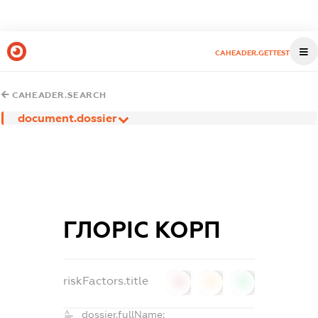
CAHEADER.GETTEST
CAHEADER.SEARCH
document.dossier
ГЛОРІС КОРП
riskFactors.title
0
0
0
dossier.fullName: