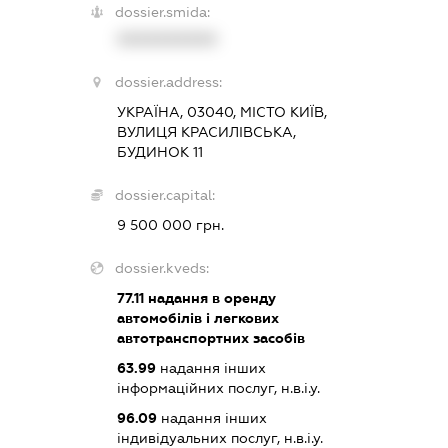
dossier.smida:
XXXXXXXXXX
dossier.address:
УКРАЇНА, 03040, МІСТО КИЇВ,
ВУЛИЦЯ КРАСИЛІВСЬКА,
БУДИНОК 11
dossier.capital:
9 500 000 грн.
dossier.kveds:
77.11
надання в оренду
автомобілів і легкових
автотранспортних засобів
63.99
надання інших
інформаційних послуг, н.в.і.у.
96.09
надання інших
індивідуальних послуг, н.в.і.у.