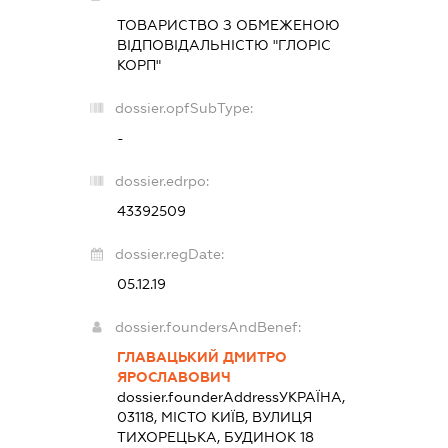
ТОВАРИСТВО З ОБМЕЖЕНОЮ
ВІДПОВІДАЛЬНІСТЮ "ГЛОРІС
КОРП"
dossier.opfSubType:
-
dossier.edrpo:
43392509
dossier.regDate:
05.12.19
dossier.foundersAndBenef:
ГЛАВАЦЬКИЙ ДМИТРО
ЯРОСЛАВОВИЧ
dossier.founderAddress
УКРАЇНА,
03118, МІСТО КИЇВ, ВУЛИЦЯ
ТИХОРЕЦЬКА, БУДИНОК 18