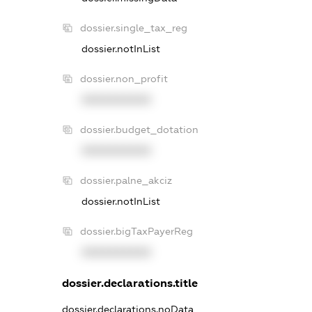
dossier.single_tax_reg
dossier.notInList
dossier.non_profit
XXXXXXXXXX
dossier.budget_dotation
XXXXXXXXXX
dossier.palne_akciz
dossier.notInList
dossier.bigTaxPayerReg
XXXXXXXXXX
dossier.declarations.title
dossier.declarations.noData