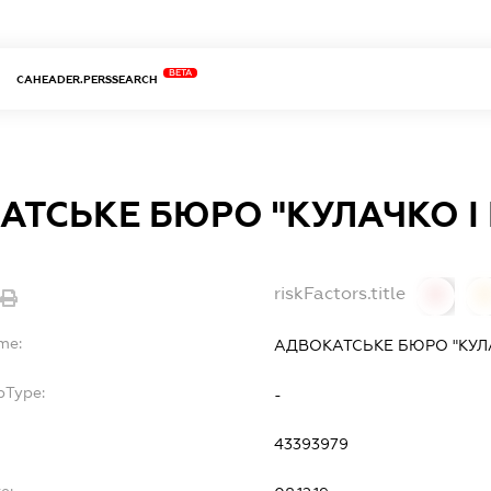
BETA
CAHEADER.PERSSEARCH
АТСЬКЕ БЮРО "КУЛАЧКО І
riskFactors.title
0
me:
АДВОКАТСЬКЕ БЮРО "КУЛА
bType:
-
43393979