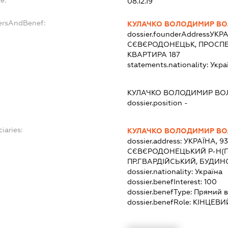
e:
08.12.19
dersAndBenef:
КУЛАЧКО ВОЛОДИМИР В
dossier.founderAddress
УКРА
СЄВЄРОДОНЕЦЬК, ПРОСПЕК
КВАРТИРА 187
statements.nationality:
Укра
КУЛАЧКО ВОЛОДИМИР В
dossier.position -
iaries:
КУЛАЧКО ВОЛОДИМИР В
dossier.address:
УКРАЇНА, 93
СЄВЄРОДОНЕЦЬКИЙ Р-Н(П)
ПР.ГВАРДІЙСЬКИЙ, БУДИНО
dossier.nationality:
Україна
dossier.benefInterest:
100
dossier.benefType:
Прямий в
dossier.benefRole:
КІНЦЕВИ