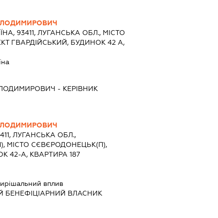
ОЛОДИМИРОВИЧ
ЇНА, 93411, ЛУГАНСЬКА ОБЛ., МІСТО
Т ГВАРДІЙСЬКИЙ, БУДИНОК 42 А,
їна
ОЛОДИМИРОВИЧ
-
КЕРІВНИК
ОЛОДИМИРОВИЧ
411, ЛУГАНСЬКА ОБЛ.,
, МІСТО СЄВЄРОДОНЕЦЬК(П),
К 42-А, КВАРТИРА 187
ирішальний вплив
Й БЕНЕФІЦІАРНИЙ ВЛАСНИК