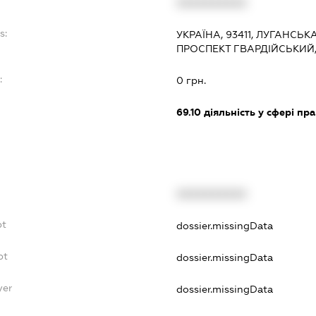
XXXXXXXXXX
s:
УКРАЇНА, 93411, ЛУГАНСЬ
ПРОСПЕКТ ГВАРДІЙСЬКИЙ, 
:
0 грн.
69.10
діяльність у сфері пра
XXXXXXXXXX
bt
dossier.missingData
bt
dossier.missingData
yer
dossier.missingData