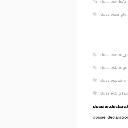
dossier.ndsAn
dossier.singl
dossier.non_p
dossier.budge
dossier.palne
dossier.bigTa
dossier.declarat
dossier.declarati