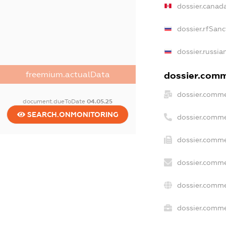
dossier.canad
dossier.rfSanc
dossier.russia
freemium.actualData
dossier.comme
dossier.comme
document.dueToDate
04.05.25
SEARCH.ONMONITORING
dossier.comme
dossier.comme
dossier.comme
dossier.comme
dossier.commer