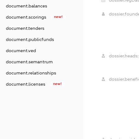
dossier.regDat
document.balances
dossier.foun
document.scorings
new!
document.tenders
document.publicfunds
document.ved
dossier.heads:
document.semantrum
document.relationships
dossier.benefic
document.licenses
new!