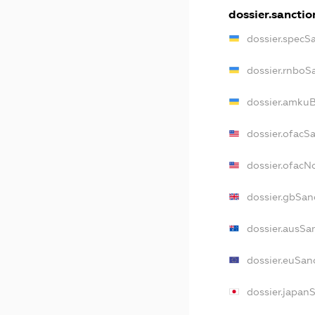
dossier.sanctio
dossier.specS
dossier.rnboS
dossier.amkuB
dossier.ofacS
dossier.ofac
dossier.gbSan
dossier.ausSa
dossier.euSan
dossier.japan