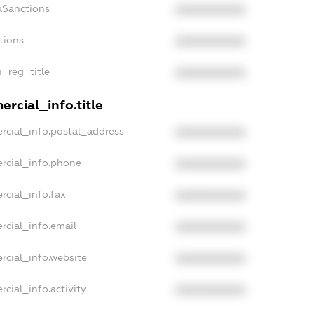
aSanctions
XXXXXXXXXX
tions
XXXXXXXXXX
n_reg_title
XXXXXXXXXX
rcial_info.title
rcial_info.postal_address
XXXXXXXXXX
rcial_info.phone
XXXXXXXXXX
rcial_info.fax
XXXXXXXXXX
rcial_info.email
XXXXXXXXXX
rcial_info.website
XXXXXXXXXX
cial_info.activity
XXXXXXXXXX