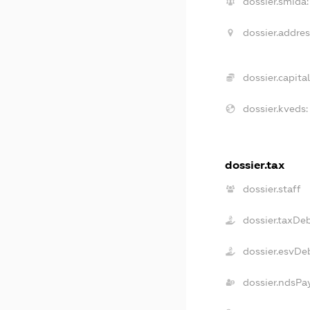
dossier.smida:
dossier.addres
dossier.capital
dossier.kveds:
dossier.tax
dossier.staff
dossier.taxDe
dossier.esvDe
dossier.ndsPa