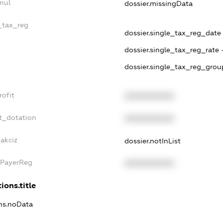
nul
dossier.missingData
e_tax_reg
dossier.single_tax_reg_date -
dossier.single_tax_reg_rate 
dossier.single_tax_reg_grou
rofit
XXXXXXXXXX
t_dotation
XXXXXXXXXX
_akciz
dossier.notInList
xPayerReg
XXXXXXXXXX
ions.title
ons.noData