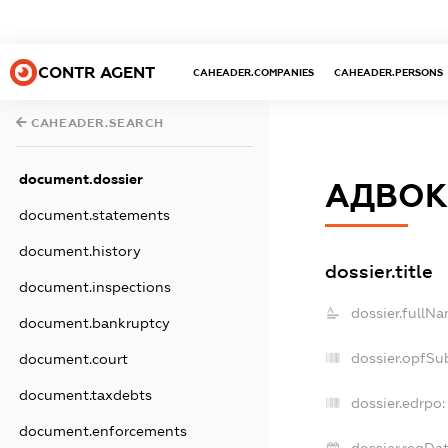
CONTR AGENT
CAHEADER.COMPANIES
CAHEADER.PERSONS
CAHEADER.SEARCH
document.dossier
АДВОК
document.statements
document.history
dossier.title
document.inspections
dossier.fullNa
document.bankruptcy
dossier.opfSu
document.court
document.taxdebts
dossier.edrpo:
document.enforcements