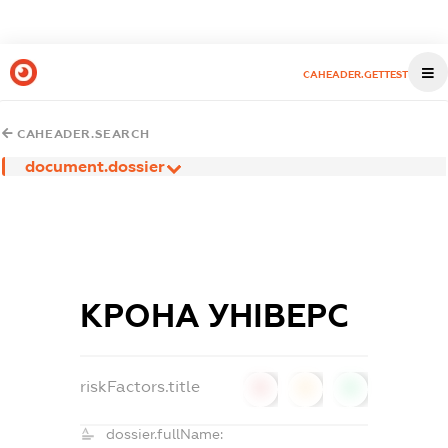
CAHEADER.GETTEST
CAHEADER.SEARCH
document.dossier
КРОНА УНІВЕРС
riskFactors.title
0
0
0
dossier.fullName: