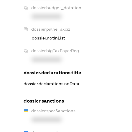
dossier.budget_dotation
XXXXXXXXXX
dossier.palne_akciz
dossier.notInList
dossier.bigTaxPayerReg
XXXXXXXXXX
dossier.declarations.title
dossier.declarations.noData
dossier.sanctions
dossier.specSanctions
XXXXXXXXXX