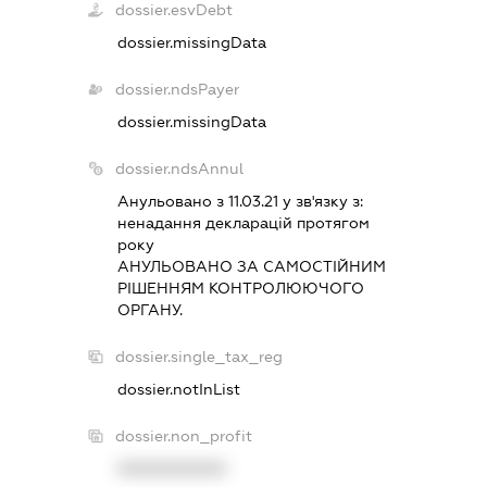
dossier.esvDebt
dossier.missingData
dossier.ndsPayer
dossier.missingData
dossier.ndsAnnul
Анульовано з 11.03.21 у зв'язку з:
ненадання декларацiй протягом
року
АНУЛЬОВАНО ЗА САМОСТIЙНИМ
РIШЕННЯМ КОНТРОЛЮЮЧОГО
ОРГАНУ.
dossier.single_tax_reg
dossier.notInList
dossier.non_profit
XXXXXXXXXX