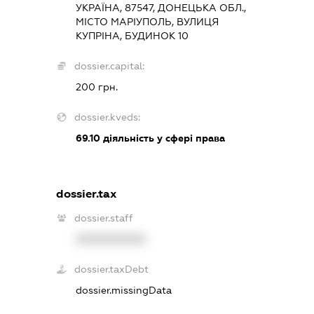
УКРАЇНА, 87547, ДОНЕЦЬКА ОБЛ.,
МІСТО МАРІУПОЛЬ, ВУЛИЦЯ
КУПРІНА, БУДИНОК 10
dossier.capital:
200 грн.
dossier.kveds:
69.10
діяльність у сфері права
dossier.tax
dossier.staff
XXXXXXXXXX
dossier.taxDebt
dossier.missingData