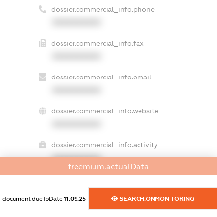
dossier.commercial_info.phone
XXXXXXXXXX
dossier.commercial_info.fax
XXXXXXXXXX
dossier.commercial_info.email
XXXXXXXXXX
dossier.commercial_info.website
XXXXXXXXXX
dossier.commercial_info.activity
XXXXXXXXXX
freemium.actualData
document.dueToDate
11.09.25
SEARCH.ONMONITORING
freemium.exampleText_1
freemium.exampleText_2