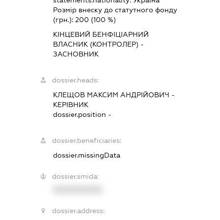
statements.nationality:
Україна
Розмір внеску до статутного фонду
(грн.):
200
(100 %)
КІНЦЕВИЙ БЕНФІЦІАРНИЙ
ВЛАСНИК (КОНТРОЛЕР) -
ЗАСНОВНИК
dossier.heads:
КЛЕЩОВ МАКСИМ АНДРІЙОВИЧ
-
КЕРІВНИК
dossier.position -
dossier.beneficiaries:
dossier.missingData
dossier.smida:
XXXXXXXXXX
dossier.address: