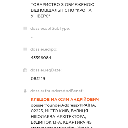
ТОВАРИСТВО З ОБМЕЖЕНОЮ
ВІДПОВІДАЛЬНІСТЮ "КРОНА
УНІВЕРС"
dossier.opfSubType:
-
dossier.edrpo:
43396084
dossier.regDate:
08.12.19
dossier.foundersAndBenef:
КЛЕЩОВ МАКСИМ АНДРІЙОВИЧ
dossier.founderAddress
УКРАЇНА,
02225, МІСТО КИЇВ, ВУЛИЦЯ
НІКОЛАЄВА АРХІТЕКТОРА,
БУДИНОК 13-А, КВАРТИРА 45