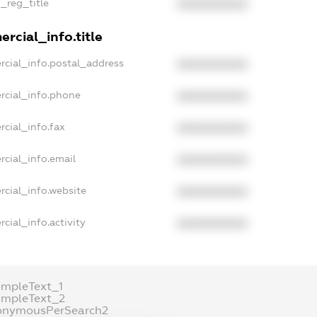
n_reg_title
XXXXXXXXXX
rcial_info.title
rcial_info.postal_address
XXXXXXXXXX
rcial_info.phone
XXXXXXXXXX
rcial_info.fax
XXXXXXXXXX
rcial_info.email
XXXXXXXXXX
rcial_info.website
XXXXXXXXXX
cial_info.activity
XXXXXXXXXX
ampleText_1
ampleText_2
onymousPerSearch2