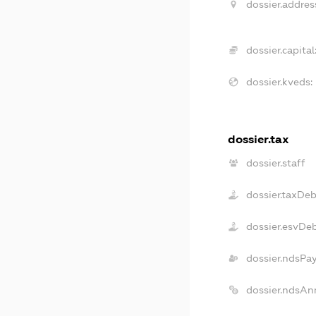
dossier.addres
dossier.capital
dossier.kveds:
dossier.tax
dossier.staff
dossier.taxDe
dossier.esvDe
dossier.ndsPa
dossier.ndsAn