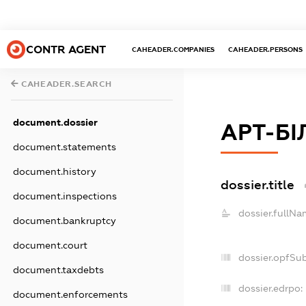
CONTR AGENT
CAHEADER.COMPANIES
CAHEADER.PERSONS
CAHEADER.SEARCH
document.dossier
АРТ-БІ
document.statements
document.history
dossier.title
document.inspections
dossier.fullNa
document.bankruptcy
document.court
dossier.opfSu
document.taxdebts
dossier.edrpo:
document.enforcements