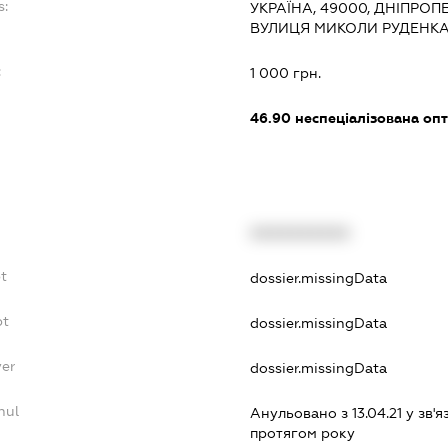
s:
УКРАЇНА, 49000, ДНІПРОП
ВУЛИЦЯ МИКОЛИ РУДЕНКА
:
1 000 грн.
46.90
неспеціалізована опт
XXXXXXXXXX
bt
dossier.missingData
bt
dossier.missingData
yer
dossier.missingData
nul
Анульовано з 13.04.21 у зв'я
протягом року