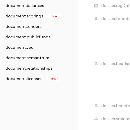
dossier.regDat
document.balances
document.scorings
new!
dossier.found
document.tenders
document.publicfunds
document.ved
document.semantrum
dossier.heads:
document.relationships
document.licenses
new!
dossier.benefic
dossier.smida: