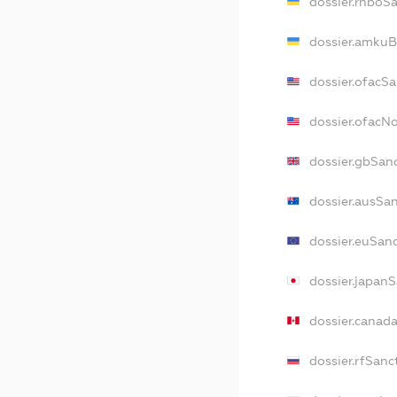
dossier.rnboS
dossier.amkuB
dossier.ofacS
dossier.ofac
dossier.gbSan
dossier.ausSa
dossier.euSan
dossier.japan
dossier.canad
dossier.rfSanc