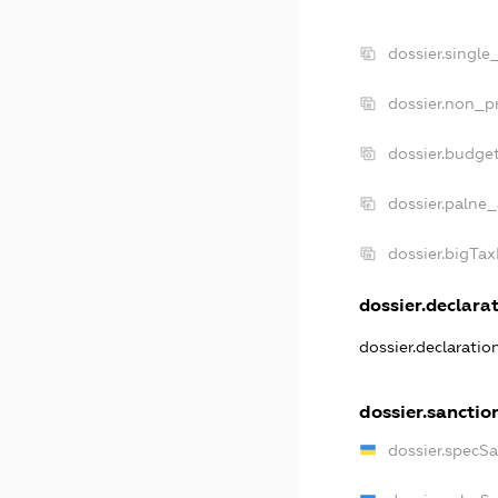
dossier.single
dossier.non_pr
dossier.budge
dossier.palne_
dossier.bigTa
dossier.declarat
dossier.declarati
dossier.sanctio
dossier.specS