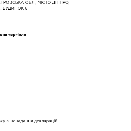
ЕТРОВСЬКА ОБЛ., МІСТО ДНІПРО,
, БУДИНОК 6
ова торгівля
зку з:
ненадання декларацiй