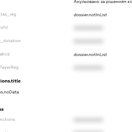
Анульовано за рiшенням к
_tax_reg
dossier.notInList
ofit
XXXXXXXXXX
t_dotation
XXXXXXXXXX
akciz
dossier.notInList
xPayerReg
XXXXXXXXXX
ions.title
ons.noData
ns
anctions
XXXXXXXXXX