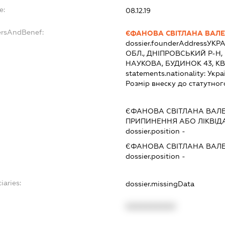
e:
08.12.19
ersAndBenef:
ЄФАНОВА СВІТЛАНА ВАЛЕ
dossier.founderAddress
УКРА
ОБЛ., ДНІПРОВСЬКИЙ Р-Н
НАУКОВА, БУДИНОК 43, К
statements.nationality:
Укра
Розмір внеску до статутног
ЄФАНОВА СВІТЛАНА ВАЛЕ
ПРИПИНЕННЯ АБО ЛІКВІД
dossier.position -
ЄФАНОВА СВІТЛАНА ВАЛЕ
dossier.position -
iaries:
dossier.missingData
XXXXXXXXXX