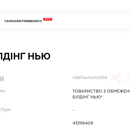
BETA
CAHEADER.PERSSEARCH
ЛДІНГ НЬЮ
riskFactors.title
0
0
me:
ТОВАРИСТВО З ОБМЕЖЕНО
БІЛДІНГ НЬЮ"
bType:
-
43396409