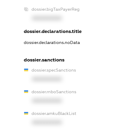
dossier.bigTaxPayerReg
XXXXXXXXXX
dossier.declarations.title
dossier.declarations.noData
dossier.sanctions
dossier.specSanctions
XXXXXXXXXX
dossier.rnboSanctions
XXXXXXXXXX
dossier.amkuBlackList
XXXXXXXXXX