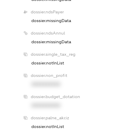
dossier.ndsPayer
dossier.missingData
dossier.ndsAnnul
dossier.missingData
dossier.single_tax_reg
dossier.notInList
dossier.non_profit
XXXXXXXXXX
dossier.budget_dotation
XXXXXXXXXX
dossier.palne_akciz
dossier.notInList