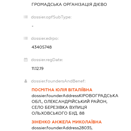
ГРОМАДСЬКА ОРГАНІЗАЦІЯ
ДІЄВО
dossier.opfSubType:
-
dossier.edrpo:
43405748
dossier.regDate:
11.12.19
dossier.foundersAndBenef:
ПОСМІТНА ЮЛІЯ ВІТАЛІЇВНА
dossier.founderAddress
КІРОВОГРАДСЬКА
ОБЛ., ОЛЕКСАНДРІЙСЬКИЙ РАЙОН,
СЕЛО БЕРЕЗІВКА ВУЛИЦЯ
ОЛЬХОВСЬКОГО БУД. 88
ЗІНЕНКО АНЖЕЛА МИКОЛАЇВНА
dossier.founderAddress
28035,