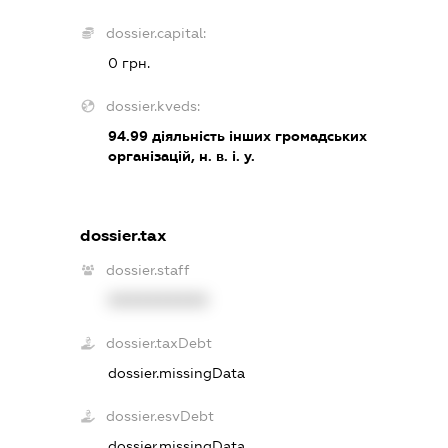
dossier.capital:
0 грн.
dossier.kveds:
94.99
діяльність інших громадських
організацій, н. в. і. у.
dossier.tax
dossier.staff
XXXXXXXXXX
dossier.taxDebt
dossier.missingData
dossier.esvDebt
dossier.missingData