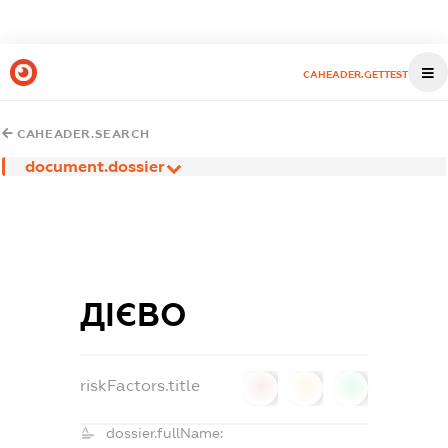
CAHEADER.GETTEST
CAHEADER.SEARCH
document.dossier
ДІЄВО
riskFactors.title
0
0
0
dossier.fullName: