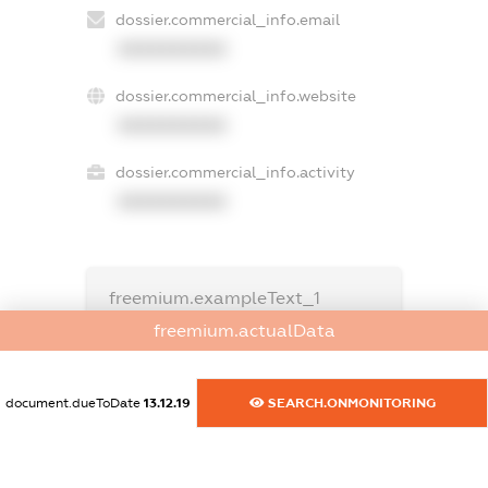
dossier.commercial_info.email
XXXXXXXXXX
dossier.commercial_info.website
XXXXXXXXXX
dossier.commercial_info.activity
XXXXXXXXXX
freemium.exampleText_1
freemium.exampleText_2
freemium.actualData
freemium.anonymousPerSearch2
FREEMIUM.DETAILS
document.dueToDate
13.12.19
SEARCH.ONMONITORING
FREEMIUM.REGISTER