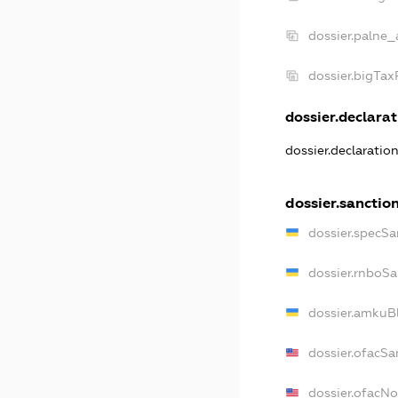
dossier.palne_
dossier.bigTa
dossier.declarat
dossier.declaratio
dossier.sanctio
dossier.specSa
dossier.rnboSa
dossier.amkuBl
dossier.ofacSa
dossier.ofacN