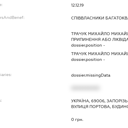
e:
12.12.19
ersAndBenef:
СПІВВЛАСНИКИ БАГАТОК
ТРАЧУК МИХАЙЛО МИХАЙ
ПРИПИНЕННЯ АБО ЛІКВІД
dossier.position -
ТРАЧУК МИХАЙЛО МИХАЙ
dossier.position -
iaries:
dossier.missingData
XXXXXXXXXX
:
УКРАЇНА, 69006, ЗАПОРІЗ
ВУЛИЦЯ ПОРТОВА, БУДИНО
0 грн.