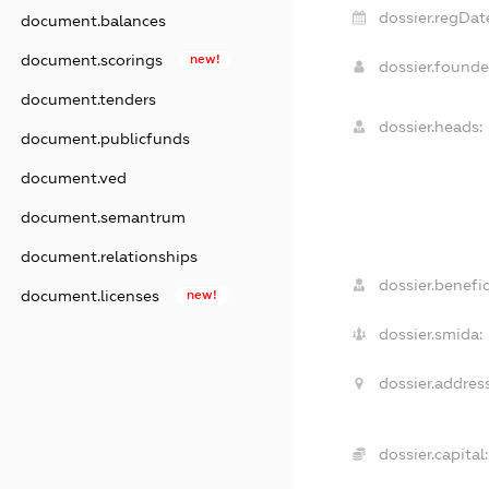
dossier.regDat
document.balances
document.scorings
new!
dossier.found
document.tenders
dossier.heads:
document.publicfunds
document.ved
document.semantrum
document.relationships
dossier.benefic
document.licenses
new!
dossier.smida:
dossier.address
dossier.capital: