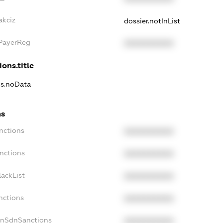
akciz
dossier.notInList
xPayerReg
XXXXXXXXXX
ions.title
ns.noData
ns
nctions
XXXXXXXXXX
nctions
XXXXXXXXXX
ackList
XXXXXXXXXX
nctions
XXXXXXXXXX
onSdnSanctions
XXXXXXXXXX