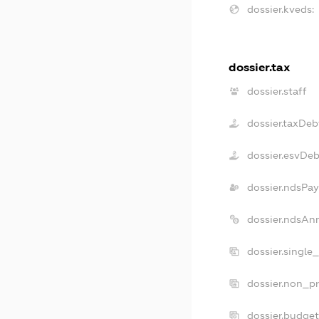
dossier.kveds:
dossier.tax
dossier.staff
dossier.taxDeb
dossier.esvDeb
dossier.ndsPay
dossier.ndsAn
dossier.single
dossier.non_pr
dossier.budge