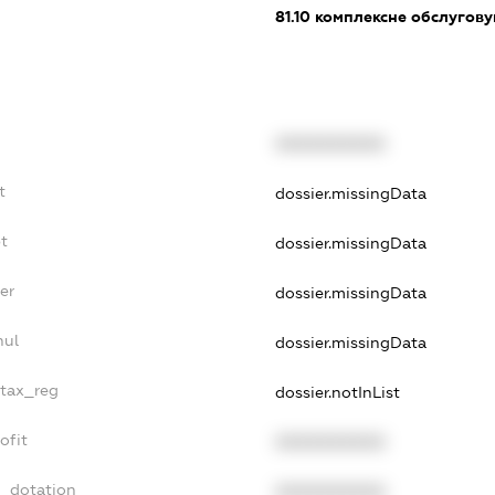
81.10
комплексне обслуговув
XXXXXXXXXX
t
dossier.missingData
t
dossier.missingData
er
dossier.missingData
nul
dossier.missingData
_tax_reg
dossier.notInList
ofit
XXXXXXXXXX
t_dotation
XXXXXXXXXX