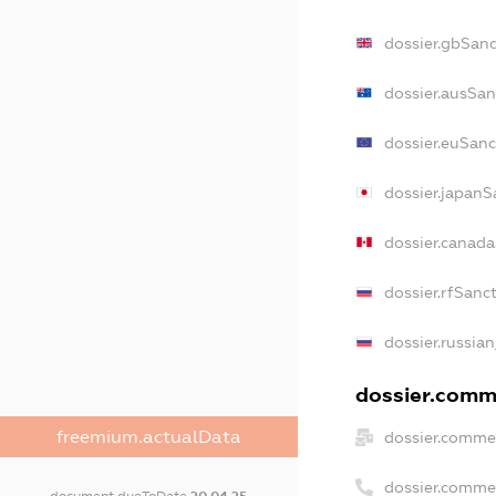
dossier.gbSanc
dossier.ausSan
dossier.euSanc
dossier.japanS
dossier.canad
dossier.rfSanc
dossier.russian
dossier.comme
freemium.actualData
dossier.commer
dossier.comme
document.dueToDate
20.04.25