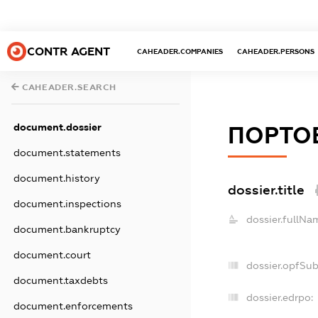
CONTR AGENT
CAHEADER.COMPANIES
CAHEADER.PERSONS
CAHEADER.SEARCH
document.dossier
ПОРТОВ
document.statements
document.history
dossier.title
document.inspections
dossier.fullNa
document.bankruptcy
document.court
dossier.opfSu
document.taxdebts
dossier.edrpo:
document.enforcements