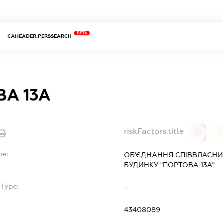
BETA
CAHEADER.PERSSEARCH
А 13А
riskFactors.title
0
0
me:
ОБ'ЄДНАННЯ СПІВВЛАСНИ
БУДИНКУ "ПОРТОВА 13А"
bType:
-
43408089