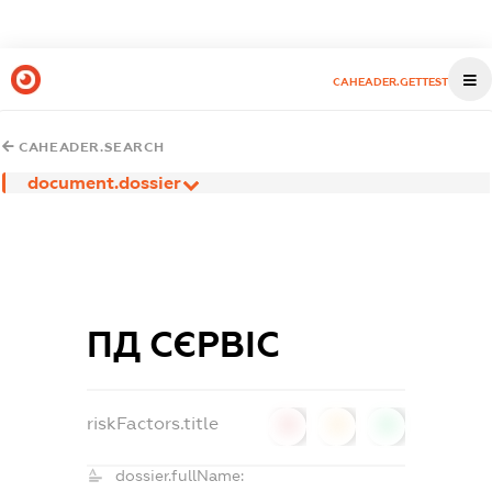
CAHEADER.GETTEST
CAHEADER.SEARCH
document.dossier
ПД СЄРВІС
riskFactors.title
0
0
0
dossier.fullName: