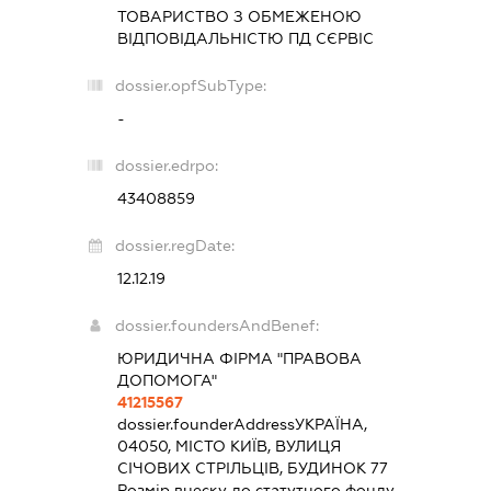
ТОВАРИСТВО З ОБМЕЖЕНОЮ
ВІДПОВІДАЛЬНІСТЮ
ПД СЄРВІС
dossier.opfSubType:
-
dossier.edrpo:
43408859
dossier.regDate:
12.12.19
dossier.foundersAndBenef:
ЮРИДИЧНА ФІРМА "ПРАВОВА
ДОПОМОГА"
41215567
dossier.founderAddress
УКРАЇНА,
04050, МІСТО КИЇВ, ВУЛИЦЯ
СІЧОВИХ СТРІЛЬЦІВ, БУДИНОК 77
Розмір внеску до статутного фонду