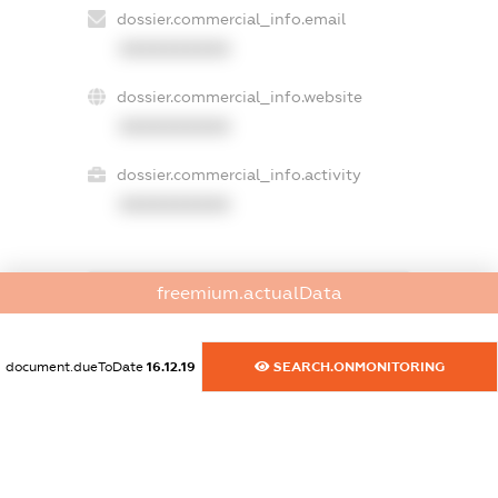
dossier.commercial_info.email
XXXXXXXXXX
dossier.commercial_info.website
XXXXXXXXXX
dossier.commercial_info.activity
XXXXXXXXXX
freemium.actualData
freemium.exampleText_1
freemium.exampleText_2
freemium.anonymousPerSearch2
document.dueToDate
16.12.19
SEARCH.ONMONITORING
FREEMIUM.DETAILS
FREEMIUM.REGISTER