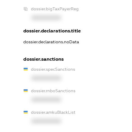
dossier.bigTaxPayerReg
XXXXXXXXXX
dossier.declarations.title
dossier.declarations.noData
dossier.sanctions
dossier.specSanctions
XXXXXXXXXX
dossier.rnboSanctions
XXXXXXXXXX
dossier.amkuBlackList
XXXXXXXXXX