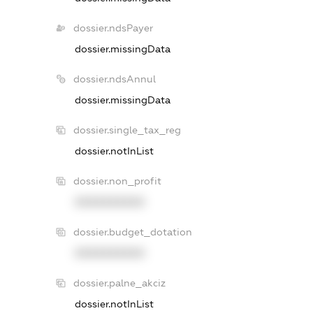
dossier.ndsPayer
dossier.missingData
dossier.ndsAnnul
dossier.missingData
dossier.single_tax_reg
dossier.notInList
dossier.non_profit
XXXXXXXXXX
dossier.budget_dotation
XXXXXXXXXX
dossier.palne_akciz
dossier.notInList