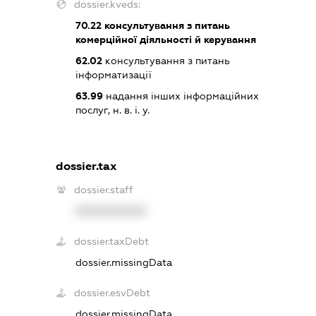
dossier.kveds:
70.22
консультування з питань
комерційної діяльності й керування
62.02
консультування з питань
інформатизації
63.99
надання інших інформаційних
послуг, н. в. і. у.
dossier.tax
dossier.staff
XXXXXXXXXX
dossier.taxDebt
dossier.missingData
dossier.esvDebt
dossier.missingData