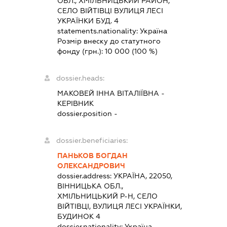
ОБЛ., ХМІЛЬНИЦЬКИЙ РАЙОН,
СЕЛО ВІЙТІВЦІ ВУЛИЦЯ ЛЕСІ
УКРАЇНКИ БУД. 4
statements.nationality:
Україна
Розмір внеску до статутного
фонду (грн.):
10 000
(100 %)
dossier.heads:
МАКОВЕЙ ІННА ВІТАЛІЇВНА
-
КЕРІВНИК
dossier.position -
dossier.beneficiaries:
ПАНЬКОВ БОГДАН
ОЛЕКСАНДРОВИЧ
dossier.address:
УКРАЇНА, 22050,
ВІННИЦЬКА ОБЛ.,
ХМІЛЬНИЦЬКИЙ Р-Н, СЕЛО
ВІЙТІВЦІ, ВУЛИЦЯ ЛЕСІ УКРАЇНКИ,
БУДИНОК 4
dossier.nationality:
Україна