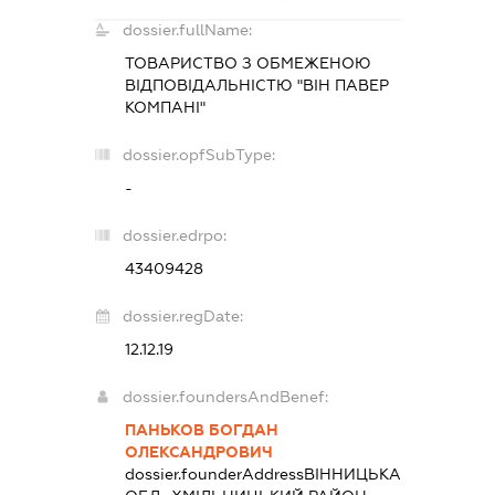
dossier.fullName:
ТОВАРИСТВО З ОБМЕЖЕНОЮ
ВІДПОВІДАЛЬНІСТЮ "ВІН ПАВЕР
КОМПАНІ"
dossier.opfSubType:
-
dossier.edrpo:
43409428
dossier.regDate:
12.12.19
dossier.foundersAndBenef:
ПАНЬКОВ БОГДАН
ОЛЕКСАНДРОВИЧ
dossier.founderAddress
ВІННИЦЬКА