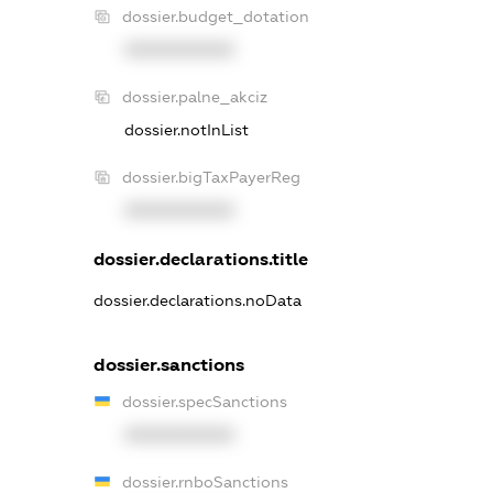
dossier.budget_dotation
XXXXXXXXXX
dossier.palne_akciz
dossier.notInList
dossier.bigTaxPayerReg
XXXXXXXXXX
dossier.declarations.title
dossier.declarations.noData
dossier.sanctions
dossier.specSanctions
XXXXXXXXXX
dossier.rnboSanctions