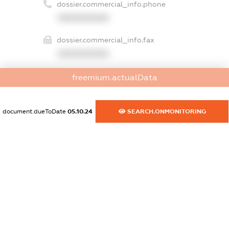
dossier.commercial_info.phone
XXXXXXXXXX
dossier.commercial_info.fax
XXXXXXXXXX
dossier.commercial_info.email
freemium.actualData
XXXXXXXXXX
dossier.commercial_info.website
document.dueToDate
05.10.24
SEARCH.ONMONITORING
XXXXXXXXXX
dossier.commercial_info.activity
XXXXXXXXXX
freemium.exampleText_1
freemium.exampleText_2
freemium.anonymousPerSearch2