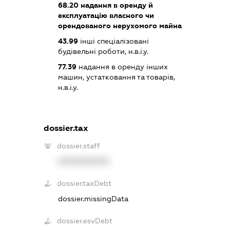
68.20
надання в оренду й
експлуатацію власного чи
орендованого нерухомого майна
43.99
інші спеціалізовані
будівельні роботи, н.в.і.у.
77.39
надання в оренду інших
машин, устатковання та товарів,
н.в.і.у.
dossier.tax
dossier.staff
XXXXXXXXXX
dossier.taxDebt
dossier.missingData
dossier.esvDebt