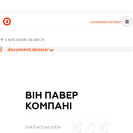
CAHEADER.GETTEST
CAHEADER.SEARCH
document.dossier
ВІН ПАВЕР
КОМПАНІ
riskFactors.title
0
0
0