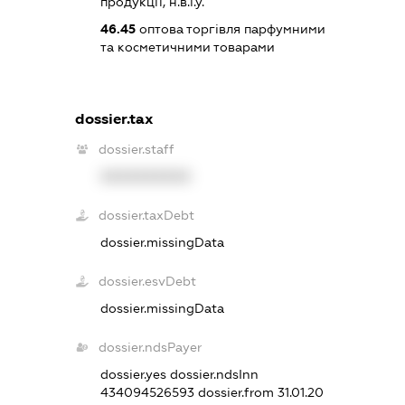
продукції, н.в.і.у.
46.45
оптова торгівля парфумними
та косметичними товарами
dossier.tax
dossier.staff
XXXXXXXXXX
dossier.taxDebt
dossier.missingData
dossier.esvDebt
dossier.missingData
dossier.ndsPayer
dossier.yes
dossier.ndsInn
434094526593
dossier.from 31.01.20