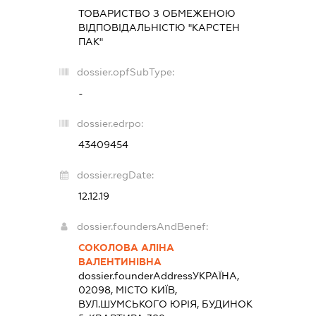
ТОВАРИСТВО З ОБМЕЖЕНОЮ
ВІДПОВІДАЛЬНІСТЮ "КАРСТЕН
ПАК"
dossier.opfSubType:
-
dossier.edrpo:
43409454
dossier.regDate:
12.12.19
dossier.foundersAndBenef:
СОКОЛОВА АЛІНА
ВАЛЕНТИНІВНА
dossier.founderAddress
УКРАЇНА,
02098, МІСТО КИЇВ,
ВУЛ.ШУМСЬКОГО ЮРІЯ, БУДИНОК