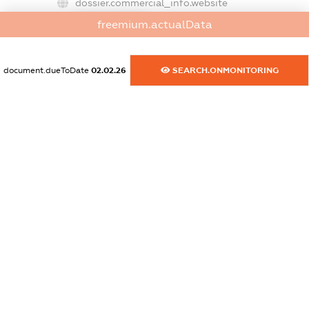
dossier.commercial_info.website
XXXXXXXXXX
freemium.actualData
dossier.commercial_info.activity
XXXXXXXXXX
document.dueToDate
02.02.26
SEARCH.ONMONITORING
freemium.exampleText_1
freemium.exampleText_2
freemium.anonymousPerSearch2
FREEMIUM.DETAILS
FREEMIUM.REGISTER