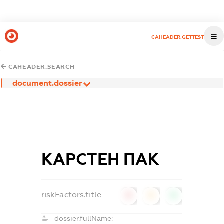
CAHEADER.GETTEST
CAHEADER.SEARCH
document.dossier
КАРСТЕН ПАК
riskFactors.title
0
0
0
dossier.fullName: