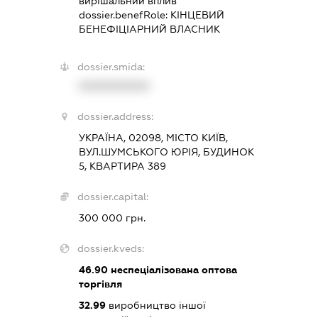
вирішальний вплив
dossier.benefRole:
КІНЦЕВИЙ
БЕНЕФІЦІАРНИЙ ВЛАСНИК
dossier.smida:
XXXXXXXXXX
dossier.address:
УКРАЇНА, 02098, МІСТО КИЇВ,
ВУЛ.ШУМСЬКОГО ЮРІЯ, БУДИНОК
5, КВАРТИРА 389
dossier.capital:
300 000 грн.
dossier.kveds:
46.90
неспеціалізована оптова
торгівля
32.99
виробництво іншої