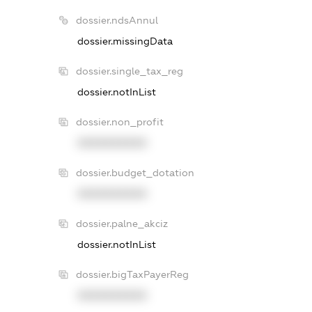
dossier.ndsAnnul
dossier.missingData
dossier.single_tax_reg
dossier.notInList
dossier.non_profit
XXXXXXXXXX
dossier.budget_dotation
XXXXXXXXXX
dossier.palne_akciz
dossier.notInList
dossier.bigTaxPayerReg
XXXXXXXXXX