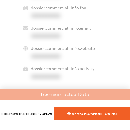
dossier.commercial_info.fax
XXXXXXXXXX
dossier.commercial_info.email
XXXXXXXXXX
dossier.commercial_info.website
XXXXXXXXXX
dossier.commercial_info.activity
XXXXXXXXXX
freemium.actualData
freemium.exampleText_1
freemium.exampleText_2
freemium.anonymousPerSearch2
document.dueToDate
12.04.25
SEARCH.ONMONITORING
FREEMIUM.DETAILS