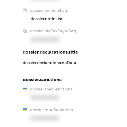
dossier.palne_akciz
dossier.notInList
dossier.bigTaxPayerReg
XXXXXXXXXX
dossier.declarations.title
dossier.declarations.noData
dossier.sanctions
dossier.specSanctions
XXXXXXXXXX
dossier.rnboSanctions
XXXXXXXXXX