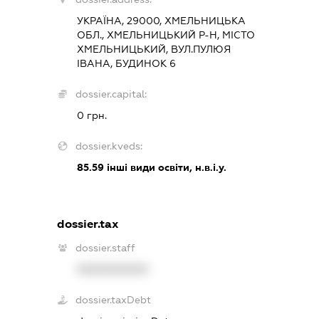
УКРАЇНА, 29000, ХМЕЛЬНИЦЬКА
ОБЛ., ХМЕЛЬНИЦЬКИЙ Р-Н, МІСТО
ХМЕЛЬНИЦЬКИЙ, ВУЛ.ПУЛЮЯ
ІВАНА, БУДИНОК 6
dossier.capital:
0 грн.
dossier.kveds:
85.59
інші види освіти, н.в.і.у.
dossier.tax
dossier.staff
XXXXXXXXXX
dossier.taxDebt