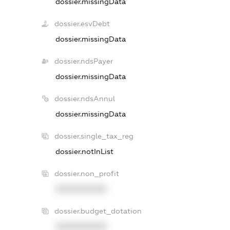
dossier.missingData
dossier.esvDebt
dossier.missingData
dossier.ndsPayer
dossier.missingData
dossier.ndsAnnul
dossier.missingData
dossier.single_tax_reg
dossier.notInList
dossier.non_profit
XXXXXXXXXX
dossier.budget_dotation
XXXXXXXXXX