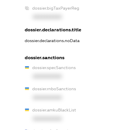
dossier.bigTaxPayerReg
XXXXXXXXXX
dossier.declarations.title
dossier.declarations.noData
dossier.sanctions
dossier.specSanctions
XXXXXXXXXX
dossier.rnboSanctions
XXXXXXXXXX
dossier.amkuBlackList
XXXXXXXXXX