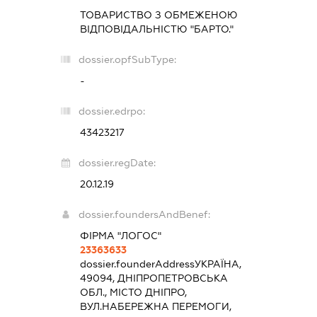
ТОВАРИСТВО З ОБМЕЖЕНОЮ
ВІДПОВІДАЛЬНІСТЮ "БАРТО."
dossier.opfSubType:
-
dossier.edrpo:
43423217
dossier.regDate:
20.12.19
dossier.foundersAndBenef:
ФІРМА "ЛОГОС"
23363633
dossier.founderAddress
УКРАЇНА,
49094, ДНІПРОПЕТРОВСЬКА
ОБЛ., МІСТО ДНІПРО,
ВУЛ.НАБЕРЕЖНА ПЕРЕМОГИ,