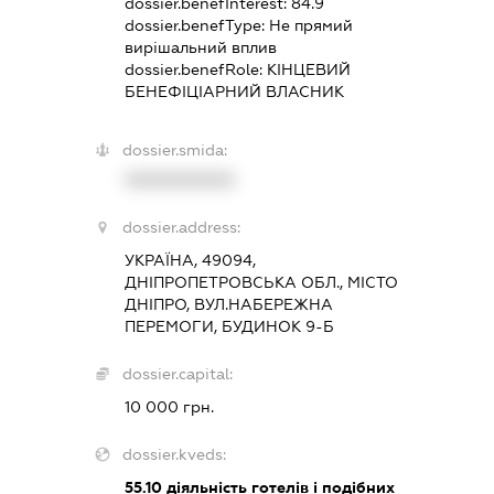
dossier.benefInterest:
84.9
dossier.benefType:
Не прямий
вирішальний вплив
dossier.benefRole:
КІНЦЕВИЙ
БЕНЕФІЦІАРНИЙ ВЛАСНИК
dossier.smida:
XXXXXXXXXX
dossier.address:
УКРАЇНА, 49094,
ДНІПРОПЕТРОВСЬКА ОБЛ., МІСТО
ДНІПРО, ВУЛ.НАБЕРЕЖНА
ПЕРЕМОГИ, БУДИНОК 9-Б
dossier.capital:
10 000 грн.
dossier.kveds:
55.10
діяльність готелів і подібних