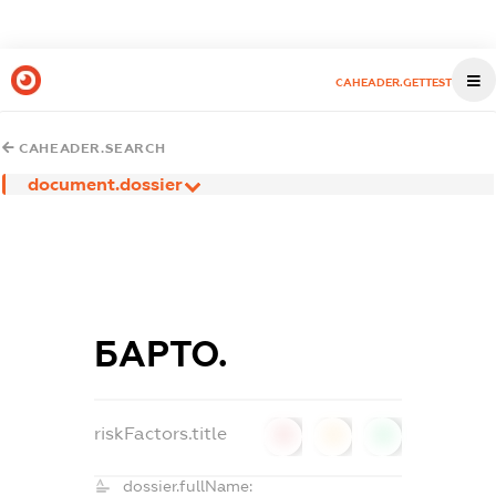
CAHEADER.GETTEST
CAHEADER.SEARCH
document.dossier
БАРТО.
riskFactors.title
0
0
0
dossier.fullName: