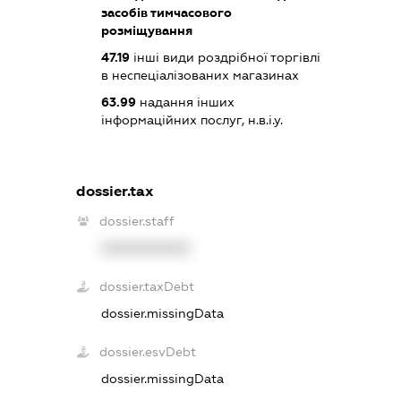
засобів тимчасового
розміщування
47.19
інші види роздрібної торгівлі
в неспеціалізованих магазинах
63.99
надання інших
інформаційних послуг, н.в.і.у.
dossier.tax
dossier.staff
XXXXXXXXXX
dossier.taxDebt
dossier.missingData
dossier.esvDebt
dossier.missingData