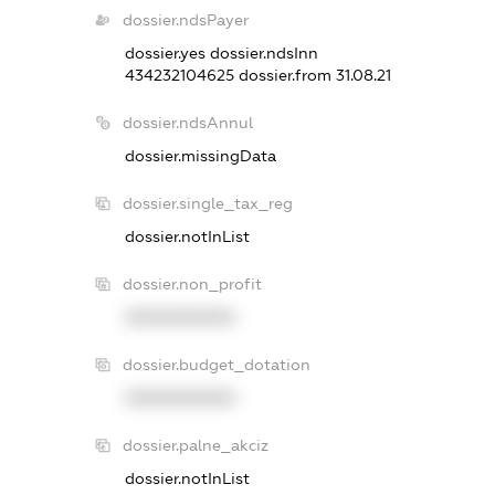
dossier.ndsPayer
dossier.yes
dossier.ndsInn
434232104625
dossier.from 31.08.21
dossier.ndsAnnul
dossier.missingData
dossier.single_tax_reg
dossier.notInList
dossier.non_profit
XXXXXXXXXX
dossier.budget_dotation
XXXXXXXXXX
dossier.palne_akciz
dossier.notInList