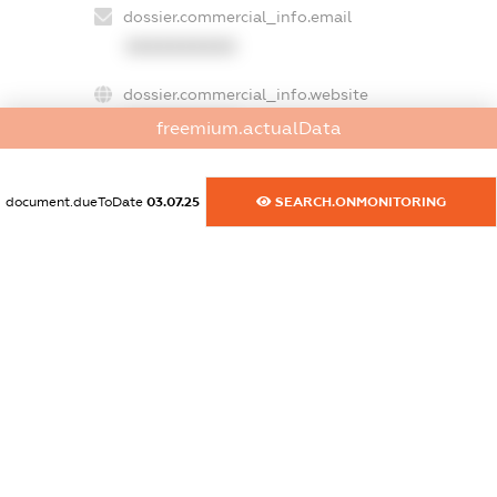
dossier.commercial_info.email
XXXXXXXXXX
dossier.commercial_info.website
XXXXXXXXXX
freemium.actualData
dossier.commercial_info.activity
XXXXXXXXXX
document.dueToDate
03.07.25
SEARCH.ONMONITORING
freemium.exampleText_1
freemium.exampleText_2
freemium.anonymousPerSearch2
FREEMIUM.DETAILS
FREEMIUM.REGISTER