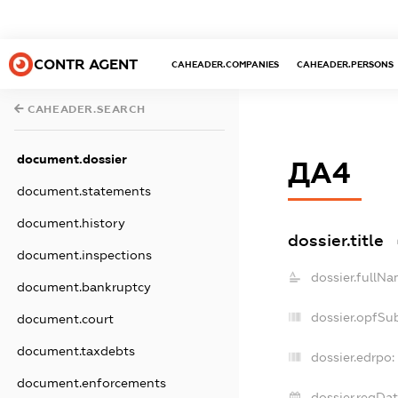
CONTR AGENT
CAHEADER.COMPANIES
CAHEADER.PERSONS
CAHEADER.SEARCH
document.dossier
ДА4
document.statements
document.history
dossier.title
document.inspections
dossier.fullNa
document.bankruptcy
dossier.opfSu
document.court
document.taxdebts
dossier.edrpo:
document.enforcements
dossier.regDat