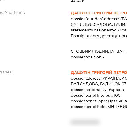
23.12.19
ersAndBenef:
ДАШУТІН ГРИГОРІЙ ПЕТР
dossier.founderAddress
УКРА
СУМИ, ВУЛ.САДОВА, БУДИ
statements.nationality:
Укра
Розмір внеску до статутног
СТОВБИР ЛЮДМИЛА ІВАН
dossier.position -
iaries:
ДАШУТІН ГРИГОРІЙ ПЕТР
dossier.address:
УКРАЇНА, 4
ВУЛ.САДОВА, БУДИНОК 63
dossier.nationality:
Україна
dossier.benefInterest:
100
dossier.benefType:
Прямий в
dossier.benefRole:
КІНЦЕВИ
XXXXXXXXXX