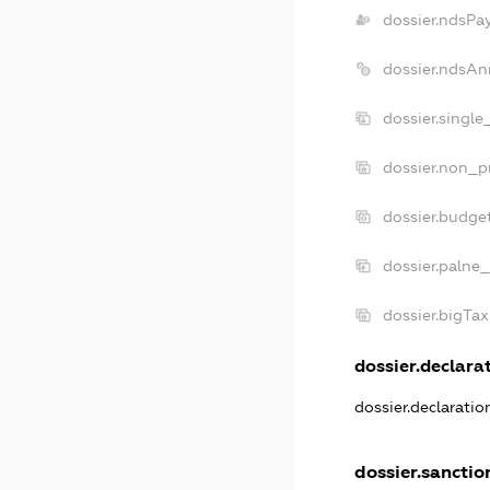
dossier.ndsPa
dossier.ndsAn
dossier.single
dossier.non_pr
dossier.budge
dossier.palne_
dossier.bigTa
dossier.declarat
dossier.declarati
dossier.sanctio