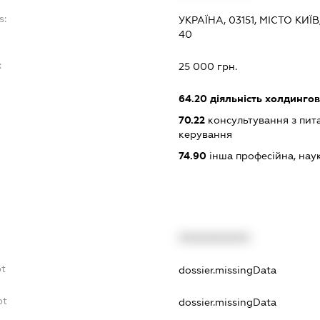
s:
УКРАЇНА, 03151, МІСТО К
40
:
25 000 грн.
64.20
діяльність холдингов
70.22
консультування з пита
керування
74.90
інша професійна, науков
XXXXXXXXXX
bt
dossier.missingData
bt
dossier.missingData