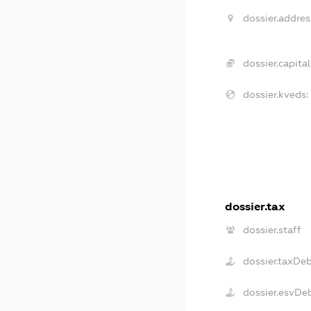
dossier.addres
dossier.capital
dossier.kveds:
dossier.tax
dossier.staff
dossier.taxDe
dossier.esvDe