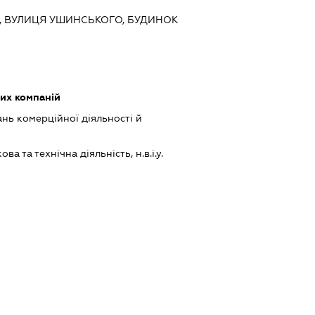
ИЇВ, ВУЛИЦЯ УШИНСЬКОГО, БУДИНОК
их компаній
нь комерційної діяльності й
а та технічна діяльність, н.в.і.у.