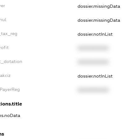
yer
dossier.missingData
nul
dossier.missingData
_tax_reg
dossier.notInList
ofit
XXXXXXXXXX
t_dotation
XXXXXXXXXX
akciz
dossier.notInList
xPayerReg
XXXXXXXXXX
ions.title
ons.noData
ns