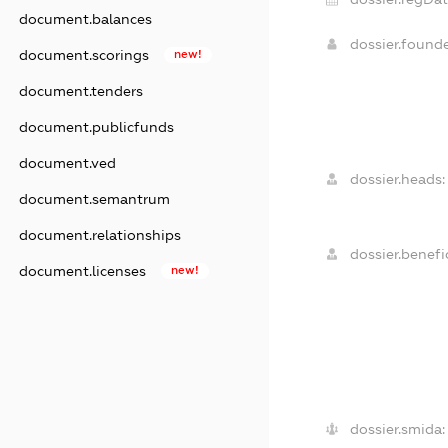
document.balances
dossier.found
document.scorings
new!
document.tenders
document.publicfunds
document.ved
dossier.heads:
document.semantrum
document.relationships
dossier.benefic
document.licenses
new!
dossier.smida: