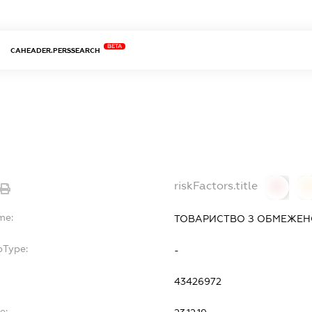
BETA
CAHEADER.PERSSEARCH
riskFactors.title
0
0
me:
ТОВАРИСТВО З ОБМЕЖЕНО
bType:
-
43426972
e: