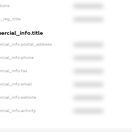
tions
XXXXXXXXXX
n_reg_title
XXXXXXXXXX
rcial_info.title
rcial_info.postal_address
XXXXXXXXXX
rcial_info.phone
XXXXXXXXXX
rcial_info.fax
XXXXXXXXXX
rcial_info.email
XXXXXXXXXX
rcial_info.website
XXXXXXXXXX
cial_info.activity
XXXXXXXXXX