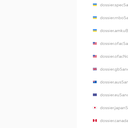
dossier.specS
dossier.rnboS
dossier.amkuB
dossier.ofacS
dossier.ofac
dossier.gbSan
dossier.ausSa
dossier.euSan
dossier.japan
dossier.canad