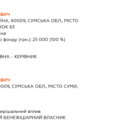
ОВИЧ
ЇНА, 40009, СУМСЬКА ОБЛ., МІСТО
НОК 63
їна
о фонду (грн.):
25 000
(100 %)
ІВНА
-
КЕРІВНИК
ОВИЧ
0009, СУМСЬКА ОБЛ., МІСТО СУМИ,
ирішальний вплив
Й БЕНЕФІЦІАРНИЙ ВЛАСНИК