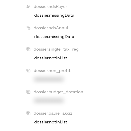
dossier.ndsPayer
dossier.missingData
dossier.ndsAnnul
dossier.missingData
dossier.single_tax_reg
dossier.notInList
dossier.non_profit
XXXXXXXXXX
dossier.budget_dotation
XXXXXXXXXX
dossier.palne_akciz
dossier.notInList