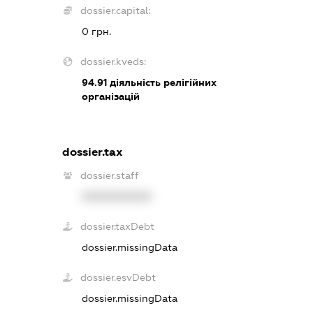
dossier.capital:
0 грн.
dossier.kveds:
94.91
діяльність релігійних
організацій
dossier.tax
dossier.staff
XXXXXXXXXX
dossier.taxDebt
dossier.missingData
dossier.esvDebt
dossier.missingData