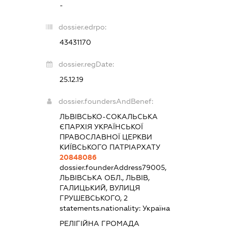
-
dossier.edrpo:
43431170
dossier.regDate:
25.12.19
dossier.foundersAndBenef:
ЛЬВІВСЬКО-СОКАЛЬСЬКА
ЄПАРХІЯ УКРАЇНСЬКОЇ
ПРАВОСЛАВНОЇ ЦЕРКВИ
КИЇВСЬКОГО ПАТРІАРХАТУ
20848086
dossier.founderAddress
79005,
ЛЬВІВСЬКА ОБЛ., ЛЬВІВ,
ГАЛИЦЬКИЙ, ВУЛИЦЯ
ГРУШЕВСЬКОГО, 2
statements.nationality:
Україна
РЕЛІГІЙНА ГРОМАДА