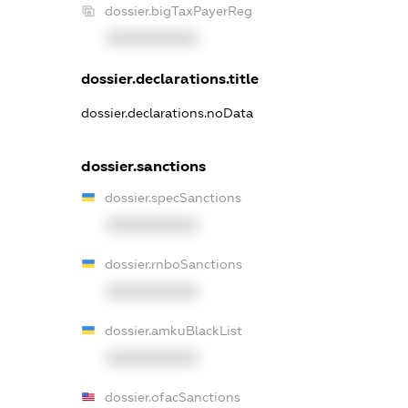
dossier.bigTaxPayerReg
XXXXXXXXXX
dossier.declarations.title
dossier.declarations.noData
dossier.sanctions
dossier.specSanctions
XXXXXXXXXX
dossier.rnboSanctions
XXXXXXXXXX
dossier.amkuBlackList
XXXXXXXXXX
dossier.ofacSanctions