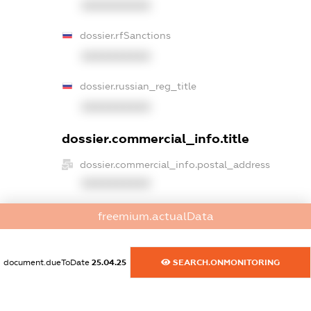
XXXXXXXXXX
dossier.rfSanctions
XXXXXXXXXX
dossier.russian_reg_title
XXXXXXXXXX
dossier.commercial_info.title
dossier.commercial_info.postal_address
XXXXXXXXXX
dossier.commercial_info.phone
freemium.actualData
XXXXXXXXXX
dossier.commercial_info.fax
document.dueToDate
25.04.25
SEARCH.ONMONITORING
XXXXXXXXXX
dossier.commercial_info.email