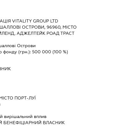
АЦІЯ VITALITY GROUP LTD
АЛЛОВІ ОСТРОВИ, 96960, МІСТО
ЛЕНД, АДЖЕЛТЕЙК РОАД ТРАСТ
аллові Острови
о фонду (грн.):
500 000
(100 %)
ВНИК
МІСТО ПОРТ-ЛУЇ
й
й вирішальний вплив
Й БЕНЕФІЦІАРНИЙ ВЛАСНИК