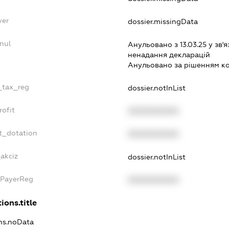
yer
dossier.missingData
nul
Анульовано з 13.03.25 у зв'я
ненадання декларацiй
Анульовано за рiшенням к
e_tax_reg
dossier.notInList
rofit
XXXXXXXXXX
t_dotation
XXXXXXXXXX
_akciz
dossier.notInList
xPayerReg
XXXXXXXXXX
ions.title
ons.noData