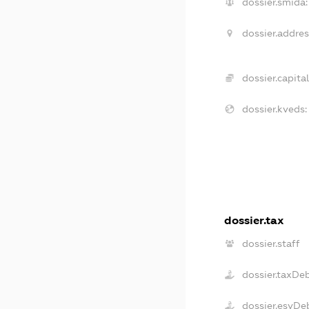
dossier.smida:
dossier.addres
dossier.capital
dossier.kveds:
dossier.tax
dossier.staff
dossier.taxDe
dossier.esvDe