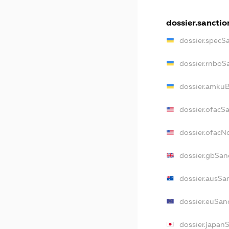
dossier.sanctio
dossier.specS
dossier.rnboS
dossier.amkuB
dossier.ofacS
dossier.ofac
dossier.gbSan
dossier.ausSa
dossier.euSan
dossier.japan