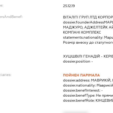
e:
25.12.19
dersAndBenef:
ВІТАЛІТІ ГРУП ЛТД КОРПОР
dossier.founderAddress
МАРШ
МАДЖУРО, АДЖЕЛТЕЙК АЙ
КОМПАНІ КОМПЛЕКС
statements.nationality:
Марш
Розмір внеску до статутног
ХУЦІШВІЛІ ГЕНАДІЙ
-
КЕРІ
dossier.position -
iaries:
ПОЙНЕН ПАРІМАЛА
dossier.address:
МАВРИКІЙ, 
dossier.nationality:
Маврикі
dossier.benefInterest:
-
dossier.benefType:
Не прями
dossier.benefRole:
КІНЦЕВИ