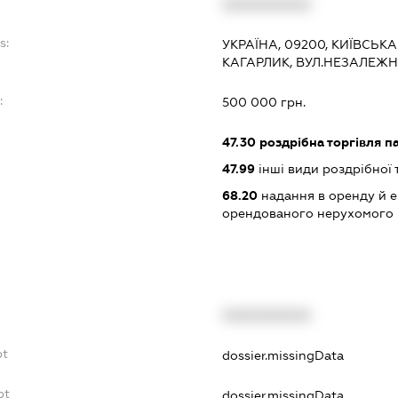
XXXXXXXXXX
s:
УКРАЇНА, 09200, КИЇВСЬКА
КАГАРЛИК, ВУЛ.НЕЗАЛЕЖН
:
500 000 грн.
47.30
роздрібна торгівля п
47.99
інші види роздрібної 
68.20
надання в оренду й е
орендованого нерухомого
XXXXXXXXXX
bt
dossier.missingData
bt
dossier.missingData