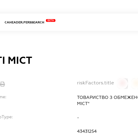
BETA
CAHEADER.PERSSEARCH
ТІ МІСТ
riskFactors.title
0
me:
ТОВАРИСТВО З ОБМЕЖЕНО
МІСТ"
bType:
-
43431254