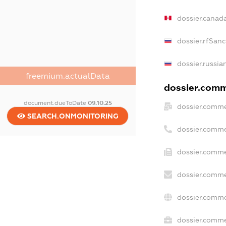
dossier.canad
dossier.rfSanc
dossier.russia
freemium.actualData
dossier.comme
document.dueToDate
09.10.25
dossier.comme
SEARCH.ONMONITORING
dossier.comme
dossier.comme
dossier.comme
dossier.comme
dossier.commer