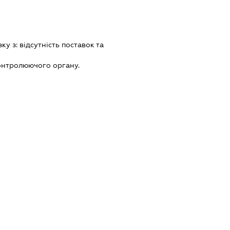
зку з:
вiдсутнiсть поставок та
онтролюючого органу.