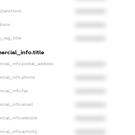
aSanctions
XXXXXXXXXX
tions
XXXXXXXXXX
n_reg_title
XXXXXXXXXX
rcial_info.title
rcial_info.postal_address
XXXXXXXXXX
rcial_info.phone
XXXXXXXXXX
rcial_info.fax
XXXXXXXXXX
rcial_info.email
XXXXXXXXXX
rcial_info.website
XXXXXXXXXX
cial_info.activity
XXXXXXXXXX