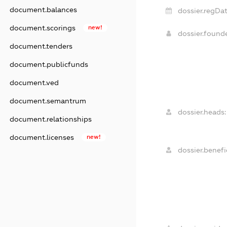
document.balances
dossier.regDat
document.scorings
new!
dossier.foun
document.tenders
document.publicfunds
document.ved
document.semantrum
dossier.heads:
document.relationships
document.licenses
new!
dossier.benefic