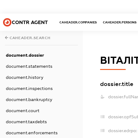
CONTR AGENT
CAHEADER.COMPANIES
CAHEADER.PERSONS
CAHEADER.SEARCH
document.dossier
ВІТАЛІ
document.statements
document.history
dossier.title
document.inspections
dossier.fullNa
document.bankruptcy
document.court
dossier.opfSu
document.taxdebts
dossier.edrpo:
document.enforcements