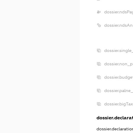
dossier.ndsPa
dossier.ndsAn
dossier.singl
dossier.non_p
dossier.budge
dossier.palne
dossier.bigTa
dossier.declarat
dossier.declarati